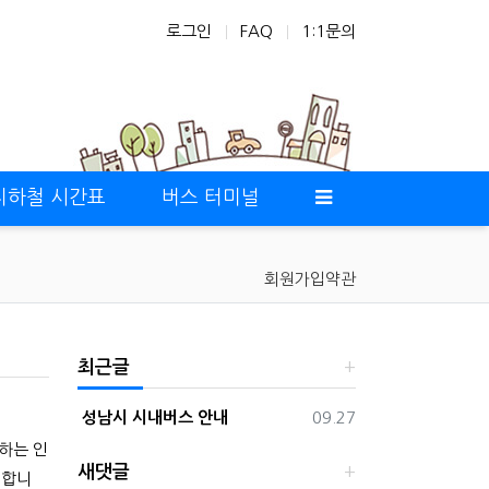
로그인
FAQ
1:1문의
지하철 시간표
버스 터미널
회원가입약관
최근글
등록일
성남시 시내버스 안내
09.27
하는 인
새댓글
 합니