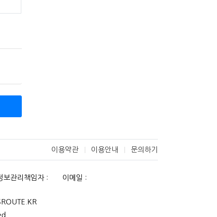
전자금융
 등 관
 이전부
전 유예
합니다.
 계약에
 원하는
다.
규제 등
이용약관
이용안내
문의하기
정보관리책임자 :
이메일 :
OUTE.KR
ed.