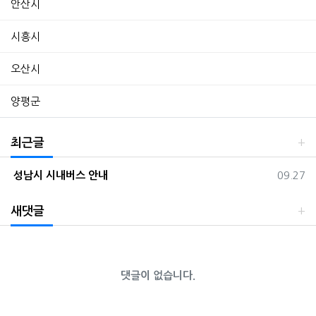
안산시
시흥시
오산시
양평군
최근글
등록일
성남시 시내버스 안내
09.27
새댓글
댓글이 없습니다.