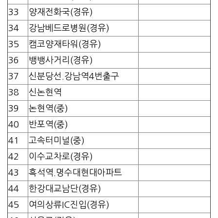
33
양재전화국(경유)
34
강남베드로병원(경유)
35
캠코양재타워(경유)
36
뱅뱅사거리(경유)
37
신분당선.강남역4번출구
38
신논현역
39
논현역(중)
40
반포역(중)
41
고속터미널(중)
42
이수교차로(경유)
43
흑석역.명수대현대아파트
44
한강대교남단(경유)
45
여의상류IC진입(경유)