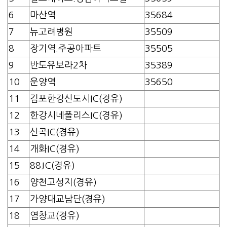
6
마산역
35684
7
뉴고려병원
35509
8
장기역.주공아파트
35505
9
반도유보라2차
35389
10
운양역
35650
11
김포한강신도시IC(경유)
12
한강시네폴리스IC(경유)
13
신곡IC(경유)
14
개화IC(경유)
15
88JC(경유)
16
양천고성지(경유)
17
가양대교남단(경유)
18
염창교(경유)