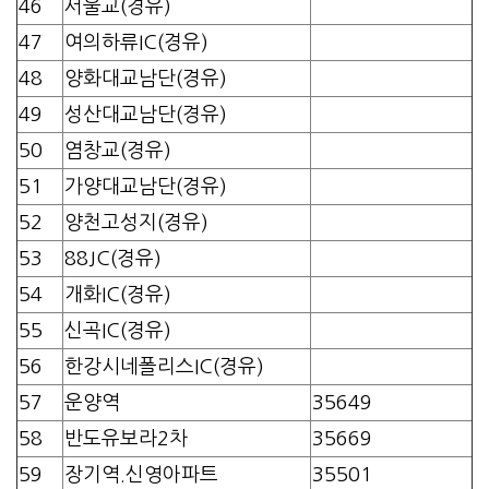
46
서울교(경유)
47
여의하류IC(경유)
48
양화대교남단(경유)
49
성산대교남단(경유)
50
염창교(경유)
51
가양대교남단(경유)
52
양천고성지(경유)
53
88JC(경유)
54
개화IC(경유)
55
신곡IC(경유)
56
한강시네폴리스IC(경유)
57
운양역
35649
58
반도유보라2차
35669
59
장기역.신영아파트
35501