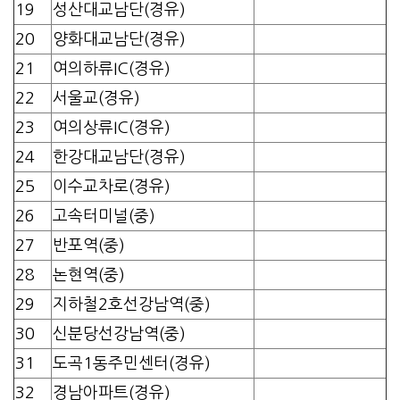
19
성산대교남단(경유)
20
양화대교남단(경유)
21
여의하류IC(경유)
22
서울교(경유)
23
여의상류IC(경유)
24
한강대교남단(경유)
25
이수교차로(경유)
26
고속터미널(중)
27
반포역(중)
28
논현역(중)
29
지하철2호선강남역(중)
30
신분당선강남역(중)
31
도곡1동주민센터(경유)
32
경남아파트(경유)