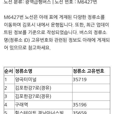
노선 분류: 광역급행버스 | 노선 번호 : M6427번
M6427번 노선은 아래 표에 게재된 다양한 정류소를
이동하며 김포시 내에서 운행됩니다. 또한, 최근 업데이
트된 정보를 기준으로 작성되었습니다. 버스의 정류소
명(정류소 ID) 고유번호와 관련된 정보도 아래에 게재되
어 있으므로 참고하세요.
순서
정류소명
정류소 고유번호
1
양곡터미널
35719
2
김포한강7로(경유)
3
김포한강7로(경유)
4
구래역
35196
5
힐스테이트.경남아너스빌
35659