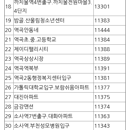
까치울역4번출구.까치울전원마을3.
18
13301
4단지
19
밤골.산울림청소년센터
11383
20
역곡안동네
11444
21
역곡초.중.고등학교
11384
22
제이디팰리시티
11388
23
역곡상상시장
11389
24
역곡역북부
11391
25
역곡2동행정복지센터입구
11381
26
가톨릭대학교입구.보람쉬움아파트
11377
27
대진아파트
11375
28
금강맨션
11374
29
소사역7번출구.대화아파트
11363
30
소사역.부천성모병원입구
11343