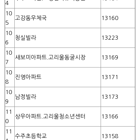
4
10
고강동우체국
13160
5
10
청실빌라
13223
6
10
새보미아파트.고리울동굴시장
13169
7
10
진영아파트
13171
8
10
남정빌라
13173
9
11
상우아파트.고리울청소년센터
13166
0
11
수주초등학교
13158