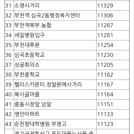
31
소명사거리
11329
32
부천역.심곡2동행정복지센터
11306
33
부천역북부.농협
11287
34
세일병원입구
11281
35
부천대후문
11254
36
심곡초등학교
11230
37
상공회의소
11205
38
부천중학교
11182
39
팰리스카운티.장말문예사거리
11167
40
복사골마을
11164
41
중동시장앞.넘말
11151
42
영안아파트
11133
43
순천향대학병원.부명고
11123
경기국제통상고.포도마을뉴서울.중