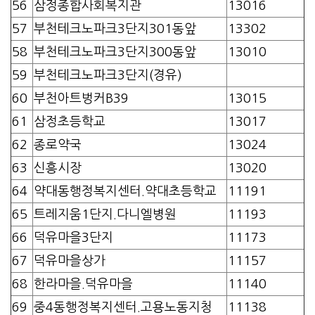
56
삼정종합사회복지관
13016
57
부천테크노파크3단지301동앞
13302
58
부천테크노파크3단지300동앞
13010
59
부천테크노파크3단지(경유)
60
부천아트벙커B39
13015
61
삼정초등학교
13017
62
종로약국
13024
63
신흥시장
13020
64
약대동행정복지센터.약대초등학교
11191
65
트레지움1단지.다니엘병원
11193
66
덕유마을3단지
11173
67
덕유마을상가
11157
68
한라마을.덕유마을
11140
69
중4동행정복지센터.고용노동지청
11138