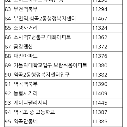
83
부천역북부
11294
84
부천역.심곡2동행정복지센터
11467
85
소명사거리
11324
86
소사역7번출구.대화아파트
11362
87
금강맨션
11372
88
대진아파트
11376
89
가톨릭대학교입구.보람쉬움아파트
11380
90
역곡2동행정복지센터입구
11382
91
역곡역북부
11390
92
농협사거리
11409
93
제이디팰리시티
11445
94
역곡초.중.고등학교
11387
95
역곡안동네
11385