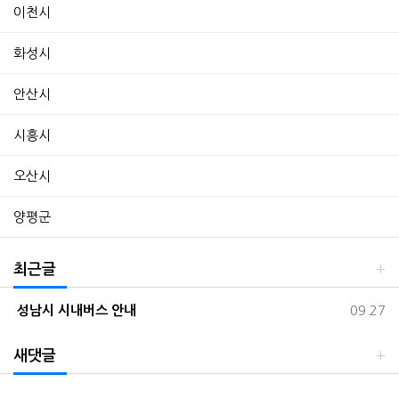
이천시
화성시
안산시
시흥시
오산시
양평군
최근글
등록일
성남시 시내버스 안내
09.27
새댓글