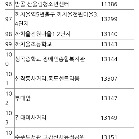
96
밤골.산울림청소년센터
11386
까치울역5번출구.까치울전원마을3.
97
13299
4단지
98
까치울전원마을1.2단지
13140
99
까치울초등학교
13143
10
성곡중학교.장애인종합복지관
13144
0
10
신작동사거리.동도센트리움
13307
1
10
부대앞
13147
2
10
간대미사거리
13149
3
10
수주도서관.고강선사유적공원
13151