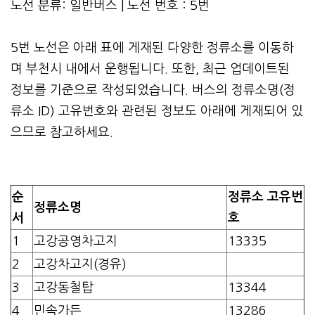
노선 분류: 일반버스 | 노선 번호 : 5번
5번 노선은 아래 표에 게재된 다양한 정류소를 이동하
며 부천시 내에서 운행됩니다. 또한, 최근 업데이트된
정보를 기준으로 작성되었습니다. 버스의 정류소명(정
류소 ID) 고유번호와 관련된 정보도 아래에 게재되어 있
으므로 참고하세요.
순
정류소 고유번
정류소명
서
호
1
고강공영차고지
13335
2
고강차고지(경유)
3
고강동철탑
13344
4
민속가든
13286