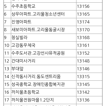
5
수주초등학교
13156
6
상우아파트.고리울청소년센터
13165
7
진영아파트
13174
8
새보미아파트.고리울동굴시장
13170
9
청실빌라
13168
10
고강동우체국
13161
11
수주도서관.고강선사유적공원
13152
12
간대미사거리
13148
13
부대앞
13146
14
신작동사거리.동도센트리움
13315
15
성곡중학교.장애인종합복지관
13145
16
까치울초등학교
13142
17
까치울전원마을1.2단지
13136