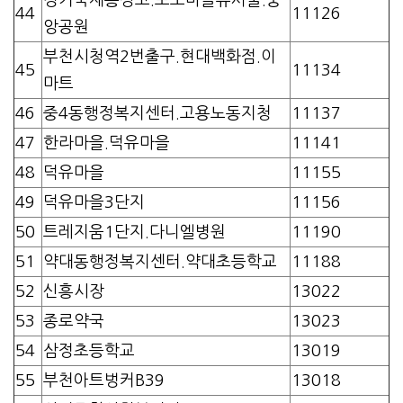
44
11126
앙공원
부천시청역2번출구.현대백화점.이
45
11134
마트
46
중4동행정복지센터.고용노동지청
11137
47
한라마을.덕유마을
11141
48
덕유마을
11155
49
덕유마을3단지
11156
50
트레지움1단지.다니엘병원
11190
51
약대동행정복지센터.약대초등학교
11188
52
신흥시장
13022
53
종로약국
13023
54
삼정초등학교
13019
55
부천아트벙커B39
13018