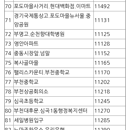
70
포도마을사거리.현대백화점.이마트
11492
경기국제통상고.포도마을뉴서울.중
71
11131
앙공원
72
부명고.순천향대학병원
11125
73
영안아파트
11128
74
중동시장앞.넘말
11152
75
복사골마을
11165
76
팰리스카운티.부천중학교
11170
77
부천중학교
11202
78
부천상공회의소
11218
79
심곡초등학교
11245
80
부천대후문.심곡1동행정복지센터
11270
81
세일병원입구
11285
82
노마즈하우스.우리은행
11290