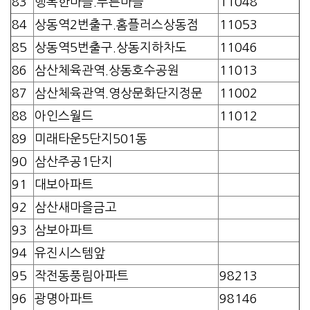
83
행복한마을.푸른마을
11048
84
상동역2번출구.홈플러스상동점
11053
85
상동역5번출구.상동지하차도
11046
86
삼산체육관역.상동호수공원
11013
87
삼산체육관역.영상문화단지정문
11002
88
아인스월드
11012
89
미래타운5단지501동
90
삼산주공1단지
91
대보아파트
92
삼산새마을금고
93
삼보아파트
94
유진시스템앞
95
작전동풍림아파트
98213
96
광명아파트
98146