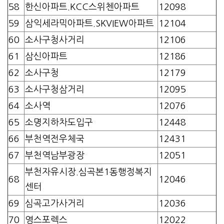
58
한신아파트.KCC스위첸아파트
12098
59
삼익세라믹아파트.SKVIEW아파트
12104
60
소사구청사거리
12106
61
삼신아파트
12186
62
소사구청
12179
63
소사구청삼거리
12095
64
소사역
12076
65
소명지하차도입구
12448
66
부천역전우체국
12431
67
부천역남부광장
12051
부천자유시장.심곡본1동행정복지
68
12046
센터
69
심곡고가사거리
12036
70
영스포렉스
12022