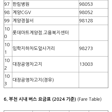
97
한림병원
98053
98
계양CGV
98052
99
계양경찰서
98128
10
롯데마트계양점.고용복지센터
0
10
임학지하차도앞사거리
98273
1
10
대장공영차고지
13003
2
10
대장공영차고지(경유)
3
6. 부천 시내 버스 요금표 (2024 기준)
(Fare Table)