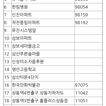
6
한림병원
98054
7
신진아파트
98159
8
작전풍림아파트
98192
9
유진시스템앞
10
삼보아파트
11
삼보새마을금고
12
삼산푸른솔마을
13
신성미소지움후문
14
영선고등학교
15
삼산타운4단지
16
한국만화박물관
97075
17
상동역4번출구.상동지하차도
11042
18
상동역3번출구.홈플러스상동점
11051