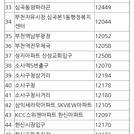
33
심곡동양파라곤
12449
부천자유시장.심곡본1동행정복지
34
12044
센터
35
부천역남부광장
12052
36
부천역전우체국
12058
37
성지아파트.산성교회입구
12508
38
소사역5번출구
12070
39
소사구청삼거리
12194
40
소사구청
12178
41
소사구청사거리
12180
42
삼익세라믹아파트.SKVIEW아파트
12105
43
KCC스위첸아파트.한신아파트
12097
44
한신시장입구
12170