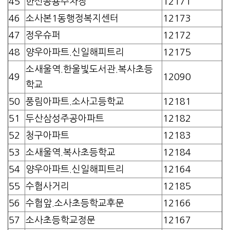
45
한신공용주차장
12171
46
소사본1동행정복지센터
12173
47
정우슈퍼
12172
48
양우아파트.신일해피트리
12175
소새울역.한울빛도서관.복사초등
49
12090
학교
50
풍림아파트.소사고등학교
12181
51
두산삼성주공아파트
12182
52
청구아파트
12183
53
소새울역.복사초등학교
12184
54
양우아파트.신일해피트리
12164
55
수협사거리
12185
56
수협앞.소사초등학교후문
12166
57
소사초등학교정문
12167