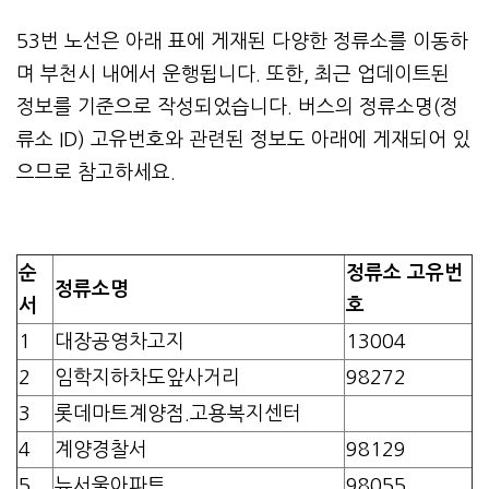
53번 노선은 아래 표에 게재된 다양한 정류소를 이동하
며 부천시 내에서 운행됩니다. 또한, 최근 업데이트된
정보를 기준으로 작성되었습니다. 버스의 정류소명(정
류소 ID) 고유번호와 관련된 정보도 아래에 게재되어 있
으므로 참고하세요.
순
정류소 고유번
정류소명
서
호
1
대장공영차고지
13004
2
임학지하차도앞사거리
98272
3
롯데마트계양점.고용복지센터
4
계양경찰서
98129
5
뉴서울아파트
98055