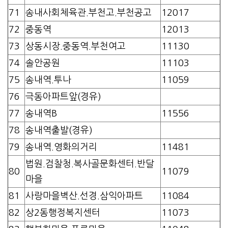
71
송내사회체육관.부천고.부천공고
12017
72
중동역
12013
73
상동시장.중동역.부천여고
11130
74
솔안공원
11103
75
송내역.투나
11059
76
극동아파트앞(경유)
77
송내역B
11556
78
송내역출발(경유)
79
송내역.영화의거리
11481
법원.검찰청.복사골문화센터.반달
80
11079
마을
81
사랑마을벽산.선경.삼익아파트
11084
82
상2동행정복지센터
11073