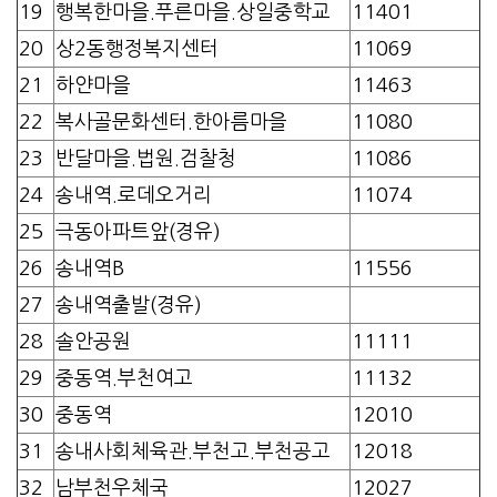
19
행복한마을.푸른마을.상일중학교
11401
20
상2동행정복지센터
11069
21
하얀마을
11463
22
복사골문화센터.한아름마을
11080
23
반달마을.법원.검찰청
11086
24
송내역.로데오거리
11074
25
극동아파트앞(경유)
26
송내역B
11556
27
송내역출발(경유)
28
솔안공원
11111
29
중동역.부천여고
11132
30
중동역
12010
31
송내사회체육관.부천고.부천공고
12018
32
남부천우체국
12027