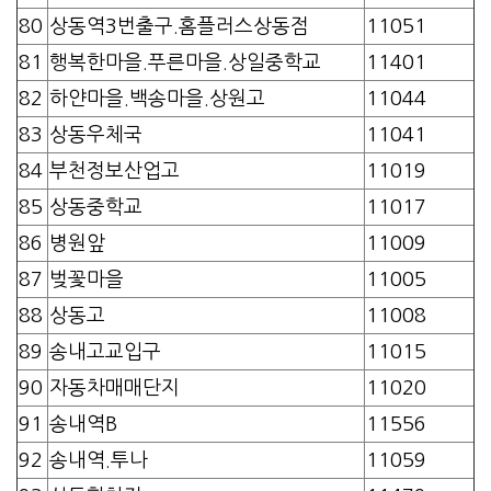
80
상동역3번출구.홈플러스상동점
11051
81
행복한마을.푸른마을.상일중학교
11401
82
하얀마을.백송마을.상원고
11044
83
상동우체국
11041
84
부천정보산업고
11019
85
상동중학교
11017
86
병원앞
11009
87
벚꽃마을
11005
88
상동고
11008
89
송내고교입구
11015
90
자동차매매단지
11020
91
송내역B
11556
92
송내역.투나
11059