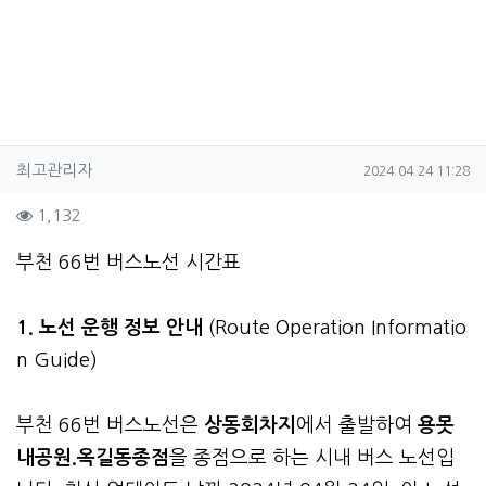
작성자 정보
작성
작성일
최고관리자
2024.04.24 11:28
컨텐츠 정보
조회
1,132
본문
부천 66번 버스노선 시간표
1. 노선 운행 정보 안내
(Route Operation Informatio
n Guide)
부천 66번 버스노선은
상동회차지
에서 출발하여
용못
내공원.옥길동종점
을 종점으로 하는 시내 버스 노선입