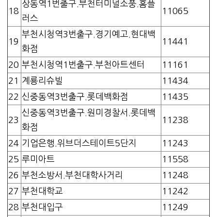
상동역1번출구.부천터미널소풍.홈플
18
11065
러스
부천시청역3번출구.경기예고.현대백
19
11441
화점
20
부천시청역1번출구.부천아트센터
11161
21
계룡리슈빌
11434
22
신중동역3번출구.롯데백화점
11435
신중동역3번출구.원미경찰서.롯데백
23
11238
화점
24
기업은행.위브더스테이트5단지
11243
25
루미아트
11558
26
부천소방서.부천대학사거리
11248
27
부천대학교
11242
28
부천대입구
11249