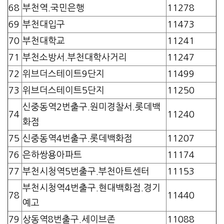
68
부천역.국민은행
11278
69
부천대입구
11473
70
부천대학교
11241
71
부천소방서.부천대학사거리
11247
72
위브더스테이트9단지
11499
73
위브더스테이트5단지
11250
신중동역2번출구.원미경찰서.롯데백
74
11240
화점
75
신중동역4번출구.롯데백화점
11207
76
은하쌍용아파트
11174
77
부천시청역5번출구.부천아트센터
11153
부천시청역4번출구.현대백화점.경기
78
11440
예고
79
상동역8번출구.세이브존
11088