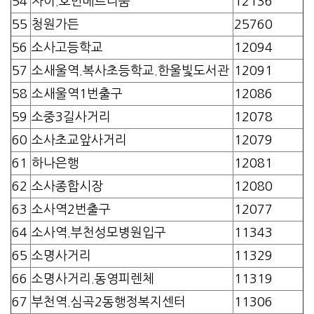
54
자이.호반베르디움
12136
55
청원가든
25760
56
소사고등학교
12094
57
소새울역.복사초등학교.한울빛도서관
12091
58
소새울역1번출구
12086
59
소중3길사거리
12078
60
소사초교앞사거리
12079
61
하나은행
12081
62
소사종합시장
12080
63
소사역2번출구
12077
64
소사역.부천성모병원입구
11343
65
소명사거리
11329
66
소명사거리.동영피렌체
11319
67
부천역.심곡2동행정복지센터
11306