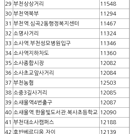
29
부천상상거리
11548
30
부천역북부
11294
31
부천역.심곡2동행정복지센터
11467
32
소명사거리
11324
33
소사역.부천성모병원입구
11346
34
소사역지하차도
11360
35
소사종합시장
12082
36
소사초교앞사거리
12084
37
부천농협
12503
38
소중3길사거리
12085
39
소새울역4번출구
12087
40
소새울역.한울빛도서관.복사초등학교
12090
41
부천대소사캠퍼스
12188
42
호반베르디움.자이
12139