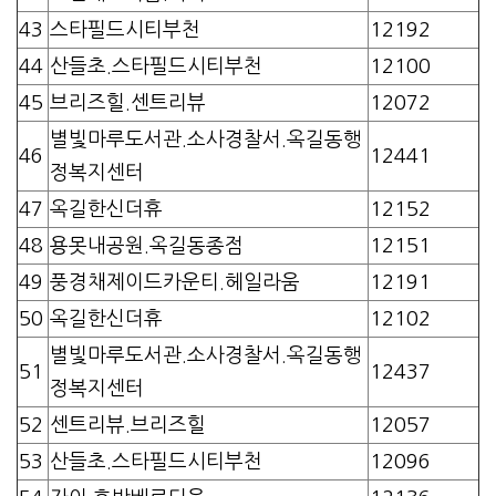
43
스타필드시티부천
12192
44
산들초.스타필드시티부천
12100
45
브리즈힐.센트리뷰
12072
별빛마루도서관.소사경찰서.옥길동행
46
12441
정복지센터
47
옥길한신더휴
12152
48
용못내공원.옥길동종점
12151
49
풍경채제이드카운티.헤일라움
12191
50
옥길한신더휴
12102
별빛마루도서관.소사경찰서.옥길동행
51
12437
정복지센터
52
센트리뷰.브리즈힐
12057
53
산들초.스타필드시티부천
12096