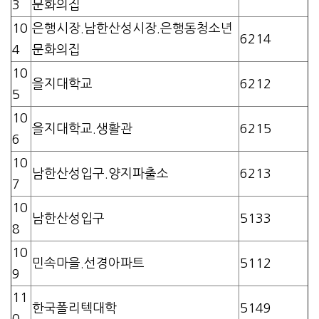
3
문화의집
10
은행시장.남한산성시장.은행동청소년
6214
4
문화의집
10
을지대학교
6212
5
10
을지대학교.생활관
6215
6
10
남한산성입구.양지파출소
6213
7
10
남한산성입구
5133
8
10
민속마을.선경아파트
5112
9
11
한국폴리텍대학
5149
0