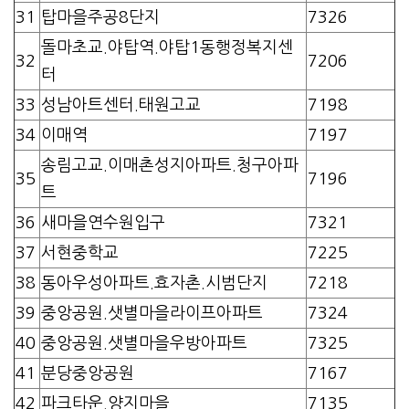
31
탑마을주공8단지
7326
돌마초교.야탑역.야탑1동행정복지센
32
7206
터
33
성남아트센터.태원고교
7198
34
이매역
7197
송림고교.이매촌성지아파트.청구아파
35
7196
트
36
새마을연수원입구
7321
37
서현중학교
7225
38
동아우성아파트.효자촌.시범단지
7218
39
중앙공원.샛별마을라이프아파트
7324
40
중앙공원.샛별마을우방아파트
7325
41
분당중앙공원
7167
42
파크타운.양지마을
7135