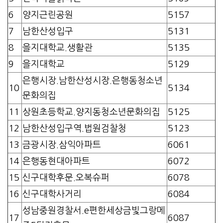
6
양지근린공원
5157
7
남한산성입구
5131
8
을지대학교.생활관
5135
9
을지대학교
5129
은행시장.남한산성시장.은행동청소년
10
5134
문화의집
11
상원초등학교.양지동청소년문화의집
5125
12
남한산성입구역.법원검찰청
5123
13
금광시장.삼익아파트
6061
14
은행동현대아파트
6072
15
신구대학후문.오복슈퍼
6078
16
신구대학사거리
6084
성남중원경찰서.e편한세상금빛그랑메
17
6087