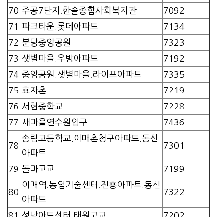
70
주공7단지.한솔종합사회복지관
7092
71
파크타운.롯데아파트
7134
72
분당중앙공원
7323
73
샛별마을.우방아파트
7192
74
중앙공원.샛별마을.라이프아파트
7335
75
효자촌
7219
76
서현중학교
7228
77
새마을연수원입구
7436
송림고등학교.이매촌청구아파트.동신
78
7301
아파트
79
돌마고교
7199
이매역.농업기술센터.진흥아파트.동신
80
7322
아파트
81
성남아트센터.태원고교
7202