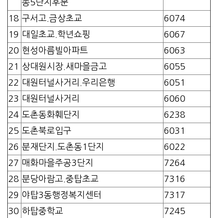
종5단지후문
18
구서고.금상초교
6074
19
대일초교.학년쇼핑
6067
20
현성아름빌아파트
6063
21
상대원시장.새마을금고
6055
22
대원터널사거리.우리은행
6051
23
대원터널사거리
6060
24
도촌동화훼단지
6238
25
도촌북로입구
6031
26
분재단지.도촌동1단지
6022
27
매화마을주공3단지
7264
28
분당아람고.중탑초교
7316
29
야탑3동행정복지센터
7317
30
하탑중학교
7245