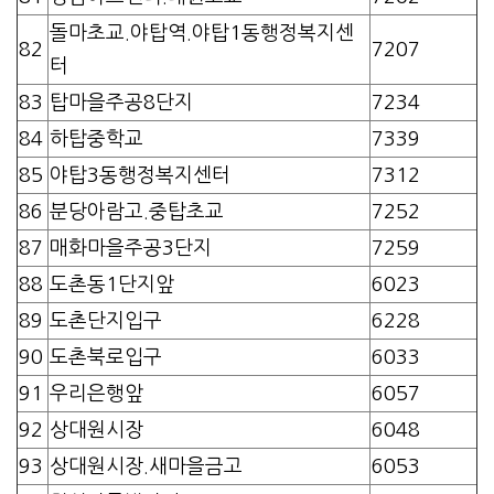
돌마초교.야탑역.야탑1동행정복지센
82
7207
터
83
탑마을주공8단지
7234
84
하탑중학교
7339
85
야탑3동행정복지센터
7312
86
분당아람고.중탑초교
7252
87
매화마을주공3단지
7259
88
도촌동1단지앞
6023
89
도촌단지입구
6228
90
도촌북로입구
6033
91
우리은행앞
6057
92
상대원시장
6048
93
상대원시장.새마을금고
6053