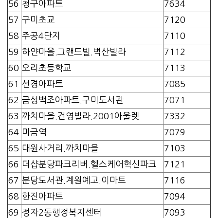
56
청구아파트
7634
57
구미초교
7120
58
주공4단지
7110
59
하얀마을.그랜드빌.벽산빌라
7112
60
오리초등학교
7113
61
선경아파트
7085
62
금성백조아파트.구미도서관
7071
63
까치마을.건영빌라.2001아울렛
7332
64
미금역
7079
65
대원사거리.까치마을
7103
66
더샵분당파크리버.헬스케어혁신파크
7121
67
분당도서관.계원예고.이마트
7116
68
한진아파트
7094
69
정자2동행정복지센터
7093