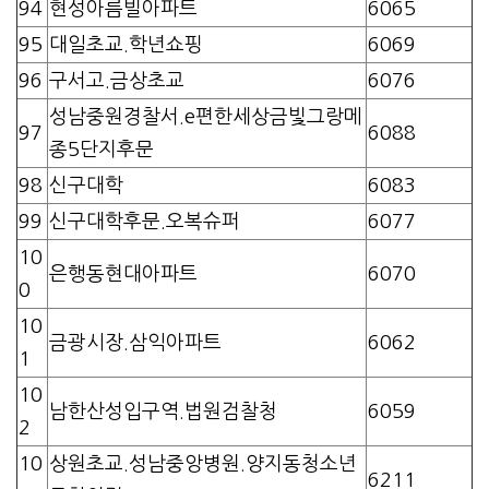
94
현성아름빌아파트
6065
95
대일초교.학년쇼핑
6069
96
구서고.금상초교
6076
성남중원경찰서.e편한세상금빛그랑메
97
6088
종5단지후문
98
신구대학
6083
99
신구대학후문.오복슈퍼
6077
10
은행동현대아파트
6070
0
10
금광시장.삼익아파트
6062
1
10
남한산성입구역.법원검찰청
6059
2
10
상원초교.성남중앙병원.양지동청소년
6211