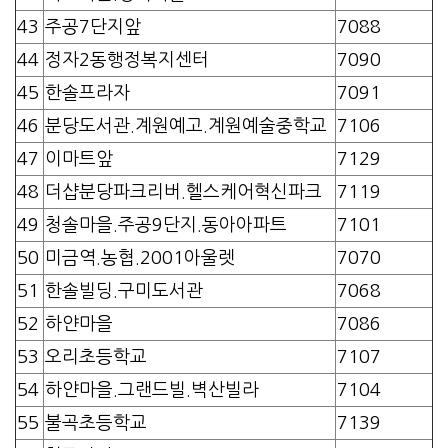
43
주공7단지앞
7088
44
정자2동행정복지센터
7090
45
한솔프라자
7091
46
분당도서관.계원예고.계원예술중학교
7106
47
이마트앞
7129
48
더샵분당파크리버.헬스케어혁신파크
7119
49
청솔마을.주공9단지.동아아파트
7101
50
미금역.농협.2001아울렛
7070
51
한솔빌딩.구미도서관
7068
52
하얀마을
7086
53
오리초등학교
7107
54
하얀마을.그랜드빌.벽산빌라
7104
55
불곡초등학교
7139