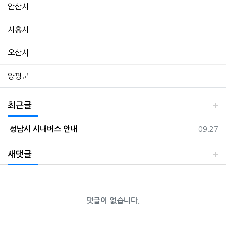
안산시
시흥시
오산시
양평군
최근글
등록일
성남시 시내버스 안내
09.27
새댓글
댓글이 없습니다.