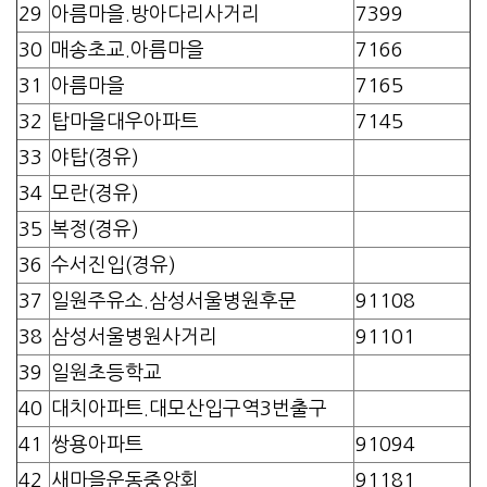
29
아름마을.방아다리사거리
7399
30
매송초교.아름마을
7166
31
아름마을
7165
32
탑마을대우아파트
7145
33
야탑(경유)
34
모란(경유)
35
복정(경유)
36
수서진입(경유)
37
일원주유소.삼성서울병원후문
91108
38
삼성서울병원사거리
91101
39
일원초등학교
40
대치아파트.대모산입구역3번출구
41
쌍용아파트
91094
42
새마을운동중앙회
91181