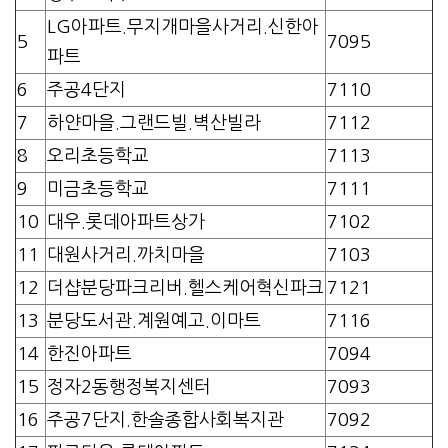
LG아파트.무지개마을사거리.신한아
5
7095
파트
6
주공4단지
7110
7
하얀마을.그랜드빌.벽산빌라
7112
8
오리초등학교
7113
9
미금초등학교
7111
10
대우.롯데아파트상가
7102
11
대원사거리.까치마을
7103
12
더샵분당파크리버.헬스케어혁신파크
7121
13
분당도서관.계원예고.이마트
7116
14
한진아파트
7094
15
정자2동행정복지센터
7093
16
주공7단지.한솔종합사회복지관
7092