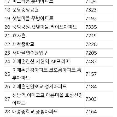
17
파크타운.롯데아파트
7134
18
분당중앙공원
7323
19
샛별마을.우방아파트
7192
20
중앙공원.샛별마을.라이프아파트
7335
21
효자촌
7219
22
서현중학교
7228
23
새마을연수원입구
7205
24
이매촌한신.서현역.AK프라자
7483
이매촌금강아파트.코오롱아파트.동
25
7157
부아파트
26
이매촌안말초교.성지아파트
7184
성남역.이매고교.아름마을.효성선경
27
7303
아파트
28
매송중학교.풍림아파트
7164