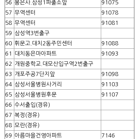
56
봉은사.삼성1파출소앞
91075
57
무역센터
91078
58
무역센터
91081
59
삼성역3번출구
60
휘문고.대치2동주민센터
91088
61
대치동은마아파트
91093
62
개원중학교.대모산입구역2번출구
63
개포주공7단지앞
91098
64
삼성서울병원사거리
91103
65
삼성서울병원후문
91107
66
수서출입(경유)
67
복정(경유)
68
모란(경유)
69
아름마을건영아파트
7146