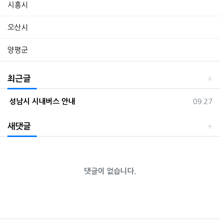
시흥시
오산시
양평군
최근글
등록일
성남시 시내버스 안내
09.27
새댓글
댓글이 없습니다.