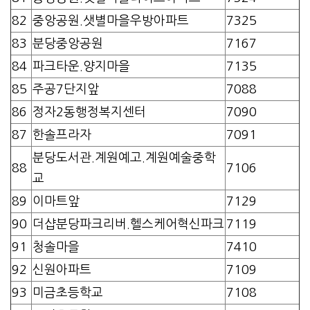
82
중앙공원.샛별마을우방아파트
7325
83
분당중앙공원
7167
84
파크타운.양지마을
7135
85
주공7단지앞
7088
86
정자2동행정복지센터
7090
87
한솔프라자
7091
분당도서관.계원예고.계원예술중학
88
7106
교
89
이마트앞
7129
90
더샵분당파크리버.헬스케어혁신파크
7119
91
청솔마을
7410
92
신원아파트
7109
93
미금초등학교
7108