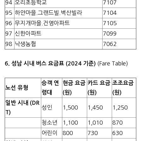
94
오리초등학교
7107
95
하얀마을.그랜드빌.벽산빌라
7104
96
무지개마을.건영아파트
7105
97
신한아파트
7099
98
낙생농협
7062
6. 성남 시내 버스 요금표 (2024 기준)
(Fare Table)
승객 연
현금 요금
카드 요금
조조요금
노선 유형
령대
(원)
(원)
(원)
일반 시내 (DR
성인
1,500
1,450
1,250
T)
청소년
1,100
1,010
870
어린이
800
730
630