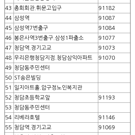
43
총회회관.휘문고입구
91182
44
삼성역
91087
45
삼성역7번출구
91084
46
봉은사역3번출구.삼성1파출소
91077
47
청담역.경기고교
91073
48
우리은행청담지점.청담삼익아파트
91070
49
청담동주민센터
50
ST송은빌딩
51
일지아트홀.압구정노인복지관
52
청담초등학교앞
91193
53
청담동주민센터
54
리베라호텔
91146
55
청담역.경기고교
91069