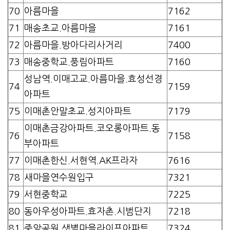
70
아름마을
7162
71
매송초교.아름마을
7161
72
아름마을.방아다리사거리
7400
73
매송중학교.풍림아파트
7160
성남역.이매고교.아름마을.효성선경
74
7159
아파트
75
이매촌안말초교.성지아파트
7179
이매촌금강아파트.코오롱아파트.동
76
7158
부아파트
77
이매촌한신.서현역.AK프라자
7616
78
새마을연수원입구
7321
79
서현중학교
7225
80
동아우성아파트.효자촌.시범단지
7218
81
중앙공원.샛별마을라이프아파트
7324