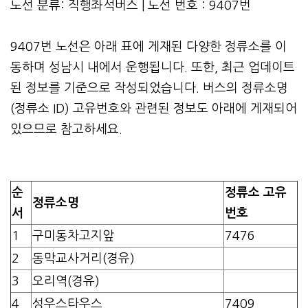
노선 분류: 직행좌석버스 | 노선 번호 : 9407번
9407번 노선은 아래 표에 게재된 다양한 정류소를 이
동하며 성남시 내에서 운행됩니다. 또한, 최근 업데이트
된 정보를 기준으로 작성되었습니다. 버스의 정류소명
(정류소 ID) 고유번호와 관련된 정보도 아래에 게재되어
있으므로 참고하세요.
순
정류소 고유
정류소명
서
번호
1
구미동차고지앞
7476
2
동막교사거리(경유)
3
오리역(경유)
4
성우스타우스
7409