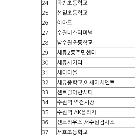
24
곡반초등학교
25
선일초등학교
26
이마트
27
수원버스터미널
28
남수원초등학교
29
세류2동주민센터
30
세류사거리
31
새터마을
32
세류중학교.아세아시멘트
33
센트럴어반시티
34
수원역.역전시장
35
수원역.AK플라자
36
센트라우스.서수원검사소
37
서호초등학교