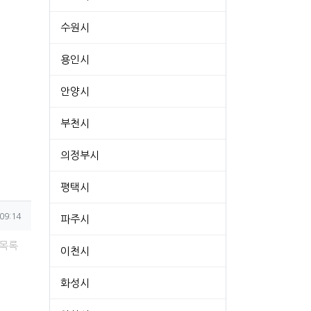
수원시
용인시
안양시
부천시
의정부시
평택시
09:14
파주시
목록
이천시
화성시