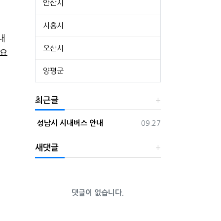
안산시
시흥시
내
오산시
 요
양평군
최근글
등록일
성남시 시내버스 안내
09.27
새댓글
댓글이 없습니다.