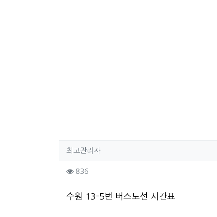
작성자 정보
작성
최고관리자
컨텐츠 정보
조회
836
본문
수원 13-5번 버스노선 시간표