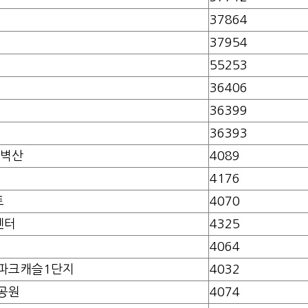
37864
37954
55253
36406
36399
36393
른벽산
4089
4176
트
4070
센터
4325
4064
파크캐슬1단지
4032
공원
4074