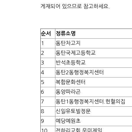
게재되어 있으므로 참고하세요.
순서
정류소명
1
동탄차고지
2
동탄국제고등학교
3
반석초등학교
4
동탄2동행정복지센터
5
복합문화센터
6
동양파라곤
7
동탄1동행정복지센터.헌혈의집
8
신일유토빌정문
9
예당예원초
10
전하리교회.우미제일