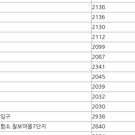
2138
2136
2130
2112
2099
2087
2341
2045
2039
2032
2030
을입구
2938
험소.칠보마을7단지
2840