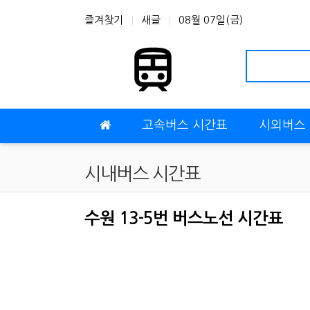
상단 네비
즐겨찾기
새글
08월 07일(금)
메인 메뉴
고속버스 시간표
시외버스
시내버스 시간표
수원 13-5번 버스노선 시간표