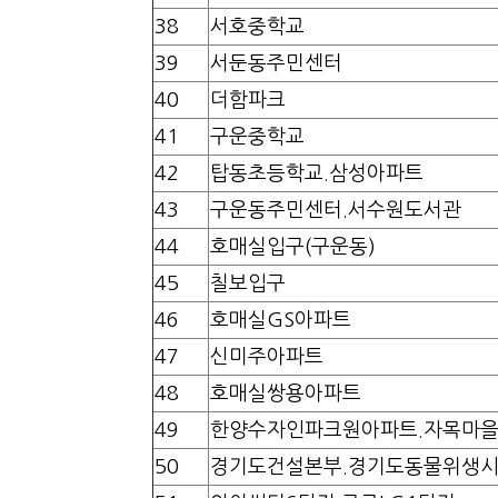
38
서호중학교
39
서둔동주민센터
40
더함파크
41
구운중학교
42
탑동초등학교.삼성아파트
43
구운동주민센터.서수원도서관
44
호매실입구(구운동)
45
칠보입구
46
호매실GS아파트
47
신미주아파트
48
호매실쌍용아파트
49
한양수자인파크원아파트.자목마
50
경기도건설본부.경기도동물위생시