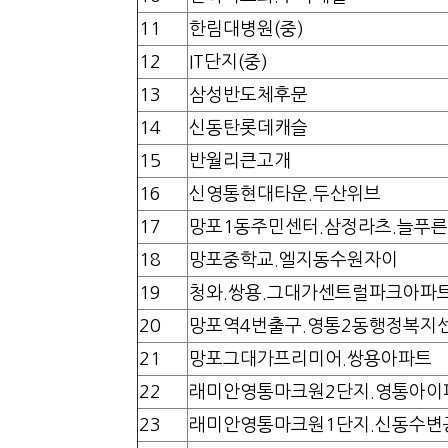
11
한림대병원(중)
12
IT단지(중)
13
삼성반도체후문
14
신동탄롯데캐슬
15
반월리큰고개
16
신영통현대타운.두산위브
17
망포1동주민센터.삼정라츠.늘푸
18
망포중학교.엘지동수원자이
19
청와.쌍용.그대가센트럴파크아파
20
망포역4번출구.영통2동행정복지
21
망포그대가프리미어.쌍용아파트
22
래미안영통마크원2단지.영통아이
23
래미안영통마크원1단지.신동수변