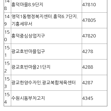
14
흥덕마을8.9단지
47810
8
14
영덕1동행정복지센터.흥덕6.7단지.
47805
9
기흥세무서
15
흥덕중심상업지구
47820
0
15
광교호반마을입구
4278
1
15
광교호반마을21단지
4288
2
15
광교한양수자인.광교복합체육센터
4287
3
15
수원시동부차고지
4345
4