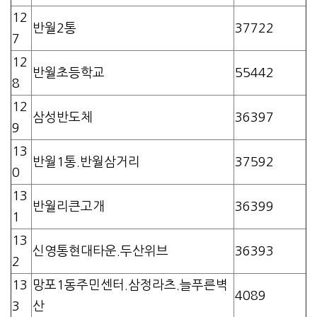
12
반월2통
37722
7
12
반월초등학교
55442
8
12
삼성반도체
36397
9
13
반월1통.반월삼거리
37592
0
13
반월리큰고개
36399
1
13
신영통현대타운.두산위브
36393
2
13
망포1동주민센터.삼정라츠.늘푸른벽
4089
3
산