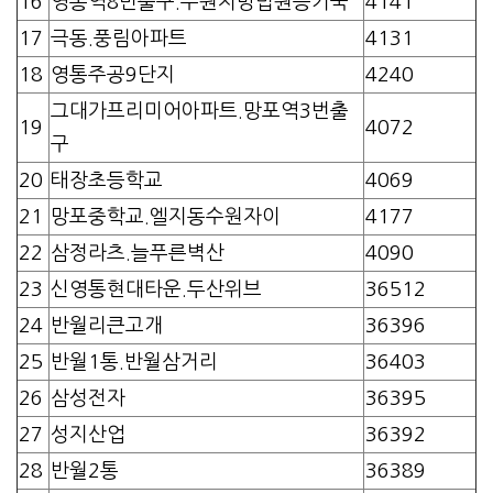
16
영통역8번출구.수원지방법원등기국
4141
17
극동.풍림아파트
4131
18
영통주공9단지
4240
그대가프리미어아파트.망포역3번출
19
4072
구
20
태장초등학교
4069
21
망포중학교.엘지동수원자이
4177
22
삼정라츠.늘푸른벽산
4090
23
신영통현대타운.두산위브
36512
24
반월리큰고개
36396
25
반월1통.반월삼거리
36403
26
삼성전자
36395
27
성지산업
36392
28
반월2통
36389