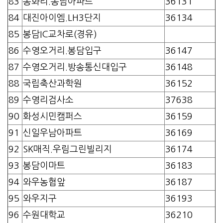
83
동화리.동남아파트
36131
84
대진아이엠.LH3단지
36134
85
봉담IC교차로(경유)
86
수영오거리.봉담입구
36147
87
수영오거리.방송통신대입구
36148
88
국립축산과학원
36152
89
수영리검사소
37638
90
화성시민캠퍼스
36159
91
신일우남아파트
36169
92
SK매직.우림그린빌리지
36174
93
봉담이마트
36183
94
와우농협앞
36187
95
와우지구
36193
96
수원대학교
36210