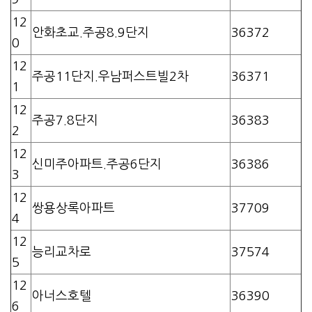
12
안화초교.주공8.9단지
36372
0
12
주공11단지.우남퍼스트빌2차
36371
1
12
주공7.8단지
36383
2
12
신미주아파트.주공6단지
36386
3
12
쌍용상록아파트
37709
4
12
능리교차로
37574
5
12
아너스호텔
36390
6