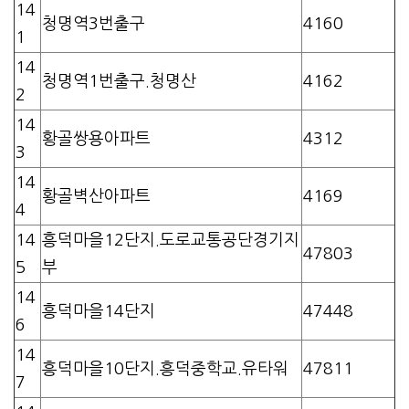
14
청명역3번출구
4160
1
14
청명역1번출구.청명산
4162
2
14
황골쌍용아파트
4312
3
14
황골벽산아파트
4169
4
14
흥덕마을12단지.도로교통공단경기지
47803
5
부
14
흥덕마을14단지
47448
6
14
흥덕마을10단지.흥덕중학교.유타워
47811
7