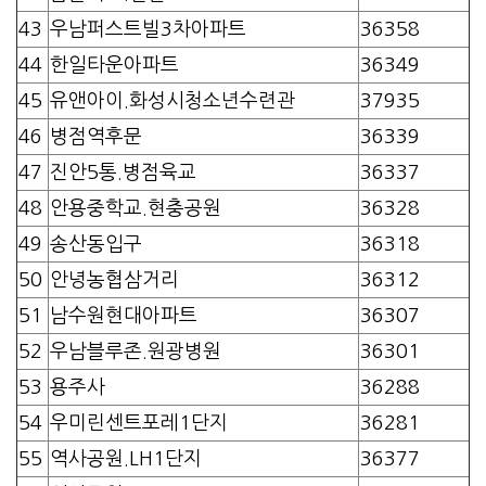
43
우남퍼스트빌3차아파트
36358
44
한일타운아파트
36349
45
유앤아이.화성시청소년수련관
37935
46
병점역후문
36339
47
진안5통.병점육교
36337
48
안용중학교.현충공원
36328
49
송산동입구
36318
50
안녕농협삼거리
36312
51
남수원현대아파트
36307
52
우남블루존.원광병원
36301
53
용주사
36288
54
우미린센트포레1단지
36281
55
역사공원.LH1단지
36377