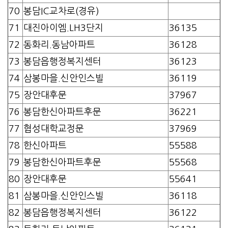
70
봉담IC교차로(경유)
71
대진아이엠.LH3단지
36135
72
동화리.동남아파트
36128
73
봉담읍행정복지센터
36123
74
삼봉마을.신안인스빌
36119
75
장안대후문
37967
76
봉담한신아파트후문
36221
77
협성대학교정문
37969
78
한신아파트
55588
79
봉담한신아파트후문
55568
80
장안대후문
55641
81
삼봉마을.신안인스빌
36118
82
봉담읍행정복지센터
36122