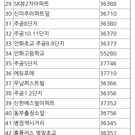
29
SK뷰2차아파트
36388
30
신미주아파트앞
36710
31
주공8단지
36380
32
주공10.11단지
36370
33
안화초교.주공8.9단지
36373
34
안화고등학교
55280
35
주공5단지
37746
36
에듀포레
37710
37
우남퍼스트빌
36366
38
주공1.2단지
36356
39
신한에스빌아파트
37352
40
동부출장소앞
36756
41
병점역사거리
36345
42
홈플러스.벌말초교
36351