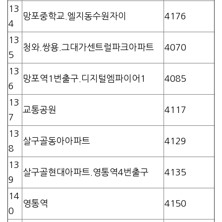
13
망포중학교.엘지동수원자이
4176
4
13
청와.쌍용.그대가센트럴파크아파트
4070
5
13
망포역1번출구.디지털엠파이어1
4085
6
13
교통공원
4117
7
13
살구골동아아파트
4129
8
13
살구골현대아파트.영통역4번출구
4135
9
14
영통역
4150
0