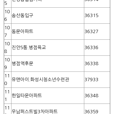
5
10
송산동입구
36315
6
10
동문아파트
36327
7
10
진안5통.병점육교
36336
8
10
병점역후문
36338
9
11
유앤아이.화성시청소년수련관
37933
0
11
한일타운아파트
36348
1
11
우남퍼스트빌3차아파트
36359