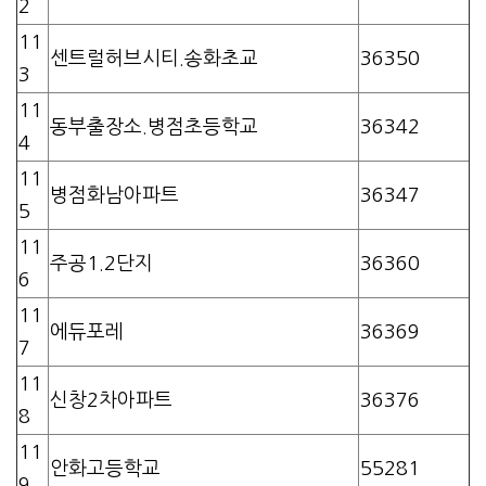
2
11
센트럴허브시티.송화초교
36350
3
11
동부출장소.병점초등학교
36342
4
11
병점화남아파트
36347
5
11
주공1.2단지
36360
6
11
에듀포레
36369
7
11
신창2차아파트
36376
8
11
안화고등학교
55281
9