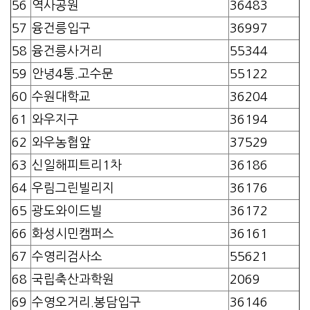
56
역사공원
36483
57
융건릉입구
36997
58
융건릉사거리
55344
59
안녕4통.고수문
55122
60
수원대학교
36204
61
와우지구
36194
62
와우농협앞
37529
63
신일해피트리1차
36186
64
우림그린빌리지
36176
65
광도와이드빌
36172
66
화성시민캠퍼스
36161
67
수영리검사소
55621
68
국립축산과학원
2069
69
수영오거리.봉담입구
36146