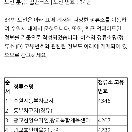
노선 분류: 일반버스 | 노선 번호 : 34번
34번 노선은 아래 표에 게재된 다양한 정류소를 이동하
며 수원시 내에서 운행됩니다. 또한, 최근 업데이트된
정보를 기준으로 작성되었습니다. 버스의 정류소명(정
류소 ID) 고유번호와 관련된 정보도 아래에 게재되어 있
으므로 참고하세요.
순
정류소 고유
정류소명
서
번호
1
수원시동부차고지
4346
2
동부차고지(경유)
3
광교한양수자인.광교복합체육센터
4207
4
광교호반마을21단지
4282