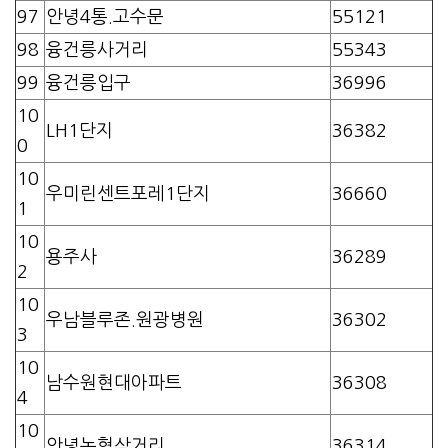
97
안녕4통.고수문
55121
98
융건릉사거리
55343
99
융건릉입구
36996
10
LH1단지
36382
0
10
우미린센트포레1단지
36660
1
10
용주사
36289
2
10
우남블루존.원광병원
36302
3
10
남수원현대아파트
36308
4
10
안녕농협삼거리
36314