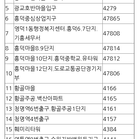
5
광교호반마을입구
4279
6
흥덕중심상업지구
47865
영덕1동행정복지센터.흥덕6.7단지.
7
47808
기흥세무서
8
흥덕마을8.9단지
47814
9
흥덕마을10단지.흥덕중학교.유타워
47812
흥덕마을12단지.도로교통공단경기지
10
47806
부
11
황골마을
4166
12
황골주공.벽산아파트
4165
13
청명역6번출구.황골주공1단지
4161
14
청명역4번출구
4157
15
훼미리타워
4384