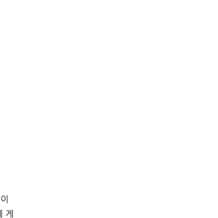
데이
에 게