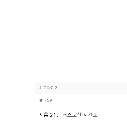
작성자 정보
작성
최고관리자
컨텐츠 정보
조회
759
본문
시흥 21번 버스노선 시간표