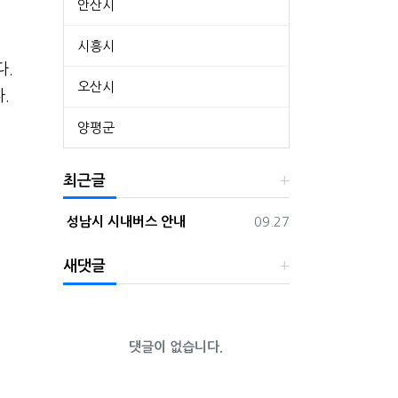
안산시
시흥시
다.
오산시
.
양평군
최근글
등록일
성남시 시내버스 안내
09.27
새댓글
댓글이 없습니다.