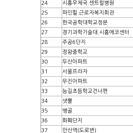
24
시흥우체국.센트럴병원
25
파인힐.근로자복지회관
26
한국공학대학교정문
27
경기과학기술대.시흥에코센터
28
주공6단지
29
정왕중학교
30
두산아파트
31
서울프라자
32
무진아파트
33
능길초등학교건너편
34
샛뿔
35
뱅골
36
화훼단지
37
안산역(도로변)