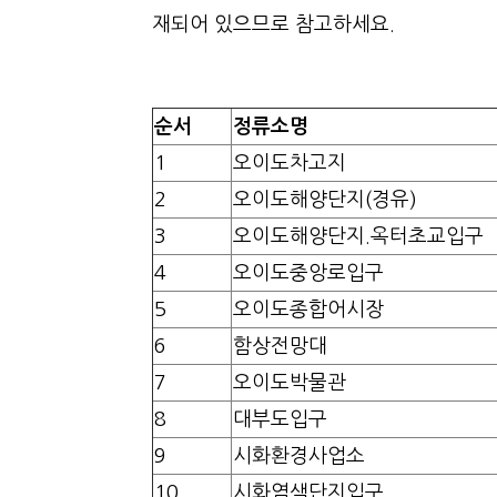
재되어 있으므로 참고하세요.
순서
정류소명
1
오이도차고지
2
오이도해양단지(경유)
3
오이도해양단지.옥터초교입구
4
오이도중앙로입구
5
오이도종합어시장
6
함상전망대
7
오이도박물관
8
대부도입구
9
시화환경사업소
10
시화염색단지입구