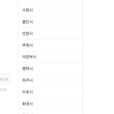
수원시
용인시
안양시
부천시
의정부시
평택시
12:18
파주시
목록
이천시
화성시