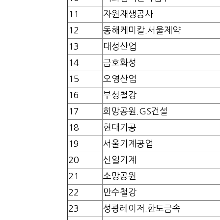
11
자원재생공사
12
동해케미칼.서울제약
13
대성산업
14
금호화성
15
오영산업
16
부성철강
17
희망공원.GS건설
18
현대기공
19
서울기계공업
20
신일기계
21
소망공원
22
만수철강
23
성광레이저.한도금속