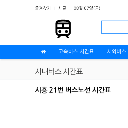
상단 네비
즐겨찾기
새글
08월 07일(금)
메인 메뉴
고속버스 시간표
시외버스
시내버스 시간표
시흥 21번 버스노선 시간표