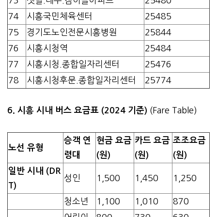
73
샛말.대우.참이슬아파트
25480
74
시흥국민체육센터
25485
75
경기도노인전문시흥병원
25844
76
시흥시청역
25484
77
시흥시청.종합일자리센터
25476
78
시흥시청후문.종합일자리센터
25774
6. 시흥 시내 버스 요금표 (2024 기준)
(Fare Table)
승객 연
현금 요금
카드 요금
조조요금
노선 유형
령대
(원)
(원)
(원)
일반 시내 (DR
성인
1,500
1,450
1,250
T)
청소년
1,100
1,010
870