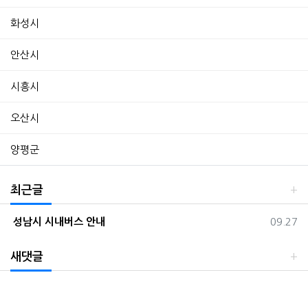
화성시
안산시
시흥시
오산시
양평군
최근글
등록일
성남시 시내버스 안내
09.27
새댓글