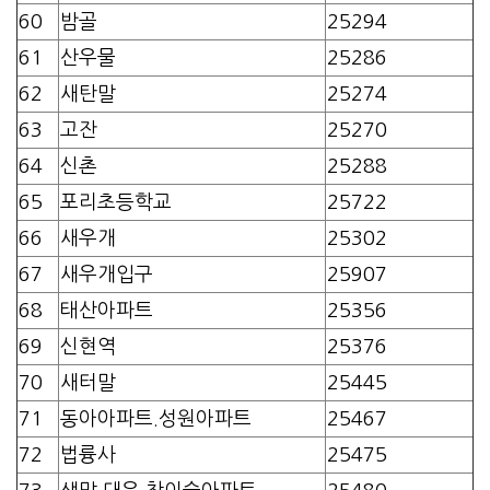
60
밤골
25294
61
산우물
25286
62
새탄말
25274
63
고잔
25270
64
신촌
25288
65
포리초등학교
25722
66
새우개
25302
67
새우개입구
25907
68
태산아파트
25356
69
신현역
25376
70
새터말
25445
71
동아아파트.성원아파트
25467
72
법륭사
25475