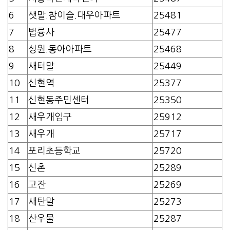
6
샛말.참이슬.대우아파트
25481
7
법륭사
25477
8
성원.동아아파트
25468
9
새터말
25449
10
신현역
25377
11
신현동주민센터
25350
12
새우개입구
25912
13
새우개
25717
14
포리초등학교
25720
15
신촌
25289
16
고잔
25269
17
새탄말
25273
18
산우물
25287