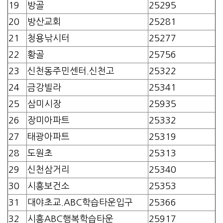
19
방골
25295
20
방산교회
25281
21
청용낚시터
25277
22
황골
25756
23
신천동주민센터.신천고
25322
24
금강빌라
25341
25
삼미시장
25935
26
장미아파트
25332
27
태광아파트
25319
28
도원초
25313
29
신천삼거리
25340
30
시흥보건소
25353
31
대야초교.ABC학습타운입구
25366
32
시흥ABC행복학습타운
25917