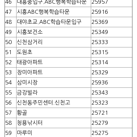
46
대흥중입구.ABC행복학습타운
25957
47
시흥ABC행복학습타운
25916
48
대야초교.ABC학습타운입구
25369
49
시흥보건소
25349
50
신천삼거리
25333
51
도원초
25315
52
태광아파트
25314
53
장미아파트
25329
54
삼미시장
25936
55
금강빌라
25343
56
신천동주민센터.신천고
25323
57
황골
25721
58
청용낚시터
25279
59
마루미
25275