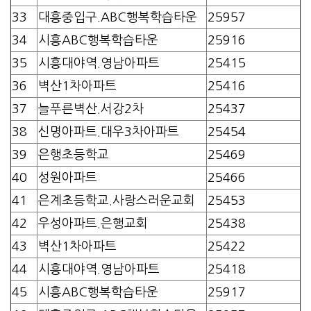
33
대흥중입구.ABC행복학습타운
25957
34
시흥ABC행복학습타운
25916
35
시흥대야역.영남아파트
25415
36
벽산1차아파트
25416
37
늘푸른벽산.서강2차
25437
38
신명아파트.대우3차아파트
25454
39
은행초등학교
25469
40
성원아파트
25466
41
은계초등학교.사랑스러운교회
25453
42
우성아파트.은행교회
25438
43
벽산1차아파트
25422
44
시흥대야역.영남아파트
25418
45
시흥ABC행복학습타운
25917