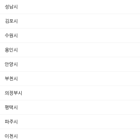
성남시
김포시
수원시
용인시
안양시
부천시
의정부시
평택시
파주시
이천시