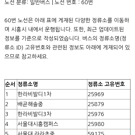
노선 분류: 일반버스 | 노선 번호 : 60번
60번 노선은 아래 표에 게재된 다양한 정류소를 이동하
며 시흥시 내에서 운행됩니다. 또한, 최근 업데이트된
정보를 기준으로 작성되었습니다. 버스의 정류소명(정
류소 ID) 고유번호와 관련된 정보도 아래에 게재되어 있
으므로 참고하세요.
순서
정류소명
정류소 고유번호
1
한라비발디1차
25969
2
배곧해솔중
25879
3
한라비발디3차
25976
4
서울대시흥캠퍼스
25980
5
서울대.라라초중
59175