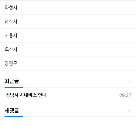
화성시
안산시
시흥시
오산시
양평군
최근글
등록일
성남시 시내버스 안내
09.27
새댓글