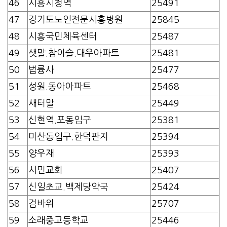
46
시흥시청역
25491
47
경기도노인전문시흥병원
25845
48
시흥국민체육센터
25487
49
샛말.참이슬.대우아파트
25481
50
법륭사
25477
51
성원.동아아파트
25468
52
새터말
25449
53
신현역.포동입구
25381
54
미산동입구.한덕판지
25394
55
양우재
25393
56
시민교회
25407
57
신일초교.백제당약국
25424
58
검바위
25707
59
소래중고등학교
25446