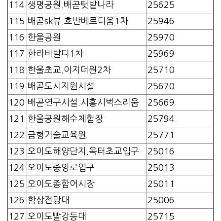
114
생명공원.배곧텃밭나라
25625
115
배곧sk뷰.호반베르디움1차
25946
116
한울공원
25970
117
한라비발디1차
25969
118
한울초교.이지더원2차
25710
119
배곧도시지원시설
25670
120
배곧연구시설.시흥시벅스리움
25669
121
한울공원해수체험장
25794
122
금형기술교육원
25771
123
오이도해양단지.옥터초교입구
25016
124
오이도중앙로입구
25013
125
오이도종합어시장
25011
126
함상전망대
25006
127
오이도빨강등대
25715