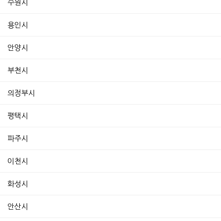
수원시
용인시
안양시
부천시
의정부시
평택시
파주시
이천시
화성시
안산시