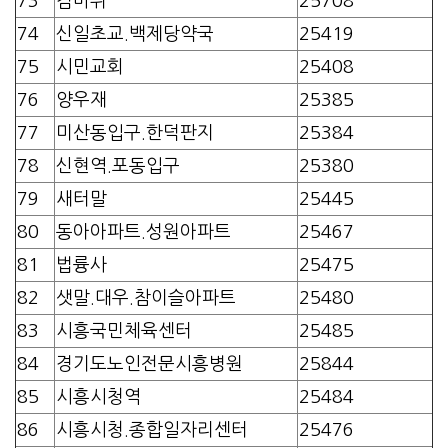
73
검바위
25708
74
신일초교.백제당약국
25419
75
시민교회
25408
76
양우재
25385
77
미산동입구.한덕판지
25384
78
신현역.포동입구
25380
79
새터말
25445
80
동아아파트.성원아파트
25467
81
법륭사
25475
82
샛말.대우.참이슬아파트
25480
83
시흥국민체육센터
25485
84
경기도노인전문시흥병원
25844
85
시흥시청역
25484
86
시흥시청.종합일자리센터
25476