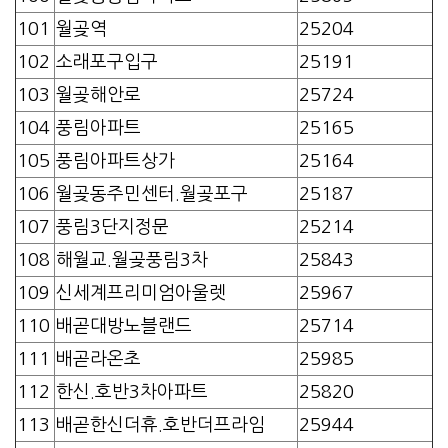
101
월곶역
25204
102
소래포구입구
25191
103
월곶해안로
25724
104
풍림아파트
25165
105
풍림아파트상가
25164
106
월곶동주민센터.월곶포구
25187
107
풍림3단지정문
25214
108
해월교.월곶풍림3차
25843
109
신세계프리미엄아울렛
25967
110
배곧대방노블랜드
25714
111
배곧라온초
25985
112
한신.호반3차아파트
25820
113
배곧한신더휴.호반더프라임
25944