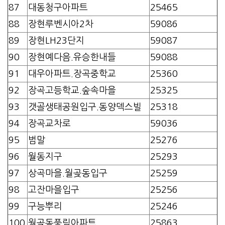
87
대동청구아파트
25465
88
장현루벤시아2차
59086
89
장현LH23단지
59087
90
장현예다음.유승한내들
59088
91
대우아파트.장곡중학교
25360
92
장곡고등학교.숲속마을
25325
93
갯골생태공원입구.동양덱스빌
25318
94
장곡교차로
59036
95
범말
25276
96
월동지구
25293
97
상곡마을.월곶동입구
25259
98
고잔마을입구
25256
99
구능뿌리
25246
100
월곶동풍림아파트
25863