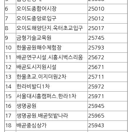
6
오이도종합어시장
25010
7
오이도중앙로입구
25012
8
오이도해양단지.옥터초교입구
25017
9
금형기술교육원
25745
10
한울공원해수체험장
25793
11
배곧연구시설.시흥시벅스리움
25672
12
배곧도시지원시설
25671
13
한울초교.이지더원2차
25711
14
한라비발디1차
25972
15
서울대시흥캠퍼스.한라1차
25971
16
생명공원
25945
17
생명공원.배곧텃밭나라
25965
18
배곧중심상가
25943