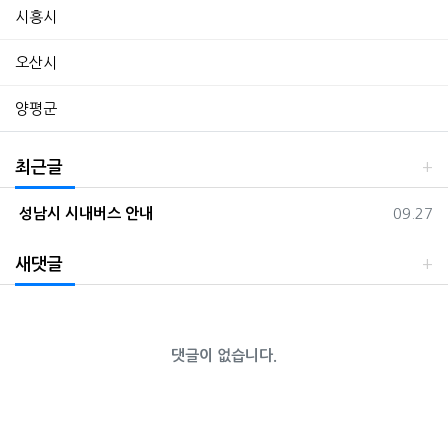
시흥시
오산시
양평군
최근글
등록일
성남시 시내버스 안내
09.27
새댓글
댓글이 없습니다.