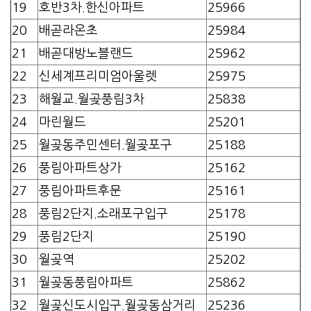
19
호반3차.한신아파트
25966
20
배곧라온초
25984
21
배곧대방노블랜드
25962
22
신세계프리미엄아울렛
25975
23
해월교.월곶풍림3차
25838
24
마린월드
25201
25
월곶동주민센터.월곶포구
25188
26
풍림아파트상가
25162
27
풍림아파트후문
25161
28
풍림2단지.소래포구입구
25178
29
풍림2단지
25190
30
월곶역
25202
31
월곶동풍림아파트
25862
32
월곶신도시입구.월곶동삼거리
25236