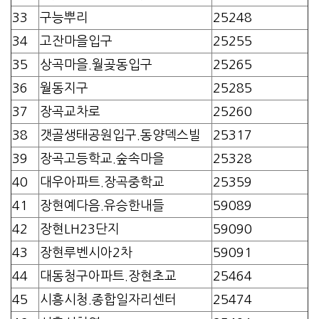
33
구능뿌리
25248
34
고잔마을입구
25255
35
상곡마을.월곶동입구
25265
36
월동지구
25285
37
장곡교차로
25260
38
갯골생태공원입구.동양덱스빌
25317
39
장곡고등학교.숲속마을
25328
40
대우아파트.장곡중학교
25359
41
장현예다음.유승한내들
59089
42
장현LH23단지
59090
43
장현루벤시아2차
59091
44
대동청구아파트.장현초교
25464
45
시흥시청.종합일자리센터
25474