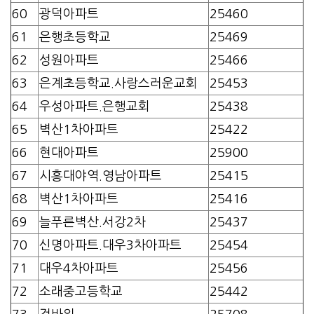
60
광덕아파트
25460
61
은행초등학교
25469
62
성원아파트
25466
63
은계초등학교.사랑스러운교회
25453
64
우성아파트.은행교회
25438
65
벽산1차아파트
25422
66
현대아파트
25900
67
시흥대야역.영남아파트
25415
68
벽산1차아파트
25416
69
늘푸른벽산.서강2차
25437
70
신명아파트.대우3차아파트
25454
71
대우4차아파트
25456
72
소래중고등학교
25442