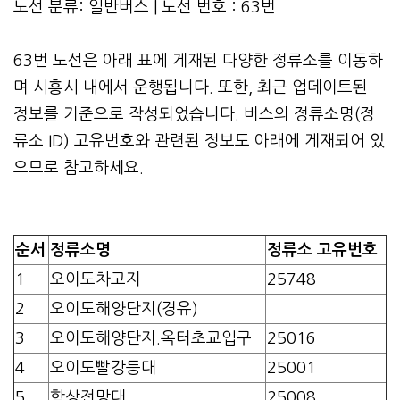
노선 분류: 일반버스 | 노선 번호 : 63번
63번 노선은 아래 표에 게재된 다양한 정류소를 이동하
며 시흥시 내에서 운행됩니다. 또한, 최근 업데이트된
정보를 기준으로 작성되었습니다. 버스의 정류소명(정
류소 ID) 고유번호와 관련된 정보도 아래에 게재되어 있
으므로 참고하세요.
순서
정류소명
정류소 고유번호
1
오이도차고지
25748
2
오이도해양단지(경유)
3
오이도해양단지.옥터초교입구
25016
4
오이도빨강등대
25001
5
함상전망대
25008