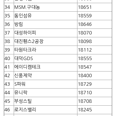
34
MSM.구대농
18651
35
동인섬유
18559
36
방림
18646
37
대성하이피
18070
38
대진휀스2공장
18098
39
타원타크라
18112
40
대덕GDS
18555
41
에이디켐테크
18547
42
신풍제약
18400
43
S파워
18729
44
유니락
18710
45
부성스틸
18708
46
로지스밸리
18245