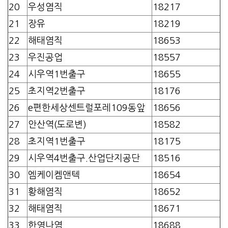
20
우성염직
18217
21
장유
18219
22
해태염직
18653
23
우진공업
18557
24
시우역1번출구
18655
25
초지역2번출구
18176
26
e편한세상센트럴포레109동앞
18656
27
안산역(도로변)
18582
28
초지역1번출구
18175
29
시우역4번출구.산업단지공단
18516
30
엠케이켐앤텍
18654
31
황해염직
18652
32
해태염직
18671
33
한영나염
18688