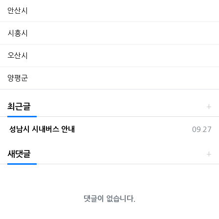
안산시
시흥시
오산시
양평군
최근글
등록일
성남시 시내버스 안내
09.27
새댓글
댓글이 없습니다.