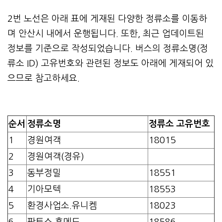
2번 노선은 아래 표에 게재된 다양한 정류소를 이동하
며 안산시 내에서 운행됩니다. 또한, 최근 업데이트된
정보를 기준으로 작성되었습니다. 버스의 정류소명(정
류소 ID) 고유번호와 관련된 정보도 아래에 게재되어 있
으므로 참고하세요.
순서
정류소명
정류소 고유번호
1
경원여객
18015
2
경원여객(경유)
3
동부정밀
18551
4
기아모텍
18553
5
환경사업소.유니켐
18023
6
판토스.휴메드
18586