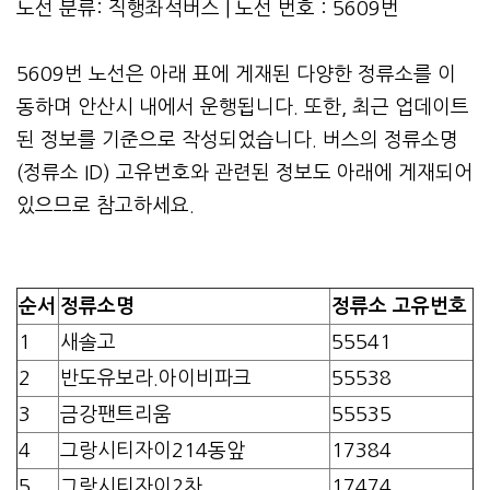
노선 분류: 직행좌석버스 | 노선 번호 : 5609번
5609번 노선은 아래 표에 게재된 다양한 정류소를 이
동하며 안산시 내에서 운행됩니다. 또한, 최근 업데이트
된 정보를 기준으로 작성되었습니다. 버스의 정류소명
(정류소 ID) 고유번호와 관련된 정보도 아래에 게재되어
있으므로 참고하세요.
순서
정류소명
정류소 고유번호
1
새솔고
55541
2
반도유보라.아이비파크
55538
3
금강팬트리움
55535
4
그랑시티자이214동앞
17384
5
그랑시티자이2차
17474