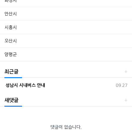
화성시
안산시
시흥시
오산시
양평군
최근글
등록일
성남시 시내버스 안내
09.27
새댓글
댓글이 없습니다.