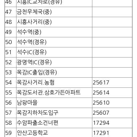
46
시흥IC교차로(경유)
47
금천우체국(중)
48
시흥사거리(중)
49
석수역(중)
50
석수역(경유)
51
석수IC(경유)
52
광명역IC(경유)
53
목감IC출입(경유)
54
목감사거리.농협
25617
55
목감도서관.삼호가든아파트
25614
56
남왕마을
25610
57
목감지하차도입구
25607
58
수암파출소건너편
17294
59
안산고등학교
17291