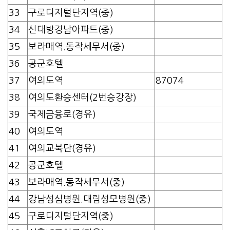
33
구로디지털단지역(중)
34
신대방경남아파트(중)
35
보라매역.동작세무서(중)
36
공군호텔
37
여의도역
87074
38
여의도환승센터(2번승강장)
39
국제금융로(경유)
40
여의도역
41
여의교북단(경유)
42
공군호텔
43
보라매역.동작세무서(중)
44
강남성심병원.대림성모병원(중)
45
구로디지털단지역(중)