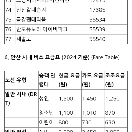
73
그랑시티자이2차건너편
17475
74
안산갈대습지
17385
75
금강팬테리움
55534
76
반도유보라.아이비파크
55539
77
새솔고
55540
6. 안산 시내 버스 요금표 (2024 기준)
(Fare Table)
승객 연
현금 요금
카드 요금
조조요금
노선 유형
령대
(원)
(원)
(원)
일반 시내 (DR
성인
1,500
1,450
1,250
T)
청소년
1,100
1,010
870
어린이
800
730
630