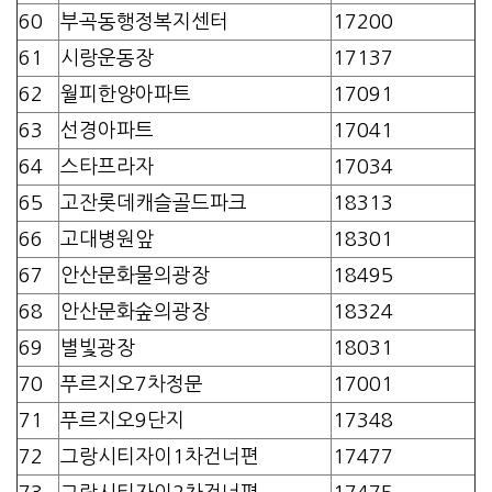
60
부곡동행정복지센터
17200
61
시랑운동장
17137
62
월피한양아파트
17091
63
선경아파트
17041
64
스타프라자
17034
65
고잔롯데캐슬골드파크
18313
66
고대병원앞
18301
67
안산문화물의광장
18495
68
안산문화숲의광장
18324
69
별빛광장
18031
70
푸르지오7차정문
17001
71
푸르지오9단지
17348
72
그랑시티자이1차건너편
17477