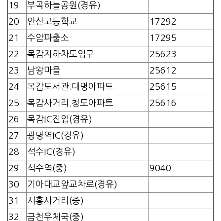
19
부곡하늘공원(경유)
20
안산고등학교
17292
21
수암파출소
17295
22
목감지하차도입구
25623
23
남왕마을
25612
24
목감도서관.대명아파트
25615
25
목감사거리.청도아파트
25616
26
목감IC진입(경유)
27
광명역IC(경유)
28
석수IC(경유)
29
석수역(중)
9040
30
기아대교앞교차로(경유)
31
시흥사거리(중)
32
금천우체국(중)