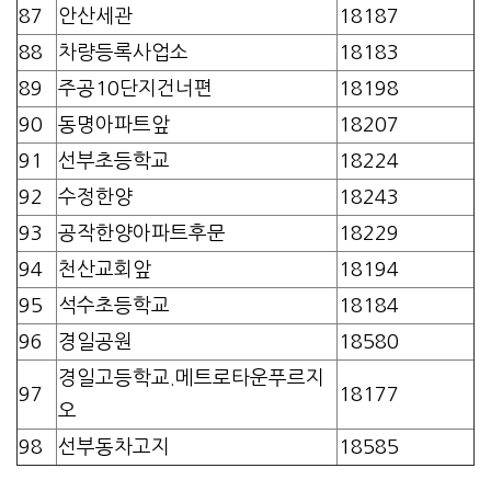
87
안산세관
18187
88
차량등록사업소
18183
89
주공10단지건너편
18198
90
동명아파트앞
18207
91
선부초등학교
18224
92
수정한양
18243
93
공작한양아파트후문
18229
94
천산교회앞
18194
95
석수초등학교
18184
96
경일공원
18580
경일고등학교.메트로타운푸르지
97
18177
오
98
선부동차고지
18585