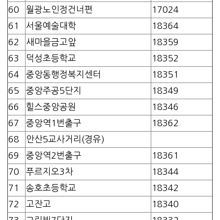
60
월광노인정건너편
17024
61
서울예술대학
18364
62
새마을금고앞
18359
63
덕성초등학교
18352
64
중앙동행정복지센터
18351
65
중앙주공5단지
18349
66
힐스중앙공원
18346
67
중앙역1번출구
18362
68
안산5교사거리(경유)
69
중앙역2번출구
18361
70
푸르지오3차
18344
71
송호초등학교
18342
72
고잔고
18340