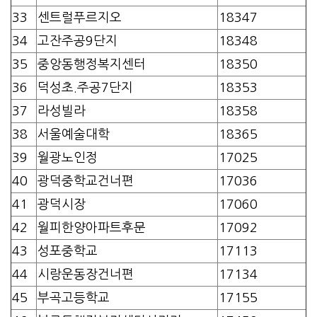
33
센트럴푸르지오
18347
34
고잔주공9단지
18348
35
중앙동행정복지센터
18350
36
덕성초.주공7단지
18353
37
라성빌라
18358
38
서울예술대학
18365
39
월광노인정
17025
40
광덕중학교건너편
17036
41
광덕시장
17060
42
월피한양아파트후문
17092
43
성포중학교
17113
44
시랑운동장건너편
17134
45
부곡고등학교
17155