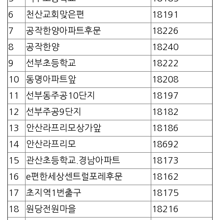
6
천산교회맞은편
18191
7
공작한양아파트후문
18226
8
공작한양
18240
9
선부초등학교
18222
10
동명아파트앞
18208
11
선부동주공10단지
18197
12
선부주공9단지
18182
13
안산라프리모상가앞
18186
14
안산라프리모
18692
15
관산초등학교.경남아파트
18173
16
e편한세상센트럴포레후문
18162
17
초지역1번출구
18175
18
원당전원마을
18216