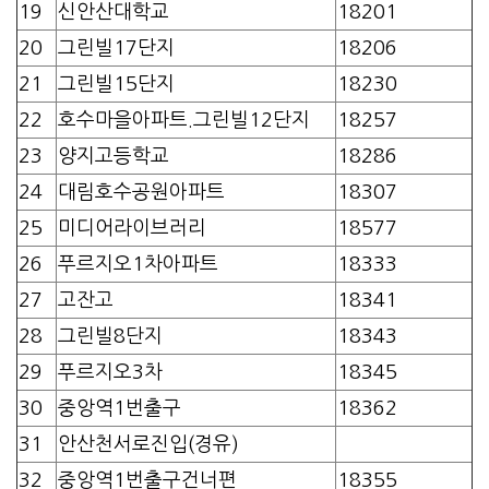
19
신안산대학교
18201
20
그린빌17단지
18206
21
그린빌15단지
18230
22
호수마을아파트.그린빌12단지
18257
23
양지고등학교
18286
24
대림호수공원아파트
18307
25
미디어라이브러리
18577
26
푸르지오1차아파트
18333
27
고잔고
18341
28
그린빌8단지
18343
29
푸르지오3차
18345
30
중앙역1번출구
18362
31
안산천서로진입(경유)
32
중앙역1번출구건너편
18355