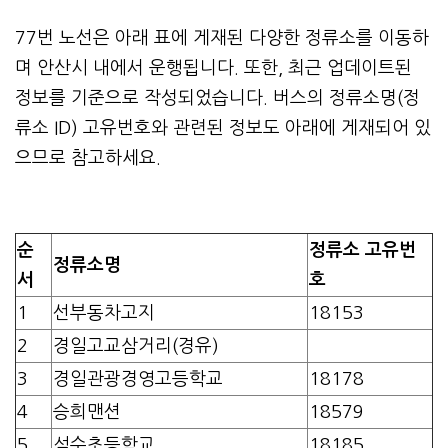
77번 노선은 아래 표에 게재된 다양한 정류소를 이동하
며 안산시 내에서 운행됩니다. 또한, 최근 업데이트된
정보를 기준으로 작성되었습니다. 버스의 정류소명(정
류소 ID) 고유번호와 관련된 정보도 아래에 게재되어 있
으므로 참고하세요.
순
정류소 고유번
정류소명
서
호
1
선부동차고지
18153
2
경일고교삼거리(경유)
3
경일관광경영고등학교
18178
4
승희맨션
18579
5
석수초등학교
18185