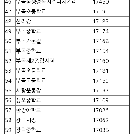
46
부곡동행정복지센터사거리
17450
47
부곡초등학교
17196
48
신라장
17183
49
부곡중학교
17174
50
부곡가운길
17168
51
부곡중학교
17154
52
부곡제2종합시장
17160
53
부곡초등학교
17181
54
부곡고등학교
17156
55
시랑운동장
17137
56
성포중학교
17109
57
한양아파트
17086
58
광덕시장
17062
59
광덕중학교
17035