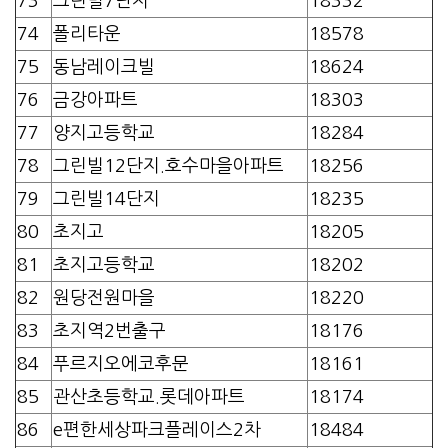
73
그린빌7단지
18332
74
폴리타운
18578
75
동남레이크빌
18624
76
금강아파트
18303
77
양지고등학교
18284
78
그린빌12단지.호수마을아파트
18256
79
그린빌14단지
18235
80
초지고
18205
81
초지고등학교
18202
82
원당전원마을
18220
83
초지역2번출구
18176
84
푸르지오에코후문
18161
85
관산초등학교.롯데아파트
18174
86
e편한세상파크플레이스2차
18484