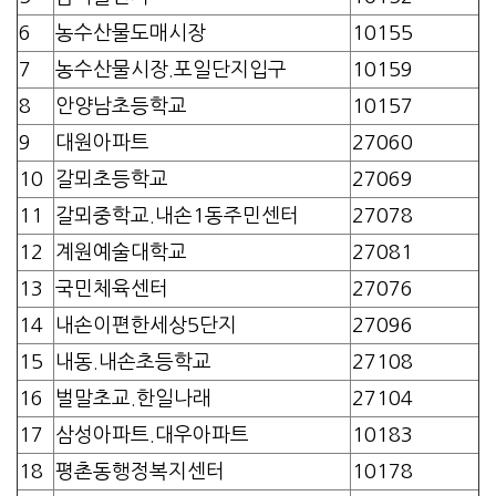
6
농수산물도매시장
10155
7
농수산물시장.포일단지입구
10159
8
안양남초등학교
10157
9
대원아파트
27060
10
갈뫼초등학교
27069
11
갈뫼중학교.내손1동주민센터
27078
12
계원예술대학교
27081
13
국민체육센터
27076
14
내손이편한세상5단지
27096
15
내동.내손초등학교
27108
16
벌말초교.한일나래
27104
17
삼성아파트.대우아파트
10183
18
평촌동행정복지센터
10178