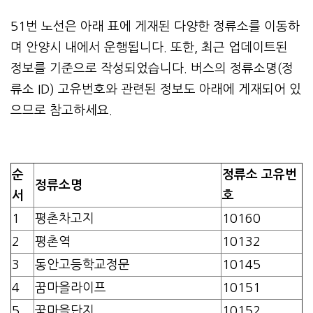
51번 노선은 아래 표에 게재된 다양한 정류소를 이동하
며 안양시 내에서 운행됩니다. 또한, 최근 업데이트된
정보를 기준으로 작성되었습니다. 버스의 정류소명(정
류소 ID) 고유번호와 관련된 정보도 아래에 게재되어 있
으므로 참고하세요.
순
정류소 고유번
정류소명
서
호
1
평촌차고지
10160
2
평촌역
10132
3
동안고등학교정문
10145
4
꿈마을라이프
10151
5
꿈마을단지
10152