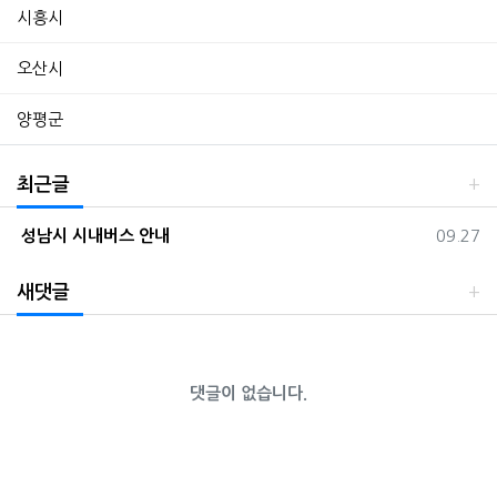
시흥시
오산시
양평군
최근글
등록일
성남시 시내버스 안내
09.27
새댓글
댓글이 없습니다.