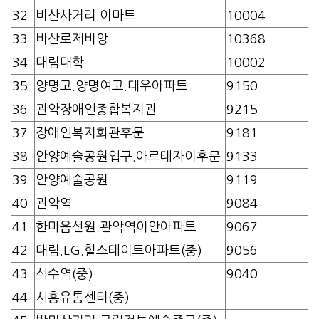
32
비산사거리.이마트
10004
33
비산로제비앙
10368
34
대림대학
10002
35
양명고.양명여고.대우아파트
9150
36
관악장애인종합복지관
9215
37
장애인복지회관후문
9181
38
안양예술공원입구.아르테자이후문
9133
39
안양예술공원
9119
40
관악역
9084
41
한마음선원.관악역이안아파트
9067
42
대림.LG.힐스테이트아파트(중)
9056
43
석수역(중)
9040
44
시흥유통센터(중)