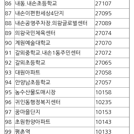
86
내동.내손초등학교
27107
87
내손이편한세상4단지
27095
88
내손공영주차장.의왕글로벌센터
27089
89
의왕국민체육센터
27074
90
계원예술대학교
27070
91
갈뫼중학교.내손1동주민센터
27072
92
갈뫼초등학교
27065
93
대원아파트
27058
94
안양남초등학교
27057
95
농수산물도매시장
10158
96
귀인동행정복지센터
10235
97
꿈마을단지
10153
98
초원한양아파트
10143
99
평촌역
10133