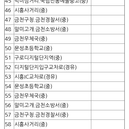
45
박미삼거리.국립전통예술중고(중)
46
시흥사거리(중)
47
금천구청.금천경찰서(중)
48
말미고개.금천소방서(중)
49
금천우체국(중)
50
문성초등학교(중)
51
구로디지털단지역(중)
52
디지털단지입구교차로(경유)
53
시흥IC교차로(경유)
54
문성초등학교(중)
55
금천우체국(중)
56
말미고개.금천소방서(중)
57
금천구청.금천경찰서(중)
58
시흥사거리(중)