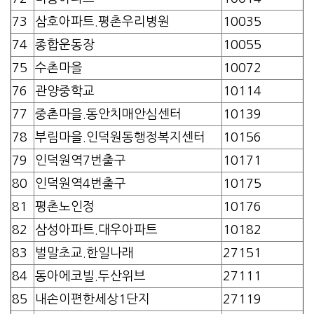
73
삼호아파트.평촌우리병원
10035
74
종합운동장
10055
75
수촌마을
10072
76
관양중학교
10114
77
중촌마을.동안치매안심센터
10139
78
부림마을.인덕원동행정복지센터
10156
79
인덕원역7번출구
10171
80
인덕원역4번출구
10175
81
평촌노인정
10176
82
삼성아파트.대우아파트
10182
83
벌말초교.한일나래
27151
84
동아에코빌.두산위브
27111
85
내손이편한세상1단지
27119