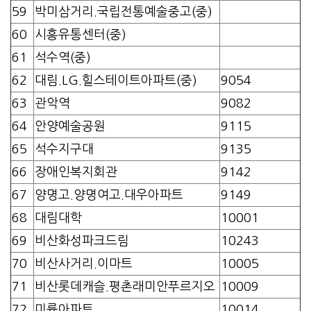
59
박미삼거리.국립전통예술중고(중)
60
시흥유통센터(중)
61
석수역(중)
62
대림.LG.힐스테이트아파트(중)
9054
63
관악역
9082
64
안양예술공원
9115
65
석수지구대
9135
66
장애인복지회관
9142
67
양명고.양명여고.대우아파트
9149
68
대림대학
10001
69
비산화성파크드림
10243
70
비산사거리.이마트
10005
71
비산롯데캐슬.평촌래미안푸르지오
10009
72
미륭아파트
10014