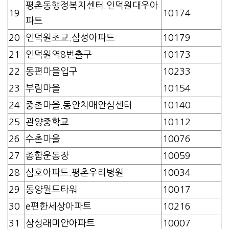
평촌동행정복지센터.인덕원대우아
19
10174
파트
20
인덕원초교.삼성아파트
10179
21
인덕원역8번출구
10173
22
동편마을입구
10233
23
부림마을
10154
24
중촌마을.동안치매안심센터
10140
25
관양중학교
10112
26
수촌마을
10076
27
종합운동장
10059
28
삼호아파트.평촌우리병원
10034
29
동양월드타워
10017
30
e편한세상아파트
10216
31
삼성래미안아파트
10007