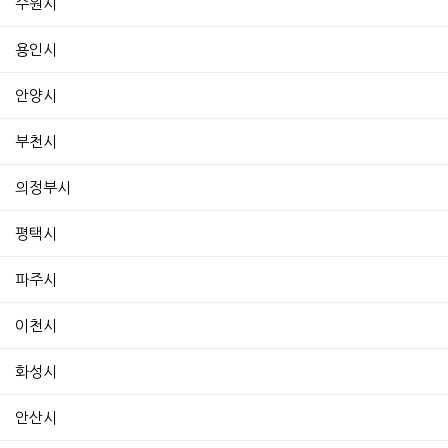
수원시
용인시
안양시
부천시
의정부시
평택시
파주시
이천시
화성시
안산시