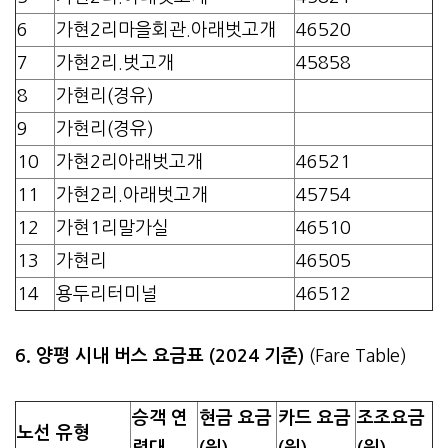
6
가현2리마을회관.아래벗고개
46520
7
가현2리.벗고개
45858
8
가현리(경유)
9
가현리(경유)
10
가현2리아래벗고개
46521
11
가현2리.아래벗고개
45754
12
가현1리말가실
46510
13
가현리
46505
14
용두리터미널
46512
6. 양평 시내 버스 요금표 (2024 기준)
(Fare Table)
승객 연
현금 요금
카드 요금
조조요금
노선 유형
령대
(원)
(원)
(원)