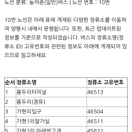
노선 분류: 농어촌(일반)버스 | 노선 번호 : 10번
10번 노선은 아래 표에 게재된 다양한 정류소를 이동하
며 양평시 내에서 운행됩니다. 또한, 최근 업데이트된
정보를 기준으로 작성되었습니다. 버스의 정류소명(정
류소 ID) 고유번호와 관련된 정보도 아래에 게재되어 있
으므로 참고하세요.
순서
정류소명
정류소 고유번호
1
용두리터미널
46513
2
용두리(경유)
3
가현리입구
46504
4
가현1리말가실
46511
5
가현2리.아래벗고개
45821