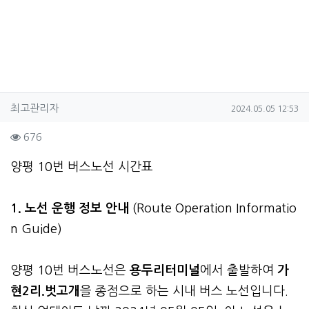
작성자 정보
작성
작성일
최고관리자
2024.05.05 12:53
컨텐츠 정보
조회
676
본문
양평 10번 버스노선 시간표
1. 노선 운행 정보 안내
(Route Operation Informatio
n Guide)
양평 10번 버스노선은
용두리터미널
에서 출발하여
가
현2리.벗고개
을 종점으로 하는 시내 버스 노선입니다.