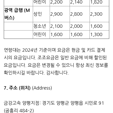
어린이
2,200
2,140
1,820
광역 급행 (M
성인
2,900
2,800
2,300
버스)
청소년
2,100
2,000
1,600
어린이
1,600
1,600
1,300
연령대는 2024년 기준이며 요금은 현금 및 카드 결제
시의 요금입니다. 조조요금은 일반 요금에 비해 할인된
요금입니다. 요금은 변경될 수 있으니 항상 최신 정보를
확인하시길 바랍니다. 감사합니다.
7. 주소 (위치)
(Address)
금강고속 양평지점: 경기도 양평군 양평읍 시민로 91
(공흥리 484-2)