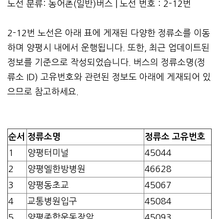
노선 분류: 농어촌(일반)버스 | 노선 번호 : 2-12번
2-12번 노선은 아래 표에 게재된 다양한 정류소를 이동
하며 양평시 내에서 운행됩니다. 또한, 최근 업데이트된
정보를 기준으로 작성되었습니다. 버스의 정류소명(정
류소 ID) 고유번호와 관련된 정보도 아래에 게재되어 있
으므로 참고하세요.
순서
정류소명
정류소 고유번호
1
양평터미널
45044
2
양평엘한방병원
46628
3
양평동초교
45067
4
교통병원입구
45084
5
양평종합운동장앞
45093