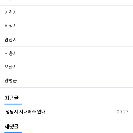
이천시
화성시
안산시
시흥시
오산시
양평군
최근글
등록일
성남시 시내버스 안내
09.27
새댓글