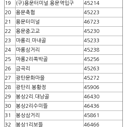
19
(구)용문터미널.용문역입구
45214
20
용문축협
45223
21
용문터미널
46723
22
용문중고교
45230
23
마룡리.마내골
45233
24
마룡삼거리
45238
25
마룡2리쪽박골
45256
26
금곡리
45263
27
광탄문화마을
45272
28
광탄리.봉황정
45906
29
봉상2리.대낭골
46430
30
봉상2리수미뜰
46436
31
봉상삼거리
45861
32
봉상1리보뜰
46466