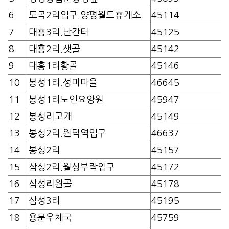
6
도곡2리입구.양평월드휴게소
45114
7
대흥3리.난간터
45125
8
대흥2리.샛골
45142
9
대흥1리황골
45146
10
봉성1리.성미마을
46645
11
봉성1리노인요양원
45947
12
봉성리고개
45149
13
봉성2리.원덕역입구
46637
14
봉성2리
45157
15
삼성2리.월성부락입구
45172
16
삼성리원골
45178
17
삼성3리
45195
18
용문우체국
45759