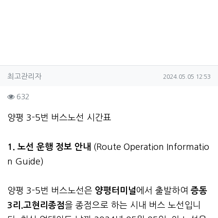
작성자 정보
작성
작성일
최고관리자
2024.05.05 12:53
컨텐츠 정보
조회
632
본문
양평 3-5번 버스노선 시간표
1. 노선 운행 정보 안내
(Route Operation Informatio
n Guide)
양평 3-5번 버스노선은
양평터미널
에서 출발하여
증동
3리.고현리종점
을 종점으로 하는 시내 버스 노선입니