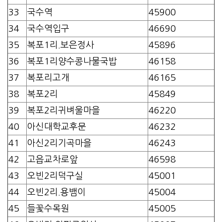
33
국수역
45900
34
국수역입구
46690
35
복포1리.보은정사
45896
36
복포1리양수콩나물국밥
46158
37
복포리고개
46165
38
복포2리
45849
39
복포2리귀벼울마을
46220
40
아신대학교후문
46232
41
아신2리기곡마을
46243
42
고읍교차로앞
46598
43
오빈2리덕구실
45001
44
오빈2리.용뱀이
45004
45
들꽃수목원
45005