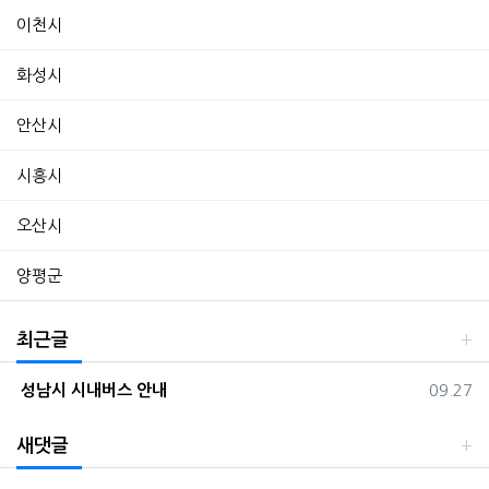
이천시
화성시
안산시
시흥시
오산시
양평군
최근글
등록일
성남시 시내버스 안내
09.27
새댓글