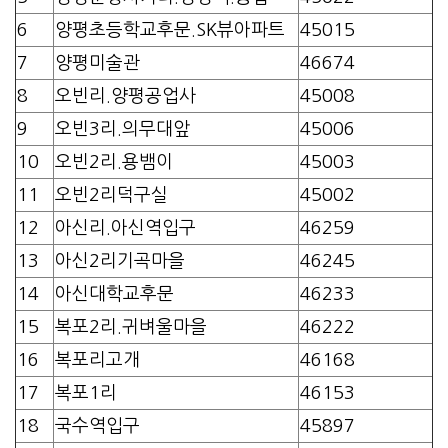
6
양평초등학교후문.SK뷰아파트
45015
7
양평미술관
46674
8
오빈리.양평공업사
45008
9
오빈3리.의무대앞
45006
10
오빈2리.용뱀이
45003
11
오빈2리덕구실
45002
12
아신리.아신역입구
46259
13
아신2리기곡마을
46245
14
아신대학교후문
46233
15
복포2리.귀벼울마을
46222
16
복포리고개
46168
17
복포1리
46153
18
국수역입구
45897