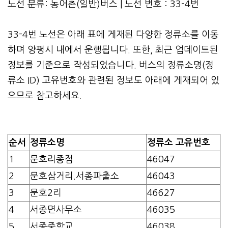
노선 분류: 농어촌(일반)버스 | 노선 번호 : 33-4번
33-4번 노선은 아래 표에 게재된 다양한 정류소를 이동
하며 양평시 내에서 운행됩니다. 또한, 최근 업데이트된
정보를 기준으로 작성되었습니다. 버스의 정류소명(정
류소 ID) 고유번호와 관련된 정보도 아래에 게재되어 있
으므로 참고하세요.
순서
정류소명
정류소 고유번호
1
문호리종점
46047
2
문호삼거리.서종파출소
46043
3
문호2리
46627
4
서종면사무소
46035
5
서종중학교
46038