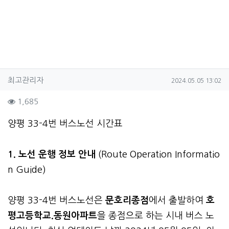
작성자 정보
작성
작성일
최고관리자
2024.05.05 13:02
컨텐츠 정보
조회
1,685
본문
양평 33-4번 버스노선 시간표
1. 노선 운행 정보 안내
(Route Operation Informatio
n Guide)
양평 33-4번 버스노선은
문호리종점
에서 출발하여
호
평고등학교.동원아파트
을 종점으로 하는 시내 버스 노