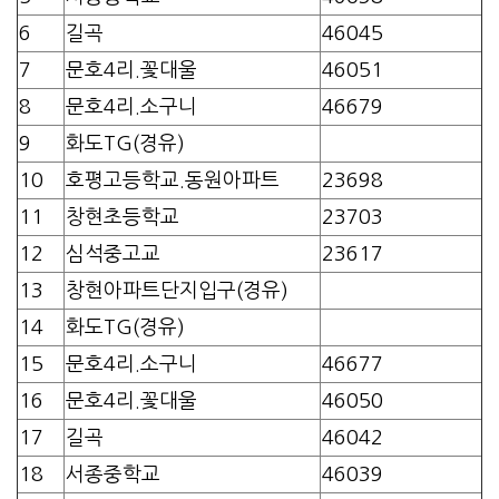
6
길곡
46045
7
문호4리.꽃대울
46051
8
문호4리.소구니
46679
9
화도TG(경유)
10
호평고등학교.동원아파트
23698
11
창현초등학교
23703
12
심석중고교
23617
13
창현아파트단지입구(경유)
14
화도TG(경유)
15
문호4리.소구니
46677
16
문호4리.꽃대울
46050
17
길곡
46042
18
서종중학교
46039