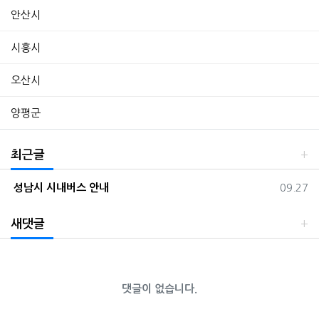
안산시
시흥시
오산시
양평군
최근글
등록일
성남시 시내버스 안내
09.27
새댓글
댓글이 없습니다.