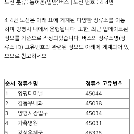
노선 분류: 농어촌(일반)버스 | 노선 번호 : 4-4번
4-4번 노선은 아래 표에 게재된 다양한 정류소를 이동
하며 양평시 내에서 운행됩니다. 또한, 최근 업데이트된
정보를 기준으로 작성되었습니다. 버스의 정류소명(정
류소 ID) 고유번호와 관련된 정보도 아래에 게재되어 있
으므로 참고하세요.
순서
정류소명
정류소 고유번호
1
양평터미널
45044
2
김동우내과
45038
3
양평시장입구
45034
4
가축병원
45031
5
강상우체국
46326