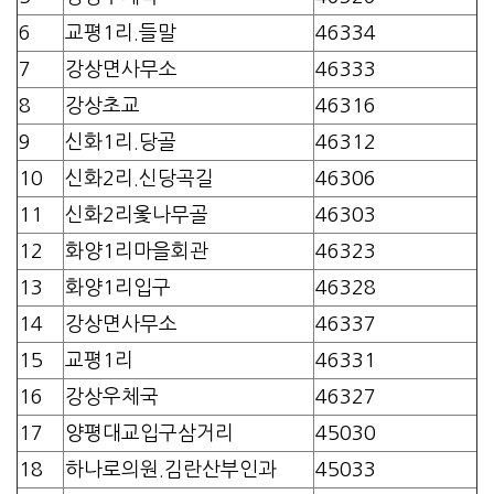
6
교평1리.들말
46334
7
강상면사무소
46333
8
강상초교
46316
9
신화1리.당골
46312
10
신화2리.신당곡길
46306
11
신화2리옻나무골
46303
12
화양1리마을회관
46323
13
화양1리입구
46328
14
강상면사무소
46337
15
교평1리
46331
16
강상우체국
46327
17
양평대교입구삼거리
45030
18
하나로의원.김란산부인과
45033