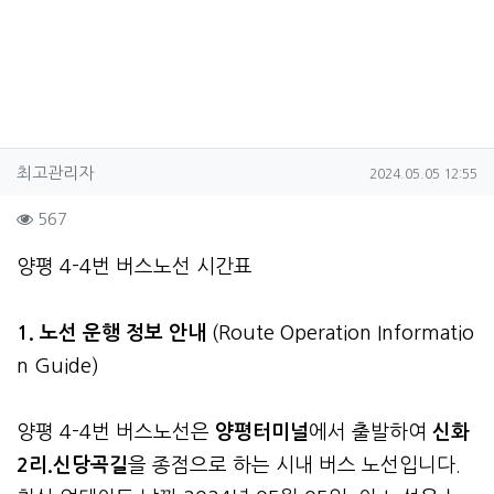
작성자 정보
작성
작성일
최고관리자
2024.05.05 12:55
컨텐츠 정보
조회
567
본문
양평 4-4번 버스노선 시간표
1. 노선 운행 정보 안내
(Route Operation Informatio
n Guide)
양평 4-4번 버스노선은
양평터미널
에서 출발하여
신화
2리.신당곡길
을 종점으로 하는 시내 버스 노선입니다.