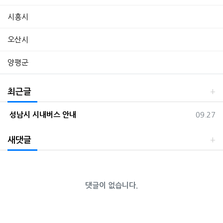
시흥시
오산시
양평군
최근글
등록일
성남시 시내버스 안내
09.27
새댓글
댓글이 없습니다.