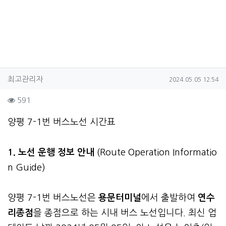
작성자 정보
작성
작성일
최고관리자
2024.05.05 12:54
컨텐츠 정보
조회
591
본문
양평 7-1번 버스노선 시간표
1. 노선 운행 정보 안내
(Route Operation Informatio
n Guide)
양평 7-1번 버스노선은
용문터미널
에서 출발하여
연수
리종점
을 종점으로 하는 시내 버스 노선입니다. 최신 업