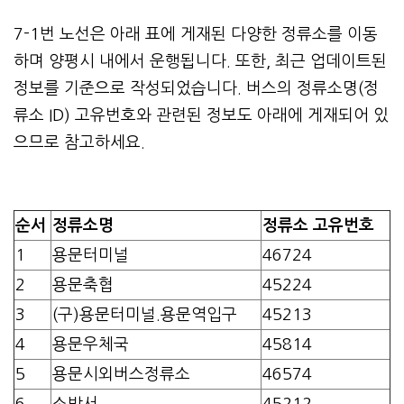
7-1번 노선은 아래 표에 게재된 다양한 정류소를 이동
하며 양평시 내에서 운행됩니다. 또한, 최근 업데이트된
정보를 기준으로 작성되었습니다. 버스의 정류소명(정
류소 ID) 고유번호와 관련된 정보도 아래에 게재되어 있
으므로 참고하세요.
순서
정류소명
정류소 고유번호
1
용문터미널
46724
2
용문축협
45224
3
(구)용문터미널.용문역입구
45213
4
용문우체국
45814
5
용문시외버스정류소
46574
6
소방서
45212