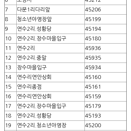
7
다문1리다리앞
45206
8
청소년야영장앞
45199
9
연수2리.성황당
45194
10
연수2리.장수마을입구
45180
11
연수2리
45936
12
연수2리.중말
45935
13
장수마을입구
45934
14
연수리연안상회
45160
15
연수리종점
45161
16
연수리연안상회
45159
17
연수2리.장수마을입구
45179
18
연수2리.성황당
45193
19
연수2리.청소년야영장
45200