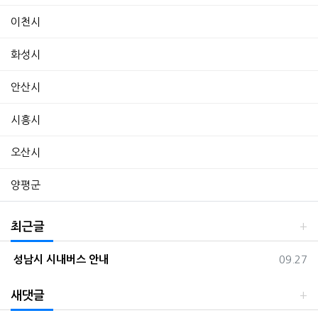
이천시
화성시
안산시
시흥시
오산시
양평군
최근글
등록일
성남시 시내버스 안내
09.27
새댓글