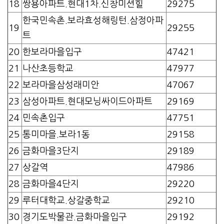
18
쌍용아파트.현대1차.신창미션힐
29275
한국민속촌.보라효성해링턴.삼정아파
19
29255
트
20
한보라마을입구
47421
21
나산초등학교
47977
22
보라마을삼성래미안
47067
23
삼성아파트.현대모닝싸이드아파트
29169
24
민속촌입구
47751
25
통미마을.보라1동
29158
26
금화마을3단지
29189
27
상갈역
47986
28
금화마을4단지
29220
29
루터대학교.상갈중학교
29210
30
경기도박물관.금화마을입구
29192