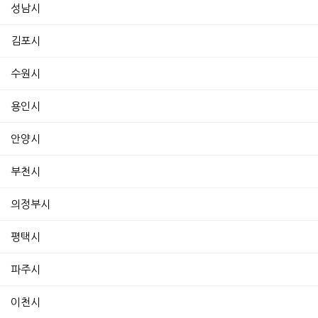
성남시
김포시
수원시
용인시
안양시
부천시
의정부시
평택시
파주시
이천시