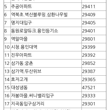
5
주공아파트
29411
6
역북초.벽산블루밍.삼환나우빌
29409
7
명지대입구
29405
8
동원로얄듀크.용인등기소
29401
9
역말마을
29801
10
시청.용인대역
29399
11
진우아파트
29392
12
삼가동.궁촌
29852
13
삼가역.두산위브
29387
14
효자고개
29365
15
대성냉동
47521
16
자봉마을.써니밸리입구
29333
17
지곡동입구삼거리
29301