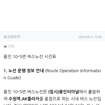
작성자 정보
작성
작성일
최고관리자
2024.04.21 12:04
컨텐츠 정보
조회
775
본문
용인 10-5번 버스노선 시간표
1. 노선 운행 정보 안내
(Route Operation Informatio
n Guide)
용인 10-5번 버스노선은
(임시)용인터미널
에서 출발하
여
수원역.AK플라자
을 종점으로 하는 시내 버스 노선입