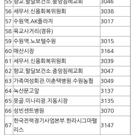
55
향교.팔달보건소.중앙침례교회
3046
56
세무서.신용회복위원회
3038
57
수원역.AK플라자
3017
58
육교사거리(경유)
59
수원역.노보텔수원
3015
60
매산시장
3164
61
세무서.신용회복위원회
3039
62
향교.팔달보건소.중앙침례교회
3047
63
가족여성회관.이춘택병원.수원농협
3049
64
녹산문고앞
3137
65
못골.미나리광.지동시장
3135
66
성빈센트병원
3070
한국전력경기사업본부.한라시그마팰
67
3147
리스