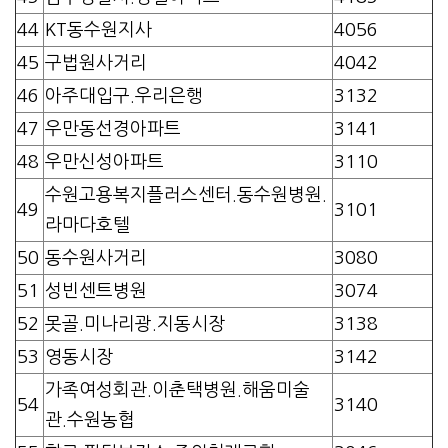
44
KT동수원지사
4056
45
구법원사거리
4042
46
아주대입구.우리은행
3132
47
우만동선경아파트
3141
48
우만신성아파트
3110
수원고용복지플러스센터.동수원병원.
49
3101
라마다호텔
50
동수원사거리
3080
51
성빈센트병원
3074
52
못골.미나리광.지동시장
3138
53
영동시장
3142
가족여성회관.이춘택병원.해움미술
54
3140
관.수원농협