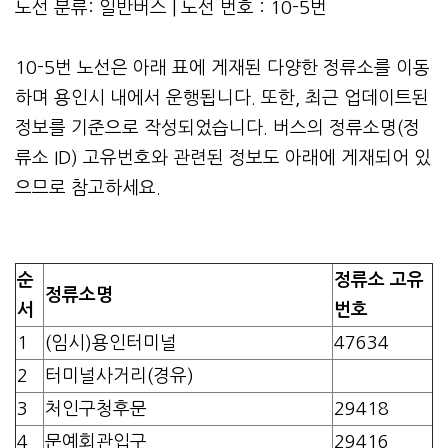
노선 분류: 일반버스 | 노선 번호 : 10-5번
10-5번 노선은 아래 표에 게재된 다양한 정류소를 이동
하며 용인시 내에서 운행됩니다. 또한, 최근 업데이트된
정보를 기준으로 작성되었습니다. 버스의 정류소명(정
류소 ID) 고유번호와 관련된 정보도 아래에 게재되어 있
으므로 참고하세요.
순
정류소 고유
정류소명
서
번호
1
(임시)용인터미널
47634
2
터미널사거리(경유)
3
처인구청후문
29418
4
문예회관입구
29416