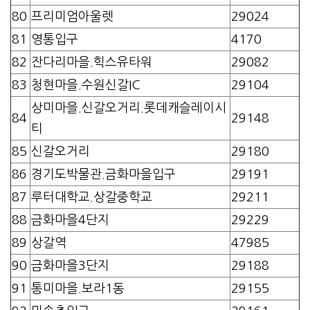
80
프리미엄아울렛
29024
81
영통입구
4170
82
잔다리마을.힉스유타워
29082
83
청현마을.수원신갈IC
29104
상미마을.신갈오거리.롯데캐슬레이시
84
29148
티
85
신갈오거리
29180
86
경기도박물관.금화마을입구
29191
87
루터대학교.상갈중학교
29211
88
금화마을4단지
29229
89
상갈역
47985
90
금화마을3단지
29188
91
통미마을.보라1동
29155