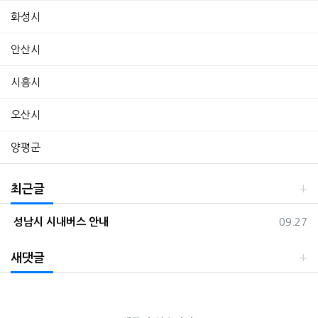
화성시
안산시
시흥시
오산시
양평군
최근글
등록일
성남시 시내버스 안내
09.27
새댓글