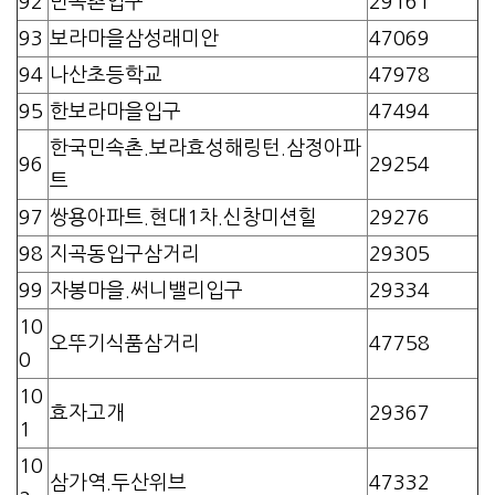
92
민속촌입구
29161
93
보라마을삼성래미안
47069
94
나산초등학교
47978
95
한보라마을입구
47494
한국민속촌.보라효성해링턴.삼정아파
96
29254
트
97
쌍용아파트.현대1차.신창미션힐
29276
98
지곡동입구삼거리
29305
99
자봉마을.써니밸리입구
29334
10
오뚜기식품삼거리
47758
0
10
효자고개
29367
1
10
삼가역.두산위브
47332