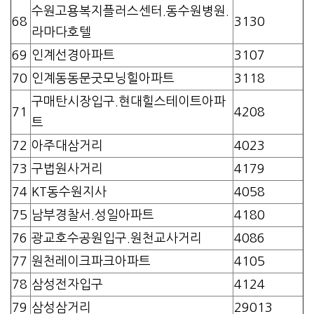
수원고용복지플러스센터.동수원병원.
68
3130
라마다호텔
69
인계선경아파트
3107
70
인계동동문굿모닝힐아파트
3118
구매탄시장입구.현대힐스테이트아파
71
4208
트
72
아주대삼거리
4023
73
구법원사거리
4179
74
KT동수원지사
4058
75
남부경찰서.성일아파트
4180
76
광교호수공원입구.원천교사거리
4086
77
원천레이크파크아파트
4105
78
삼성전자입구
4124
79
삼성삼거리
29013