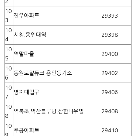
2
10
진우아파트
29393
3
10
시청.용인대역
29398
4
10
역말마을
29400
5
10
동원로얄듀크.용인등기소
29402
6
10
명지대입구
29406
7
10
역북초.벽산블루밍.삼환나우빌
29408
8
10
주공아파트
29410
9