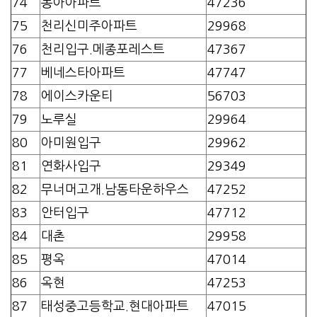
74
동아아파트
47236
75
천리신미주아파트
29968
76
천리입구.메종포레스트
47367
77
베네스타아파트
47747
78
에이스카운티
56703
79
노루실
29964
80
아미원입구
29962
81
연화사입구
29349
82
무너머고개.남동타운하우스
47252
83
안터입구
47712
84
대촌
29958
85
평옥
47014
86
옥현
47253
87
태성중고등학교.현대아파트
47015