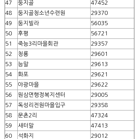
47
둥지골
47452
48
둥지골청소년수련원
29370
49
둥지빌라
56035
50
후평
56721
51
죽능3리마을회관
29357
52
청룡
29601
53
능말
29613
54
화포
29621
55
야광마을
29622
56
원삼면행정복지센터
29005
57
독성리전원마을입구
29358
58
문촌2리
47324
59
새터말
47413
60
석화지
29012