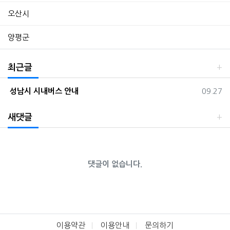
오산시
양평군
최근글
등록일
성남시 시내버스 안내
09.27
새댓글
댓글이 없습니다.
이용약관
이용안내
문의하기