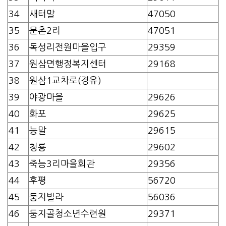
34
새터말
47050
35
문촌2리
47051
36
독성리전원마을입구
29359
37
원삼면행정복지센터
29168
38
원삼1교차로(경유)
39
야광마을
29626
40
화포
29625
41
능말
29615
42
청룡
29602
43
죽능3리마을회관
29356
44
후평
56720
45
둥지빌라
56036
46
둥지골청소년수련원
29371