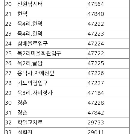
20
신원낚시터
47564
21
한덕
47840
22
묵4리.한덕
47222
23
묵4리.한덕
47223
24
삼배울로입구
47224
25
묵2리마을회관입구
47722
26
묵2리.굴암
47225
27
용덕사.자애원앞
47226
28
기도의집입구
47227
29
묵3리.자비정사
47184
30
장촌
47228
31
장촌
47842
32
학일교차로
29733
33
석화지
29011