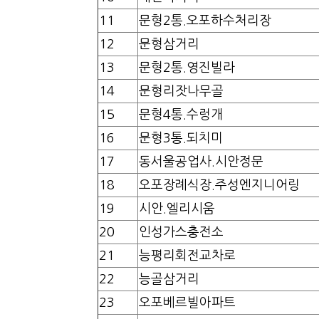
11
문형2통.오포하수처리장
12
문형삼거리
13
문형2통.영진빌라
14
문형리잣나무골
15
문형4통.수렁개
16
문형3통.되치미
17
동서울공업사.시안정문
18
오포장례식장.주성엔지니어링
19
시안.엘리시움
20
인성가스충전소
21
능평리회전교차로
22
능골삼거리
23
오포베르빌아파트