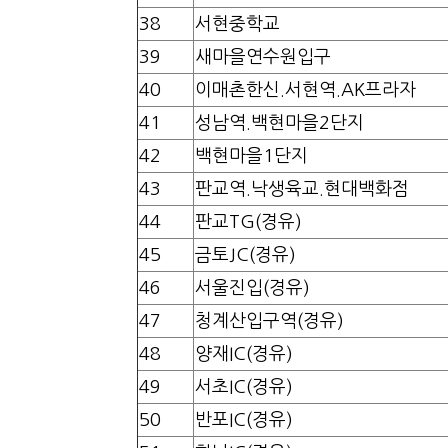
38
서현중학교
39
새마을연수원입구
40
이매촌한신.서현역.AK프라자
41
성남역.백현마을2단지
42
백현마을1단지
43
판교역.낙생육교.현대백화점
44
판교TG(경유)
45
금토JC(경유)
46
서울진입(경유)
47
청계산입구역(경유)
48
양재IC(경유)
49
서초IC(경유)
50
반포IC(경유)