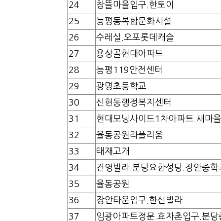
24
창뜰마을입구.한토이
25
능평동복합문화시설
26
수레실.오포롯데캐슬
27
용상골현대아파트
28
능평119안전센터
29
광명초등학교
30
신현동행정복지센터
31
현대모닝사이드1차아파트.새마을
32
율동공원라폴리움
33
태재고개
34
건영빌라.분당요한성당.장안중학
35
율동공원
36
장안타운입구.한신빌라
37
임광아파트정문.효자촌입구.분당