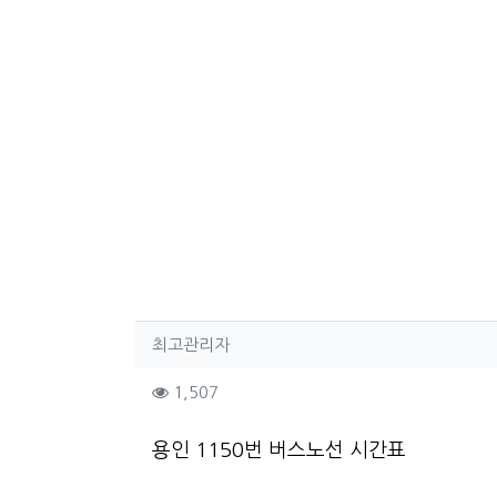
작성자 정보
작성
최고관리자
컨텐츠 정보
조회
1,507
본문
용인 1150번 버스노선 시간표