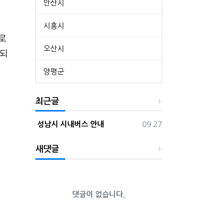
안산시
시흥시
로
오산시
영되
양평군
최근글
등록일
성남시 시내버스 안내
09.27
새댓글
댓글이 없습니다.