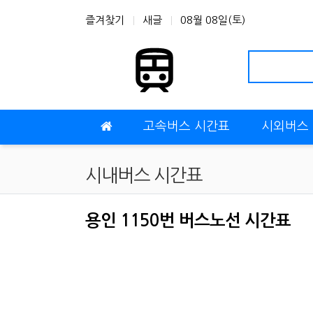
상단 네비
즐겨찾기
새글
08월 08일(토)
메인 메뉴
고속버스 시간표
시외버스
시내버스 시간표
용인 1150번 버스노선 시간표