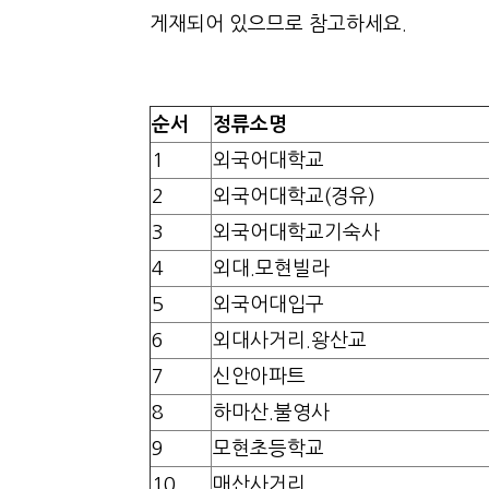
게재되어 있으므로 참고하세요.
순서
정류소명
1
외국어대학교
2
외국어대학교(경유)
3
외국어대학교기숙사
4
외대.모현빌라
5
외국어대입구
6
외대사거리.왕산교
7
신안아파트
8
하마산.불영사
9
모현초등학교
10
매산사거리