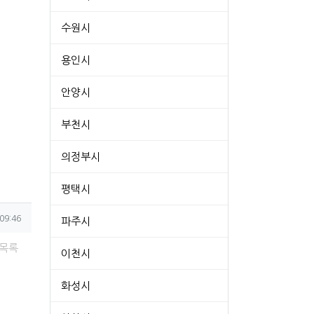
수원시
용인시
안양시
부천시
의정부시
평택시
09:46
파주시
목록
이천시
화성시