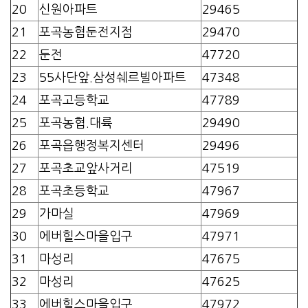
20
신원아파트
29465
21
포곡농협둔전지점
29470
22
둔전
47720
23
55사단앞.삼성쉐르빌아파트
47348
24
포곡고등학교
47789
25
포곡농협.대륙
29490
26
포곡읍행정복지센터
29496
27
포곡초교앞사거리
47519
28
포곡초등학교
47967
29
가마실
47969
30
에버힐스마을입구
47971
31
마성리
47675
32
마성리
47625
33
에버힐스마을입구
47972