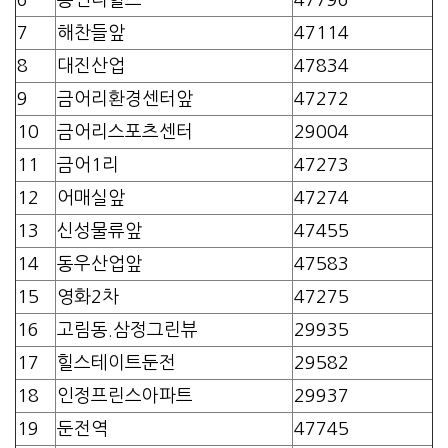
7
해찬들앞
47114
8
대진산업
47834
9
금어리환경센터앞
47272
10
금어리스포츠센터
29004
11
금어1리
47273
12
어매실앞
47274
13
신성물류앞
47455
14
동우산업앞
47583
15
영화2차
47275
16
고림동.삼정그린뷰
29935
17
힐스테이트둔전
29582
18
인정프린스아파트
29937
19
둔전역
47745