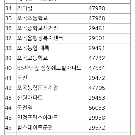
34
가마실
47970
35
포곡초등학교
47968
36
포곡중학교사거리
29481
37
포곡읍행정복지센터
29501
38
포곡농협.대륙
29491
39
포곡고등학교
47732
40
55사단앞.삼성쉐르빌아파트
47534
41
둔전
29472
42
포곡농협둔전지점
47705
43
신원아파트
29463
44
둔전역
56033
45
인정프린스아파트
29938
46
힐스테이트둔전
29572