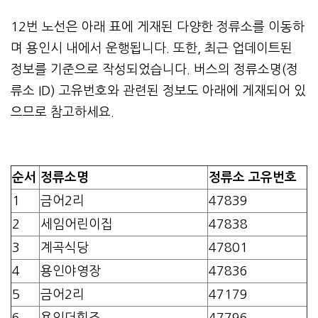
12번 노선은 아래 표에 게재된 다양한 정류소를 이동하
며 용인시 내에서 운행됩니다. 또한, 최근 업데이트된
정보를 기준으로 작성되었습니다. 버스의 정류소명(정
류소 ID) 고유번호와 관련된 정보도 아래에 게재되어 있
으므로 참고하세요.
순서
정류소명
정류소 고유번호
1
금어2리
47839
2
세임어린이집
47838
3
계곡식당
47801
4
용인야영장
47836
5
금어2리
47179
6
용인더힐즈
47796