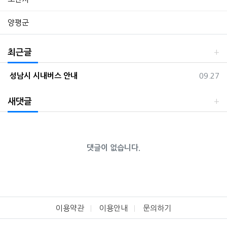
양평군
최근글
등록일
성남시 시내버스 안내
09.27
새댓글
댓글이 없습니다.
이용약관
이용안내
문의하기