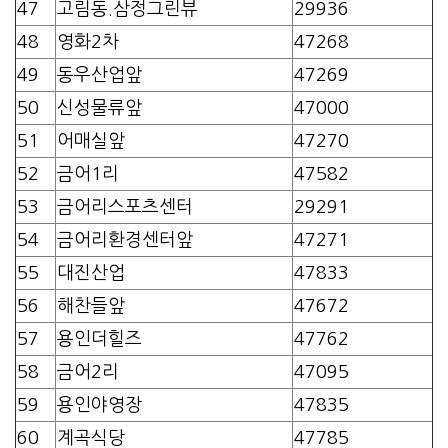
47
고림동.삼정그린뷰
29936
48
영화2차
47268
49
동우산업앞
47269
50
신성물류앞
47000
51
어매실앞
47270
52
금어1리
47582
53
금어리스포츠센터
29291
54
금어리환경센터앞
47271
55
대진산업
47833
56
해찬들앞
47672
57
용인더힐즈
47762
58
금어2리
47095
59
용인야영장
47835
60
계곡식당
47785