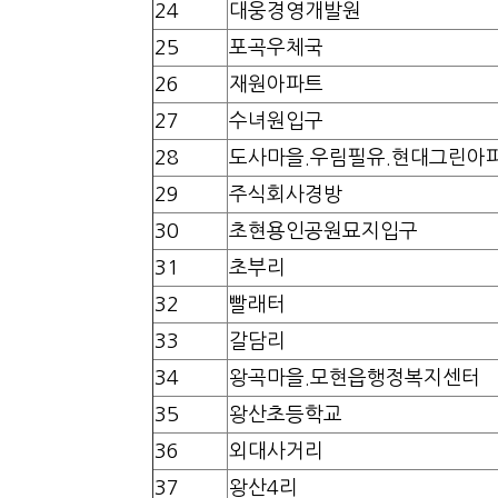
24
대웅경영개발원
25
포곡우체국
26
재원아파트
27
수녀원입구
28
도사마을.우림필유.현대그린아
29
주식회사경방
30
초현용인공원묘지입구
31
초부리
32
빨래터
33
갈담리
34
왕곡마을.모현읍행정복지센터
35
왕산초등학교
36
외대사거리
37
왕산4리