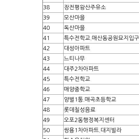
38
장전평왕산주유소
39
모산마을
40
독산마을
41
특수전학교.매산동공원묘지입
42
대성아파트
43
느티나무
44
대주2차아파트
45
특수전학교
46
매양중학교
47
양벌1통.매곡초등학교
48
롯데칠성음료
49
오포2동행정복지센터
50
쌍용1차아파트.대지빌라