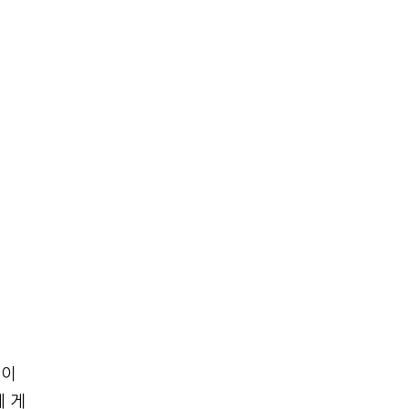
데이
에 게