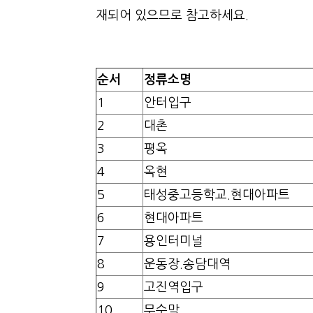
재되어 있으므로 참고하세요.
순서
정류소명
1
안터입구
2
대촌
3
평옥
4
옥현
5
태성중고등학교.현대아파트
6
현대아파트
7
용인터미널
8
운동장.송담대역
9
고진역입구
10
무수막