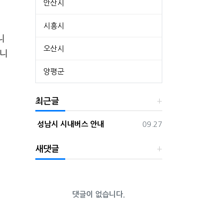
안산시
시흥시
니
오산시
됩니
양평군
최근글
등록일
성남시 시내버스 안내
09.27
새댓글
댓글이 없습니다.