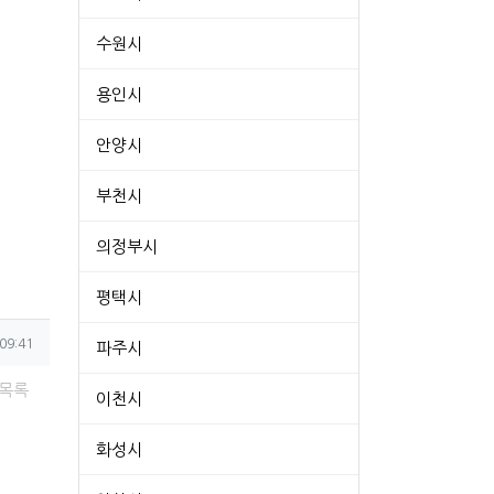
수원시
용인시
안양시
부천시
의정부시
평택시
09:41
파주시
목록
이천시
화성시