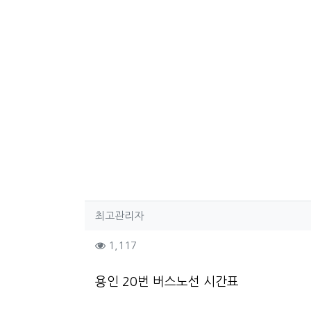
작성자 정보
작성
최고관리자
컨텐츠 정보
조회
1,117
본문
용인 20번 버스노선 시간표