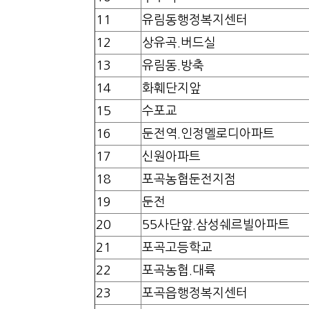
11
유림동행정복지센터
12
상유곡.버드실
13
유림동.방축
14
화훼단지앞
15
수포교
16
둔전역.인정멜로디아파트
17
신원아파트
18
포곡농협둔전지점
19
둔전
20
55사단앞.삼성쉐르빌아파트
21
포곡고등학교
22
포곡농협.대륙
23
포곡읍행정복지센터