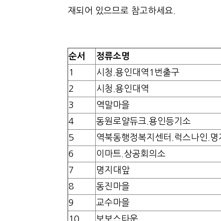
재되어 있으므로 참고하세요.
순서
정류소명
1
시청.용인대역1번출구
2
시청.용인대역
3
역말마을
4
동원로얄듀크.용인등기소
5
역북동행정복지센터.럭스나인.
6
이마트.상공회의소
7
명지대앞
8
동진마을
9
교수마을
10
보보스타운