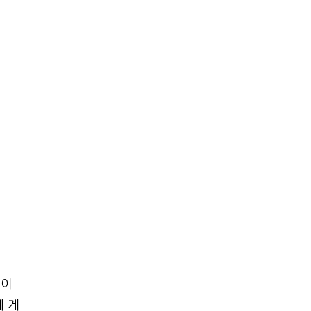
데이
에 게