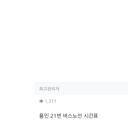
작성자 정보
작성
최고관리자
컨텐츠 정보
조회
1,311
본문
용인 21번 버스노선 시간표