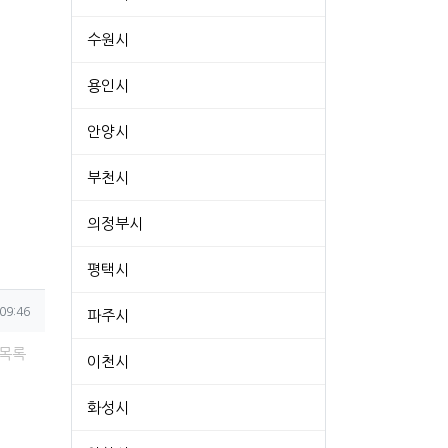
수원시
용인시
안양시
부천시
의정부시
평택시
09:46
파주시
목록
이천시
화성시