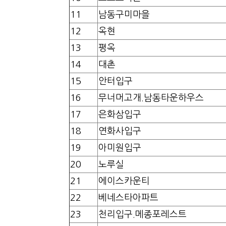
11
남동구미마을
12
옥현
13
평옥
14
대촌
15
안터입구
16
무너머고개.남동타운하우스
17
은화삼입구
18
연화사입구
19
아미원입구
20
노루실
21
에이스카운티
22
베네스타아파트
23
천리입구.메종포레스트