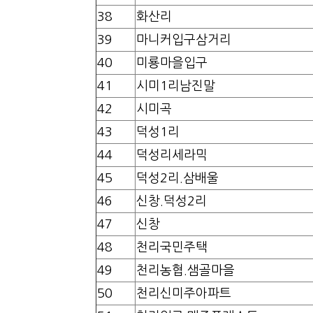
38
화산리
39
마니커입구삼거리
40
미룡마을입구
41
시미1리남진말
42
시미곡
43
덕성1리
44
덕성리세라믹
45
덕성2리.삼배울
46
신창.덕성2리
47
신창
48
천리국민주택
49
천리농협.샘골마을
50
천리신미주아파트