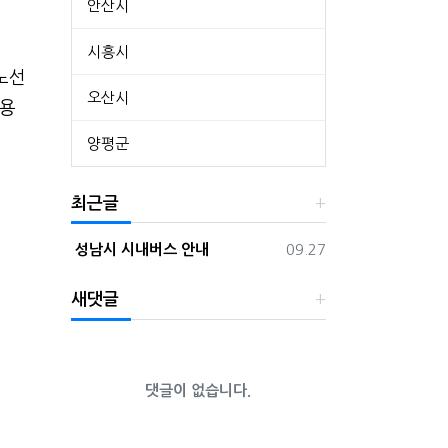
안산시
시흥시
노선
오산시
적용
양평군
최근글
등록일
성남시 시내버스 안내
09.27
새댓글
댓글이 없습니다.