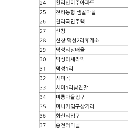
24
천리신미주아파트
25
천리농협.샘골마을
26
천리국민주택
27
신창
28
신창.덕성2리휴게소
29
덕성리삼배울
30
덕성리세라믹
31
덕성1리
32
시미곡
33
시미1리남진말
34
미룡마을입구
35
마니커입구삼거리
36
화산리입구
37
송전터미널