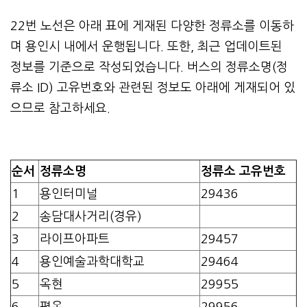
22번 노선은 아래 표에 게재된 다양한 정류소를 이동하
며 용인시 내에서 운행됩니다. 또한, 최근 업데이트된
정보를 기준으로 작성되었습니다. 버스의 정류소명(정
류소 ID) 고유번호와 관련된 정보도 아래에 게재되어 있
으므로 참고하세요.
순서
정류소명
정류소 고유번호
1
용인터미널
29436
2
송담대사거리(경유)
3
라이프아파트
29457
4
용인예술과학대학교
29464
5
옥현
29955
6
평옥
29956