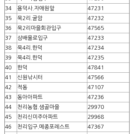
34
용덕사.자애원앞
47231
35
묵2리.굴암
47232
36
묵2리마을회관입구
47565
37
삼배울로입구
47233
38
묵4리.한덕
47234
39
묵4리.한덕
47235
40
한덕
47841
41
신원낚시터
47566
42
적동
47107
43
동아아파트
47236
44
천리농협.샘골마을
29970
45
천리신미주아파트
29968
46
천리입구.메종포레스트
47367