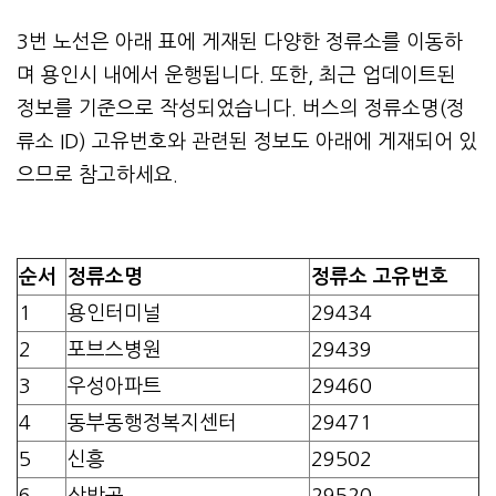
3번 노선은 아래 표에 게재된 다양한 정류소를 이동하
며 용인시 내에서 운행됩니다. 또한, 최근 업데이트된
정보를 기준으로 작성되었습니다. 버스의 정류소명(정
류소 ID) 고유번호와 관련된 정보도 아래에 게재되어 있
으므로 참고하세요.
순서
정류소명
정류소 고유번호
1
용인터미널
29434
2
포브스병원
29439
3
우성아파트
29460
4
동부동행정복지센터
29471
5
신흥
29502
6
삼박곡
29520