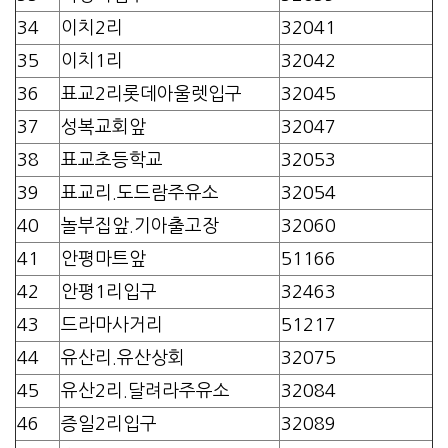
34
이치2리
32041
35
이치1리
32042
36
표교2리롯데아울렛입구
32045
37
성복교회앞
32047
38
표교초등학교
32053
39
표교리.도드람주유소
32054
40
놀부집앞.기아출고장
32060
41
안평마트앞
51166
42
안평1리입구
32463
43
드라마사거리
51217
44
유산리.유산상회
32075
45
유산2리.달려라주유소
32084
46
증일2리입구
32089