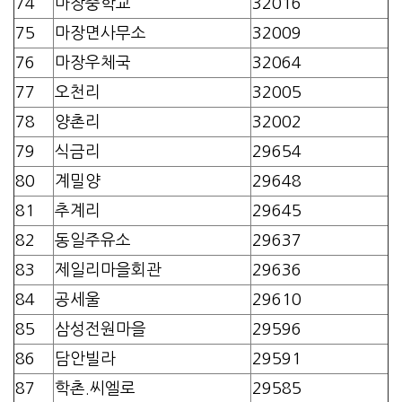
74
마장중학교
32016
75
마장면사무소
32009
76
마장우체국
32064
77
오천리
32005
78
양촌리
32002
79
식금리
29654
80
계밀양
29648
81
추계리
29645
82
동일주유소
29637
83
제일리마을회관
29636
84
공세울
29610
85
삼성전원마을
29596
86
담안빌라
29591
87
학촌.씨엘로
29585