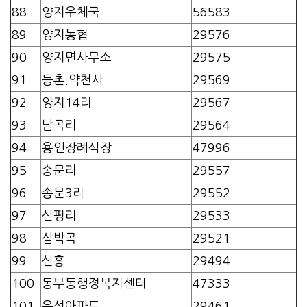
88
양지우체국
56583
89
양지농협
29576
90
양지면사무소
29575
91
등촌.약천사
29569
92
양지14리
29567
93
남곡리
29564
94
용인장례식장
47996
95
송문리
29557
96
송문3리
29552
97
신평리
29533
98
삼박곡
29521
99
신흥
29494
100
동부동행정복지센터
47333
101
우성아파트
29461