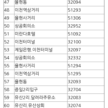
47
율현동
32094
48
이천역삼거리
51293
49
율현사거리
51306
50
상공회의소
32952
51
미란다호텔
51092
52
이천터미널
32100
53
제일은행.이천터미널
32097
54
상공회의소
32332
55
율현사거리
51294
56
이천역삼거리
51295
57
율현동
32093
58
증일2리입구
32704
59
유산2리.달려라주유소
32083
60
유산리.유산상회
32074