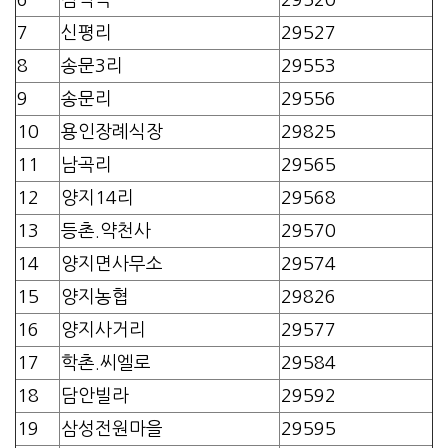
7
신평리
29527
8
송문3리
29553
9
송문리
29556
10
용인장례식장
29825
11
남곡리
29565
12
양지14리
29568
13
등촌.약천사
29570
14
양지면사무소
29574
15
양지농협
29826
16
양지사거리
29577
17
학촌.씨엘로
29584
18
담안빌라
29592
19
삼성전원마을
29595