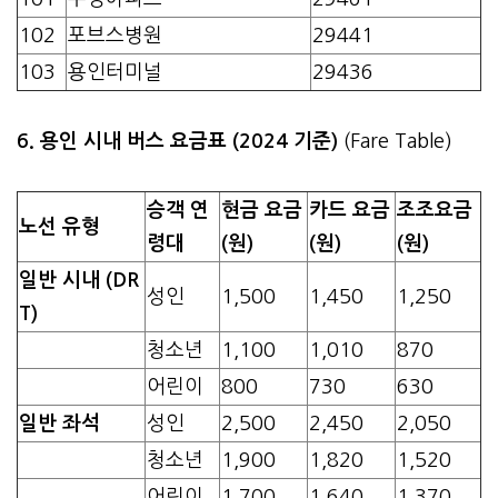
102
포브스병원
29441
103
용인터미널
29436
6. 용인 시내 버스 요금표 (2024 기준)
(Fare Table)
승객 연
현금 요금
카드 요금
조조요금
노선 유형
령대
(원)
(원)
(원)
일반 시내 (DR
성인
1,500
1,450
1,250
T)
청소년
1,100
1,010
870
어린이
800
730
630
일반 좌석
성인
2,500
2,450
2,050
청소년
1,900
1,820
1,520
어린이
1,700
1,640
1,370