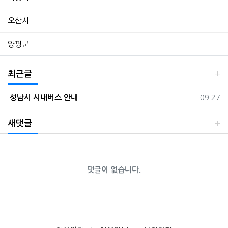
오산시
양평군
최근글
등록일
성남시 시내버스 안내
09.27
새댓글
댓글이 없습니다.