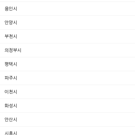
용인시
안양시
부천시
의정부시
평택시
파주시
이천시
화성시
안산시
시흥시