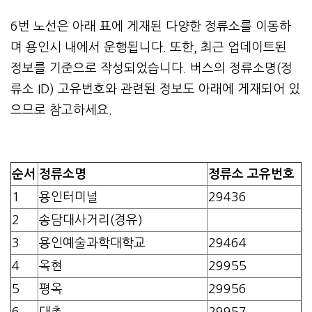
6번 노선은 아래 표에 게재된 다양한 정류소를 이동하
며 용인시 내에서 운행됩니다. 또한, 최근 업데이트된
정보를 기준으로 작성되었습니다. 버스의 정류소명(정
류소 ID) 고유번호와 관련된 정보도 아래에 게재되어 있
으므로 참고하세요.
순서
정류소명
정류소 고유번호
1
용인터미널
29436
2
송담대사거리(경유)
3
용인예술과학대학교
29464
4
옥현
29955
5
평옥
29956
6
대촌
29957