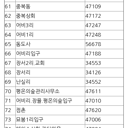
61
중복동
47109
62
중복상회
47172
63
어비3리
47247
64
어비1리
47248
65
동도사
56678
66
어비리입구
47188
67
장서2리.교회
34553
68
장서리
34126
69
난실리
34552
70
평온의숲관리사무소
47611
71
어비리.장율.평온의숲입구
47010
72
점촌
47620
73
묘봉1리입구
47006