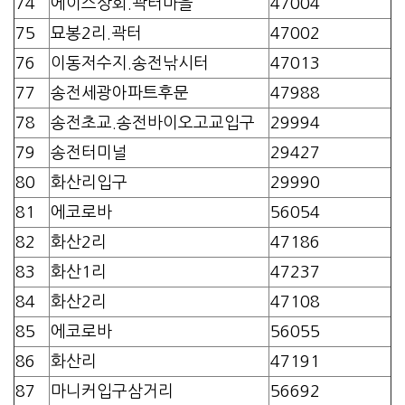
74
에이스상회.곽터마을
47004
75
묘봉2리.곽터
47002
76
이동저수지.송전낚시터
47013
77
송전세광아파트후문
47988
78
송전초교.송전바이오고교입구
29994
79
송전터미널
29427
80
화산리입구
29990
81
에코로바
56054
82
화산2리
47186
83
화산1리
47237
84
화산2리
47108
85
에코로바
56055
86
화산리
47191
87
마니커입구삼거리
56692