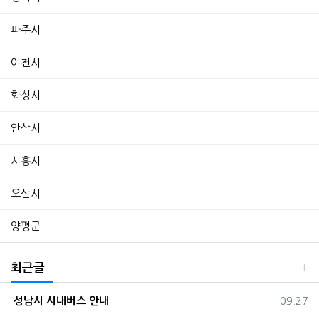
파주시
이천시
화성시
안산시
시흥시
오산시
양평군
최근글
등록일
성남시 시내버스 안내
09.27