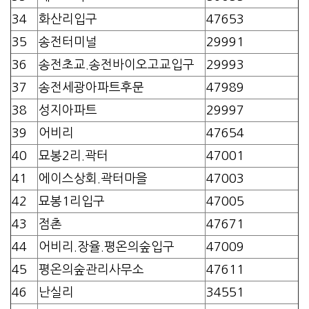
34
화산리입구
47653
35
송전터미널
29991
36
송전초교.송전바이오고교입구
29993
37
송전세광아파트후문
47989
38
성지아파트
29997
39
어비리
47654
40
묘봉2리.곽터
47001
41
에이스상회.곽터마을
47003
42
묘봉1리입구
47005
43
점촌
47671
44
어비리.장율.평온의숲입구
47009
45
평온의숲관리사무소
47611
46
난실리
34551