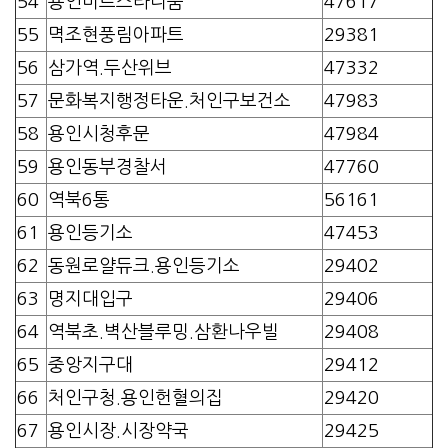
54
용인미르스타디움
47617
55
멱조현풍림아파트
29381
56
삼가역.두산위브
47332
57
문화복지행정타운.처인구보건소
47983
58
용인시청후문
47984
59
용인동부경찰서
47760
60
역북6통
56161
61
용인등기소
47453
62
동원로얄듀크.용인등기소
29402
63
명지대입구
29406
64
역북초.벽산블루밍.삼환나우빌
29408
65
중앙지구대
29412
66
처인구청.용인헌혈의집
29420
67
용인시장.시장약국
29425