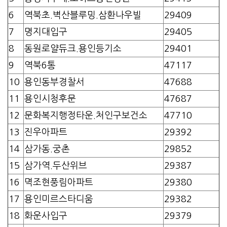
6
역북초.벽산블루밍.삼환나우빌
29409
7
명지대입구
29405
8
동원로얄듀크.용인등기소
29401
9
역북6통
47117
10
용인동부경찰서
47688
11
용인시청후문
47687
12
문화복지행정타운.처인구보건소
47710
13
진우아파트
29392
14
삼가동.궁촌
29852
15
삼가역.두산위브
29387
16
멱조현풍림아파트
29380
17
용인미르스타디움
29382
18
화운사입구
29379