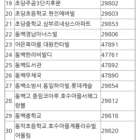
19
초당주공3단지후문
29802
20
초당초등학교.현진에버빌
29803
21
초당중학교.삼부르네상스아파트
29853
22
동백경남아너스빌
29806
23
어은목마을.대원칸타빌
47891
24
동백한라비발디
47761
25
동백도서관
47892
26
동백우체국
47890
27
동백소방서.동일하이빌.롯데캐슬
29854
동백고.풍림코아루.호수마을서해그
28
29812
랑블
29
동백중학교
29818
동막초등학교.호수마을계룡리슈빌.
30
29820
어울림