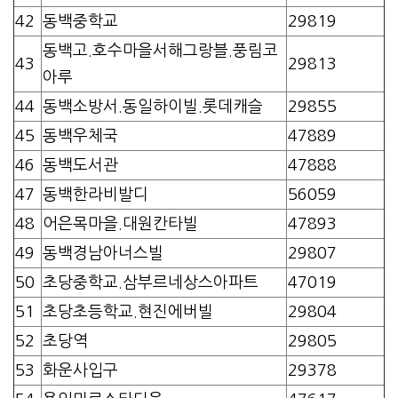
42
동백중학교
29819
동백고.호수마을서해그랑블.풍림코
43
29813
아루
44
동백소방서.동일하이빌.롯데캐슬
29855
45
동백우체국
47889
46
동백도서관
47888
47
동백한라비발디
56059
48
어은목마을.대원칸타빌
47893
49
동백경남아너스빌
29807
50
초당중학교.삼부르네상스아파트
47019
51
초당초등학교.현진에버빌
29804
52
초당역
29805
53
화운사입구
29378