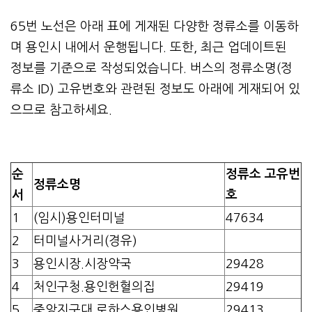
65번 노선은 아래 표에 게재된 다양한 정류소를 이동하
며 용인시 내에서 운행됩니다. 또한, 최근 업데이트된
정보를 기준으로 작성되었습니다. 버스의 정류소명(정
류소 ID) 고유번호와 관련된 정보도 아래에 게재되어 있
으므로 참고하세요.
순
정류소 고유번
정류소명
서
호
1
(임시)용인터미널
47634
2
터미널사거리(경유)
3
용인시장.시장약국
29428
4
처인구청.용인헌혈의집
29419
5
중앙지구대.로하스용인병원
29413