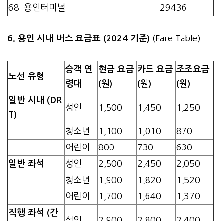
68
용인터미널
29436
6. 용인 시내 버스 요금표 (2024 기준)
(Fare Table)
승객 연
현금 요금
카드 요금
조조요금
노선 유형
령대
(원)
(원)
(원)
일반 시내 (DR
성인
1,500
1,450
1,250
T)
청소년
1,100
1,010
870
어린이
800
730
630
일반 좌석
성인
2,500
2,450
2,050
청소년
1,900
1,820
1,520
어린이
1,700
1,640
1,370
직행 좌석 (간
성인
2,900
2,800
2,400