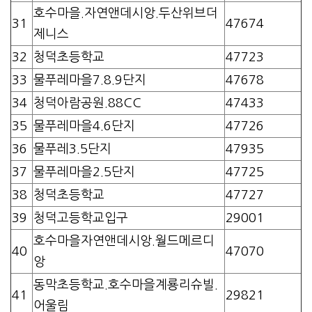
호수마을.자연앤데시앙.두산위브더
31
47674
제니스
32
청덕초등학교
47723
33
물푸레마을7.8.9단지
47678
34
청덕아람공원.88CC
47433
35
물푸레마을4.6단지
47726
36
물푸레3.5단지
47935
37
물푸레마을2.5단지
47725
38
청덕초등학교
47727
39
청덕고등학교입구
29001
호수마을자연앤데시앙.월드메르디
40
47070
앙
동막초등학교.호수마을계룡리슈빌.
41
29821
어울림