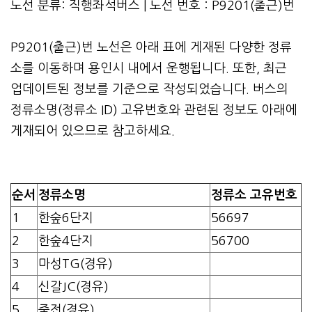
노선 분류: 직행좌석버스 | 노선 번호 : P9201(출근)번
P9201(출근)번 노선은 아래 표에 게재된 다양한 정류
소를 이동하며 용인시 내에서 운행됩니다. 또한, 최근
업데이트된 정보를 기준으로 작성되었습니다. 버스의
정류소명(정류소 ID) 고유번호와 관련된 정보도 아래에
게재되어 있으므로 참고하세요.
순서
정류소명
정류소 고유번호
1
한숲6단지
56697
2
한숲4단지
56700
3
마성TG(경유)
4
신갈JC(경유)
5
죽전(경유)