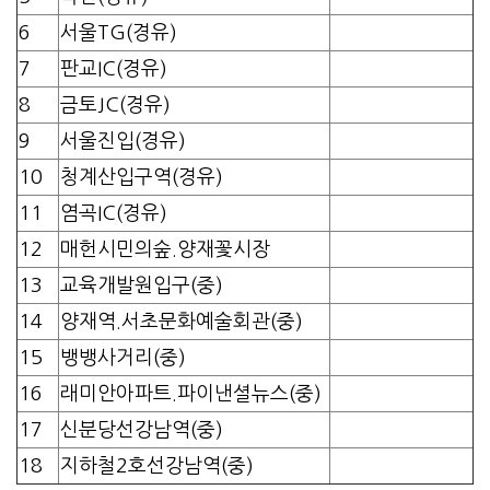
6
서울TG(경유)
7
판교IC(경유)
8
금토JC(경유)
9
서울진입(경유)
10
청계산입구역(경유)
11
염곡IC(경유)
12
매헌시민의숲.양재꽃시장
13
교육개발원입구(중)
14
양재역.서초문화예술회관(중)
15
뱅뱅사거리(중)
16
래미안아파트.파이낸셜뉴스(중)
17
신분당선강남역(중)
18
지하철2호선강남역(중)