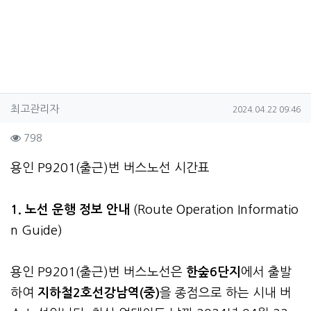
작성자 정보
작성
작성일
최고관리자
2024.04.22 09:46
컨텐츠 정보
조회
798
본문
용인 P9201(출근)번 버스노선 시간표
1. 노선 운행 정보 안내
(Route Operation Informatio
n Guide)
용인 P9201(출근)번 버스노선은
한숲6단지
에서 출발
하여
지하철2호선강남역(중)
을 종점으로 하는 시내 버