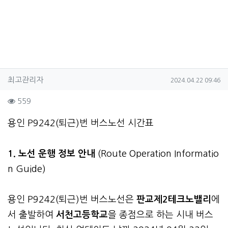
작성자 정보
작성
작성일
최고관리자
2024.04.22 09:46
컨텐츠 정보
조회
559
본문
용인 P9242(퇴근)번 버스노선 시간표
1. 노선 운행 정보 안내
(Route Operation Informatio
n Guide)
용인 P9242(퇴근)번 버스노선은
판교제2테크노밸리
에
서 출발하여
서천고등학교
을 종점으로 하는 시내 버스