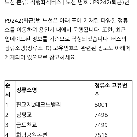
노선 분류: 직행좌석버스 | 노선 번호 : P9242(퇴근)번
P9242(퇴근)번 노선은 아래 표에 게재된 다양한 정류
소를 이동하며 용인시 내에서 운행됩니다. 또한, 최근
업데이트된 정보를 기준으로 작성되었습니다. 버스의
정류소명(정류소 ID) 고유번호와 관련된 정보도 아래에
게재되어 있으므로 참고하세요.
순
정류소 고유번
정류소명
서
호
1
판교제2테크노밸리
5001
2
삼평교
7498
3
금토천교
7499
4
화랑공원동편
7516