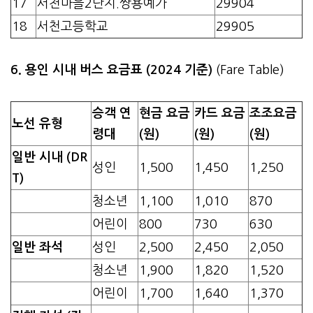
17
서천마을2단지.쌍용예가
29904
18
서천고등학교
29905
6. 용인 시내 버스 요금표 (2024 기준)
(Fare Table)
승객 연
현금 요금
카드 요금
조조요금
노선 유형
령대
(원)
(원)
(원)
일반 시내 (DR
성인
1,500
1,450
1,250
T)
청소년
1,100
1,010
870
어린이
800
730
630
일반 좌석
성인
2,500
2,450
2,050
청소년
1,900
1,820
1,520
어린이
1,700
1,640
1,370