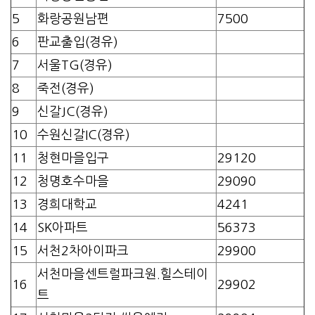
5
화랑공원남편
7500
6
판교출입(경유)
7
서울TG(경유)
8
죽전(경유)
9
신갈JC(경유)
10
수원신갈IC(경유)
11
청현마을입구
29120
12
청명호수마을
29090
13
경희대학교
4241
14
SK아파트
56373
15
서천2차아이파크
29900
서천마을센트럴파크원.힐스테이
16
29902
트