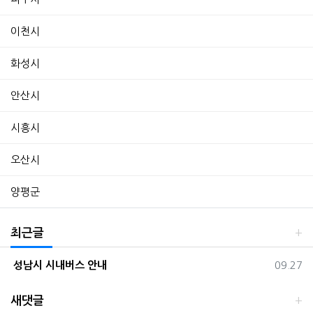
이천시
화성시
안산시
시흥시
오산시
양평군
최근글
등록일
성남시 시내버스 안내
09.27
새댓글