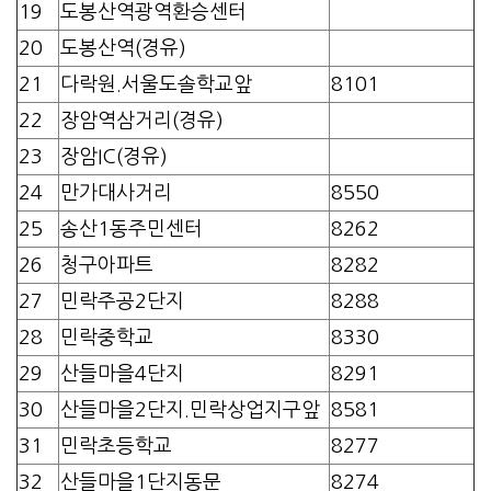
19
도봉산역광역환승센터
20
도봉산역(경유)
21
다락원.서울도솔학교앞
8101
22
장암역삼거리(경유)
23
장암IC(경유)
24
만가대사거리
8550
25
송산1동주민센터
8262
26
청구아파트
8282
27
민락주공2단지
8288
28
민락중학교
8330
29
산들마을4단지
8291
30
산들마을2단지.민락상업지구앞
8581
31
민락초등학교
8277
32
산들마을1단지동문
8274