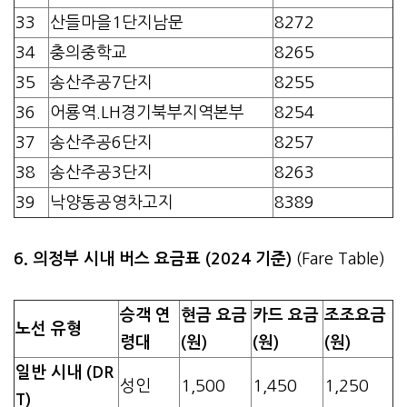
33
산들마을1단지남문
8272
34
충의중학교
8265
35
송산주공7단지
8255
36
어룡역.LH경기북부지역본부
8254
37
송산주공6단지
8257
38
송산주공3단지
8263
39
낙양동공영차고지
8389
6. 의정부 시내 버스 요금표 (2024 기준)
(Fare Table)
승객 연
현금 요금
카드 요금
조조요금
노선 유형
령대
(원)
(원)
(원)
일반 시내 (DR
성인
1,500
1,450
1,250
T)