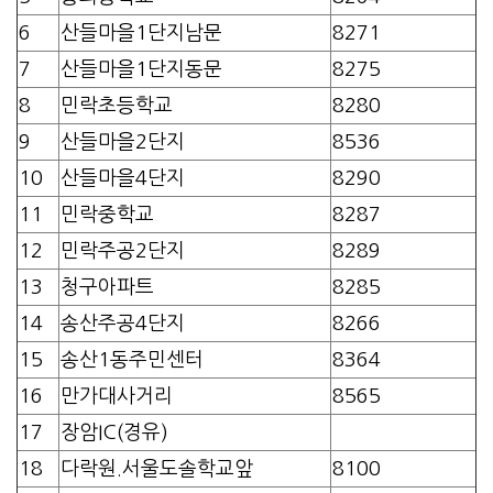
6
산들마을1단지남문
8271
7
산들마을1단지동문
8275
8
민락초등학교
8280
9
산들마을2단지
8536
10
산들마을4단지
8290
11
민락중학교
8287
12
민락주공2단지
8289
13
청구아파트
8285
14
송산주공4단지
8266
15
송산1동주민센터
8364
16
만가대사거리
8565
17
장암IC(경유)
18
다락원.서울도솔학교앞
8100