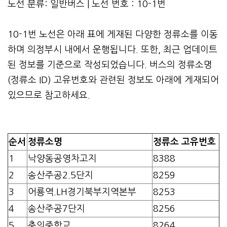
노선 분류: 일반버스 | 노선 번호 : 10-1번
10-1번 노선은 아래 표에 게재된 다양한 정류소를 이동
하며 의정부시 내에서 운행됩니다. 또한, 최근 업데이트
된 정보를 기준으로 작성되었습니다. 버스의 정류소명
(정류소 ID) 고유번호와 관련된 정보도 아래에 게재되어
있으므로 참고하세요.
순서
정류소명
정류소 고유번호
1
낙양동공영차고지
8388
2
송산주공2.5단지
8259
3
어룡역.LH경기북부지역본부
8253
4
송산주공7단지
8256
5
충의중학교
8264