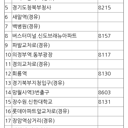
5
경기도청북부청사
8215
6
새말역(경유)
7
백병원(경유)
8
버스터미널.신도브래뉴아파트
8157
9
파발교차로(경유)
10
의정부역.동부광장
8117
11
경의교차로(경유)
12
회룡역
8130
13
경기북부지청입구(경유)
14
망월사역3번출구
8603
15
장수원.신한대학교
8131
16
롯데아파트앞교차로(경유)
17
장암역삼거리(경유)