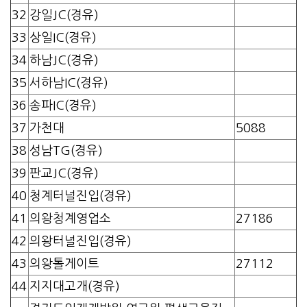
32
강일JC(경유)
33
상일IC(경유)
34
하남JC(경유)
35
서하남IC(경유)
36
송파IC(경유)
37
가천대
5088
38
성남TG(경유)
39
판교JC(경유)
40
청계터널진입(경유)
41
의왕청계영업소
27186
42
의왕터널진입(경유)
43
의왕톨게이트
27112
44
지지대고개(경유)