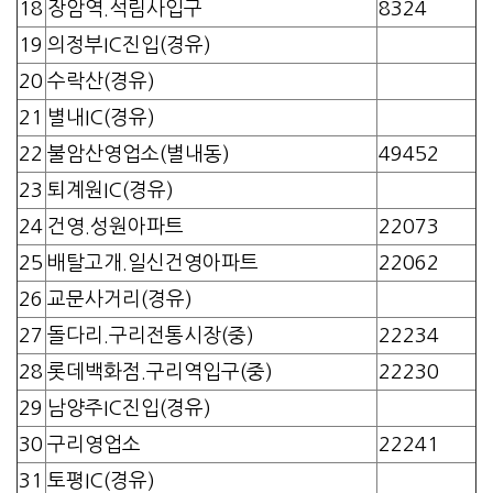
18
장암역.석림사입구
8324
19
의정부IC진입(경유)
20
수락산(경유)
21
별내IC(경유)
22
불암산영업소(별내동)
49452
23
퇴계원IC(경유)
24
건영.성원아파트
22073
25
배탈고개.일신건영아파트
22062
26
교문사거리(경유)
27
돌다리.구리전통시장(중)
22234
28
롯데백화점.구리역입구(중)
22230
29
남양주IC진입(경유)
30
구리영업소
22241
31
토평IC(경유)