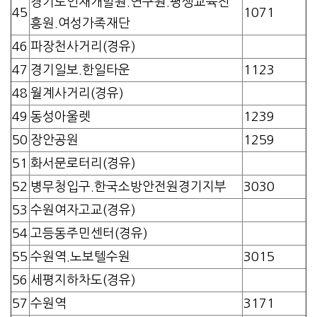
경기도인재개발원.연구원.평생교육진
45
1071
흥원.여성가족재단
46
파장천사거리(경유)
47
경기일보.한일타운
1123
48
월계사거리(경유)
49
동성아울렛
1239
50
장안공원
1259
51
화서문로터리(경유)
52
병무청입구.한국소방안전원경기지부
3030
53
수원여자고교(경유)
54
고등동주민센터(경유)
55
수원역.노보텔수원
3015
56
세평지하차도(경유)
57
수원역
3171