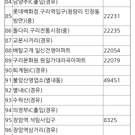
84
남양주IC출입(경유)
롯데백화점.구리역입구(청량리.인창동
85
22231
방면)(중)
86
돌다리.구리전통시장(중)
22235
87
교문사거리(경유)
88
배탈고개.일신건영아파트
22054
89
구리문화원.원일가대라곡아파트
22079
90
퇴계원IC(경유)
91
불암산영업소(별내동)
49451
92
별내IC(경유)
93
수락산(경유)
94
의정부IC출입(경유)
95
장암역.석림사입구
8325
96
장암역삼거리(경유)