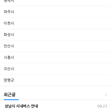
평택시
파주시
이천시
화성시
안산시
시흥시
오산시
양평군
최근글
등록일
성남시 시내버스 안내
09.27