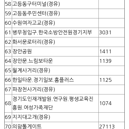
58
고등동구터미널(경유)
59
고등동주민센터(경유)
60
수원여자고교(경유)
61
병무청입구.한국소방안전원경기지부
3031
62
화서문로터리(경유)
63
장안공원
1411
64
장안문.느림보타운
1139
65
월계사거리(경유)
66
한일타운.경기일보.홈플러스
1125
67
파장천사거리(경유)
경기도인재개발원.연구원.평생교육진
68
1074
흥원.여성가족재단
69
지지대고개(경유)
70
의왕톨게이트
27113