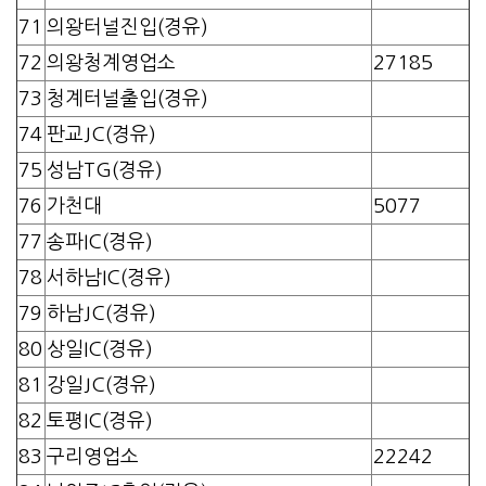
71
의왕터널진입(경유)
72
의왕청계영업소
27185
73
청계터널출입(경유)
74
판교JC(경유)
75
성남TG(경유)
76
가천대
5077
77
송파IC(경유)
78
서하남IC(경유)
79
하남JC(경유)
80
상일IC(경유)
81
강일JC(경유)
82
토평IC(경유)
83
구리영업소
22242