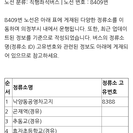
노선 분류: 직행좌석버스 | 노선 번호 : 8409번
8409번 노선은 아래 표에 게재된 다양한 정류소를 이
동하며 의정부시 내에서 운행됩니다. 또한, 최근 업데이
트된 정보를 기준으로 작성되었습니다. 버스의 정류소
명(정류소 ID) 고유번호와 관련된 정보도 아래에 게재되
어 있으므로 참고하세요.
순
정류소 고
정류소명
서
유번호
1
낙양동공영차고지
8388
2
곤재역(경유)
3
추동교(경유)
4
효자초등학교(경유)