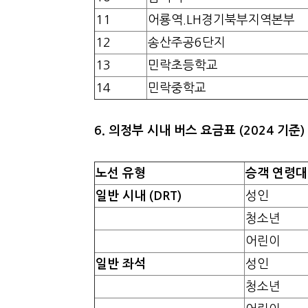
11
어룡역.LH경기북부지역본부
12
송산주공6단지
13
민락초등학교
14
민락중학교
6. 의정부 시내 버스 요금표 (2024 기준)
노선 유형
승객 연령대
일반 시내 (DRT)
성인
청소년
어린이
일반 좌석
성인
청소년