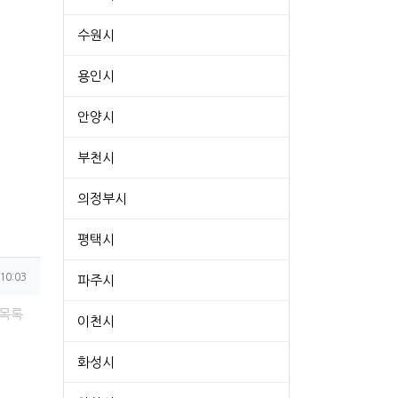
수원시
용인시
안양시
부천시
의정부시
평택시
10:03
파주시
목록
이천시
화성시