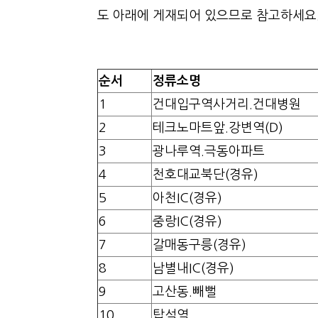
도 아래에 게재되어 있으므로 참고하세요
순서
정류소명
1
건대입구역사거리.건대병원
2
테크노마트앞.강변역(D)
3
광나루역.극동아파트
4
천호대교북단(경유)
5
아천IC(경유)
6
중랑IC(경유)
7
갈매동구릉(경유)
8
남별내IC(경유)
9
고산동.빼뻘
10
탑석역