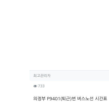
작성자 정보
작성
최고관리자
컨텐츠 정보
조회
733
본문
의정부 P9401(퇴근)번 버스노선 시간표