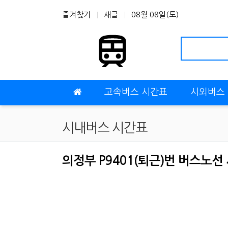
상단 네비
즐겨찾기
새글
08월 08일(토)
메인 메뉴
고속버스 시간표
시외버스
시내버스 시간표
의정부 P9401(퇴근)번 버스노선