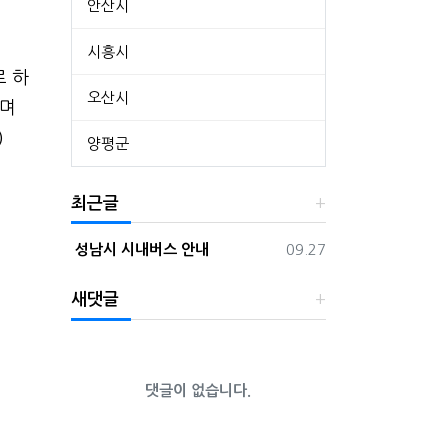
안산시
시흥시
로 하
오산시
되며
)
양평군
최근글
등록일
성남시 시내버스 안내
09.27
새댓글
댓글이 없습니다.