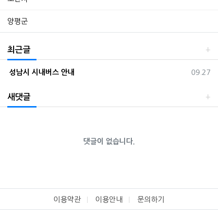
양평군
최근글
등록일
성남시 시내버스 안내
09.27
새댓글
댓글이 없습니다.
이용약관
이용안내
문의하기