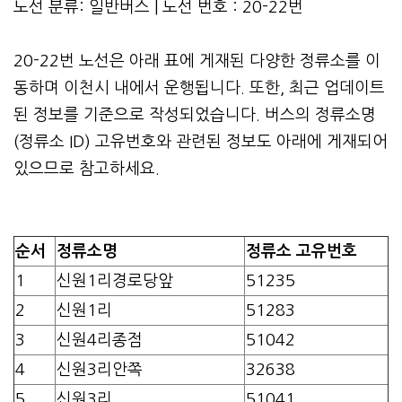
노선 분류: 일반버스 | 노선 번호 : 20-22번
20-22번 노선은 아래 표에 게재된 다양한 정류소를 이
동하며 이천시 내에서 운행됩니다. 또한, 최근 업데이트
된 정보를 기준으로 작성되었습니다. 버스의 정류소명
(정류소 ID) 고유번호와 관련된 정보도 아래에 게재되어
있으므로 참고하세요.
순서
정류소명
정류소 고유번호
1
신원1리경로당앞
51235
2
신원1리
51283
3
신원4리종점
51042
4
신원3리안쪽
32638
5
신원3리
51041