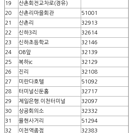
19
산촌회전교차로(경유)
20
산촌리마을회관
51001
21
산촌리
32913
22
신하3리
32614
23
신하초등학교
32146
24
OB앞
32139
25
복하ic
32129
26
진리
32108
27
미란다호텔
51092
28
터미널신둔홈
32717
29
제일은행.이천터미널
32097
30
상공회의소
32332
31
율현사거리
51294
32
이천역종점
32383