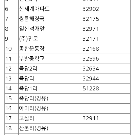
6
신세계아파트
32902
7
쌍룡해장국
32175
8
일신석재앞
32971
9
(주)진로
32171
10
종합운동장
32168
11
부발중학교
32596
12
죽당2리
32634
13
죽당리
32944
14
죽당1리
51228
15
죽당리(경유)
16
아미리(경유)
17
고실리
32911
18
산촌리(경유)