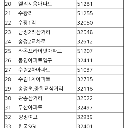
20
엘리시움아파트
51281
21
수광리
51255
22
수광1리
32050
23
남정2리삼거리
32548
24
송정2교차로
32612
25
라온프라이빗아파트
51207
26
동양아파트입구
32411
27
수림2차아파트
51037
28
수림1차아파트
32735
29
송정초.중학교삼거리
32118
30
관송삼거리
32522
31
두산아파트
32497
32
양정여고
32939
33
한국SGI
32401