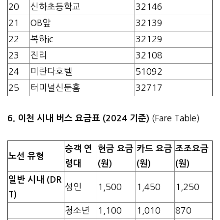
20
신하초등학교
32146
21
OB앞
32139
22
복하ic
32129
23
진리
32108
24
미란다호텔
51092
25
터미널신둔홈
32717
6. 이천 시내 버스 요금표 (2024 기준)
(Fare Table)
승객 연
현금 요금
카드 요금
조조요금
노선 유형
령대
(원)
(원)
(원)
일반 시내 (DR
성인
1,500
1,450
1,250
T)
청소년
1,100
1,010
870