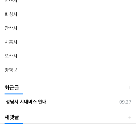
이천시
화성시
안산시
시흥시
오산시
양평군
최근글
등록일
성남시 시내버스 안내
09.27
새댓글