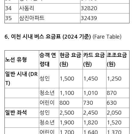
34
사동리
32820
35
삼진아파트
32439
6. 이천 시내 버스 요금표 (2024 기준)
(Fare Table)
승객 연
현금 요금
카드 요금
조조요금
노선 유형
령대
(원)
(원)
(원)
일반 시내 (DR
성인
1,500
1,450
1,250
T)
청소년
1,100
1,010
870
어린이
800
730
630
일반 좌석
성인
2,500
2,450
2,050
청소년
1,900
1,820
1,520
어린이
1,700
1,640
1,370