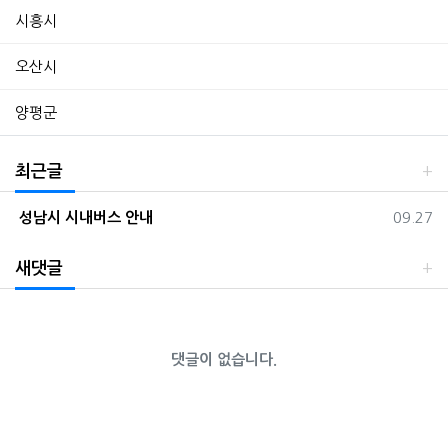
시흥시
오산시
양평군
최근글
등록일
성남시 시내버스 안내
09.27
새댓글
댓글이 없습니다.