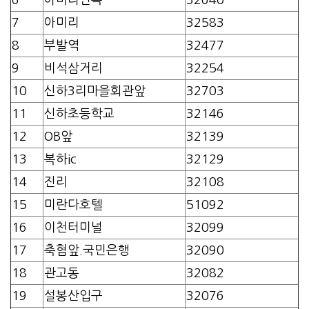
7
아미리
32583
8
부발역
32477
9
비석삼거리
32254
10
신하3리마을회관앞
32703
11
신하초등학교
32146
12
OB앞
32139
13
복하ic
32129
14
진리
32108
15
미란다호텔
51092
16
이천터미널
32099
17
축협앞.국민은행
32090
18
관고동
32082
19
설봉산입구
32076