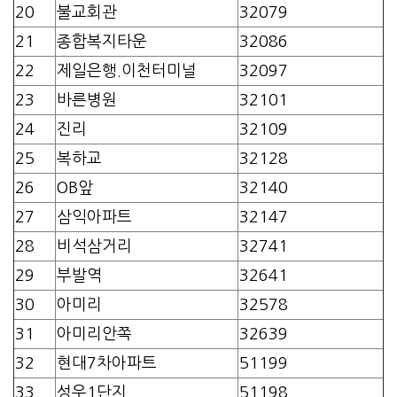
20
불교회관
32079
21
종합복지타운
32086
22
제일은행.이천터미널
32097
23
바른병원
32101
24
진리
32109
25
복하교
32128
26
OB앞
32140
27
삼익아파트
32147
28
비석삼거리
32741
29
부발역
32641
30
아미리
32578
31
아미리안쪽
32639
32
현대7차아파트
51199
33
성우1단지
51198