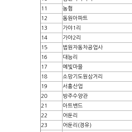
11
농협
12
동원아파트
13
가야1리
14
가야2리
15
법원자동차공업사
16
대능리
17
예빛마을
18
소망기도원삼거리
19
서흥산업
20
방주수양관
21
아트밴드
22
어둔리
23
어둔리(경유)