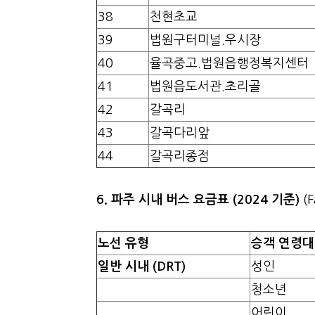
38
천현초교
39
법원구터미널.우시장
40
율곡중고.법원읍행정복지센터
41
법원읍도서관.초리골
42
갈곡리
43
갈곡다리앞
44
갈곡리종점
6. 파주 시내 버스 요금표 (2024 기준)
(F
노선 유형
승객 연령대
일반 시내 (DRT)
성인
청소년
어린이