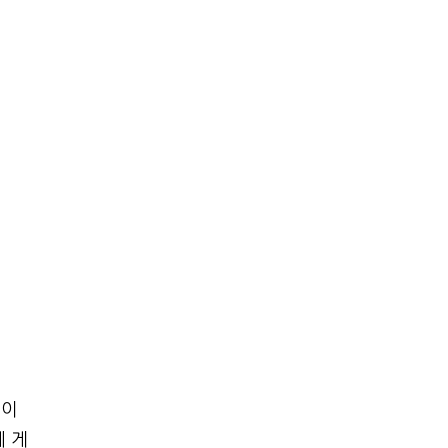
데이
에 게