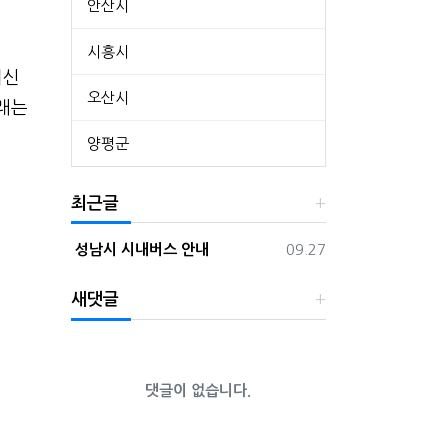
안산시
시흥시
최신
오산시
아래는
양평군
최근글
등록일
성남시 시내버스 안내
09.27
새댓글
댓글이 없습니다.