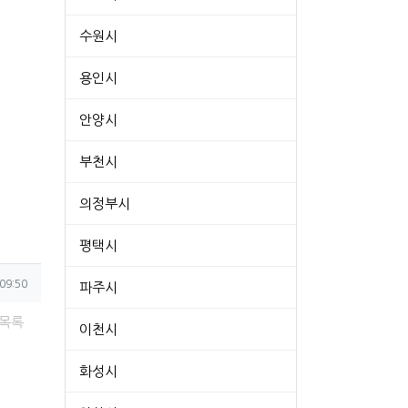
수원시
용인시
안양시
부천시
의정부시
평택시
09:50
파주시
목록
이천시
화성시