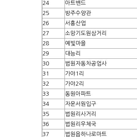
24
아트밴드
25
방주수양관
26
서흥산업
27
소망기도원삼거리
28
예빛마을
29
대능리
30
법원자동차공업사
31
가야1리
32
가야2리
33
동원아파트
34
자운서원입구
35
법원리사거리
36
법원리우체국
37
법원읍하나로마트