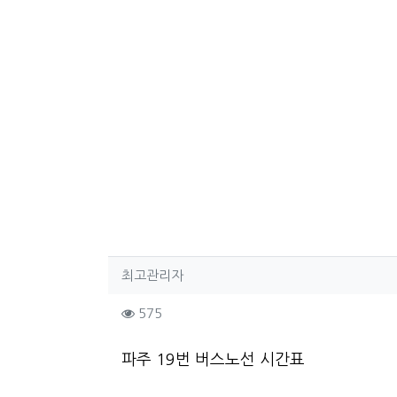
작성자 정보
작성
최고관리자
컨텐츠 정보
조회
575
본문
파주 19번 버스노선 시간표