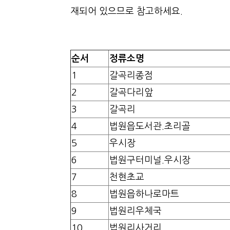
재되어 있으므로 참고하세요.
순서
정류소명
1
갈곡리종점
2
갈곡다리앞
3
갈곡리
4
법원읍도서관.초리골
5
우시장
6
법원구터미널.우시장
7
천현초교
8
법원읍하나로마트
9
법원리우체국
10
법원리사거리