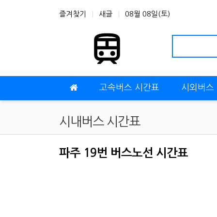
상단 네비
즐겨찾기
새글
08월 08일(토)
메인 메뉴
고속버스 시간표
시외버스
시내버스 시간표
파주 19번 버스노선 시간표