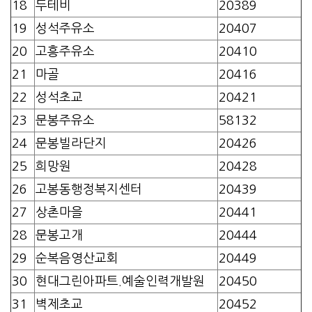
18
두테비
20389
19
성석주유소
20407
20
고흥주유소
20410
21
마골
20416
22
성석초교
20421
23
문봉주유소
58132
24
문봉빌라단지
20426
25
희망원
20428
26
고봉동행정복지센터
20439
27
상촌마을
20441
28
문봉고개
20444
29
순복음영산교회
20449
30
현대그린아파트.예술인력개발원
20450
31
벽제초교
20452