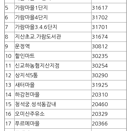
5
가람마을1단지
31617
6
가람마을4단지
31702
7
가람마을3.4.6단지
31701
8
지산초교.가람도서관
31674
9
운정역
30812
10
할인마트
30235
11
신교하농협지산지점
30254
12
상지석5통
30290
13
새터마을
31925
14
하감천마을
20310
15
청석궁.성석동감내
20460
16
오미산주유소
20329
17
푸르메마을
20366