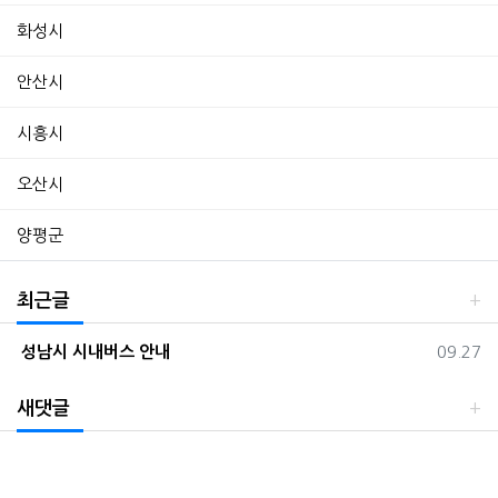
화성시
안산시
시흥시
오산시
양평군
최근글
등록일
성남시 시내버스 안내
09.27
새댓글