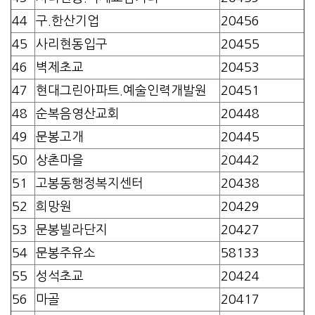
44
구.한산기업
20456
45
사리현동입구
20455
46
벽제초교
20453
47
현대그린아파트.예술인력개발원
20451
48
순복음영산교회
20448
49
문봉고개
20445
50
상촌마을
20442
51
고봉동행정복지센터
20438
52
희망원
20429
53
문봉빌라단지
20427
54
문봉주유소
58133
55
성석초교
20424
56
마골
20417