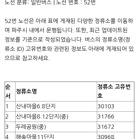
노선 분류: 일반버스 | 노선 번호 : 52번
52번 노선은 아래 표에 게재된 다양한 정류소를 이동하
며 파주시 내에서 운행됩니다. 또한, 최근 업데이트된
정보를 기준으로 작성되었습니다. 버스의 정류소명(정
류소 ID) 고유번호와 관련된 정보도 아래에 게재되어 있
으므로 참고하세요.
순
정류소 고유번
정류소명
서
호
1
산내마을6.8단지
30103
2
산내마을8.12단지(중)
31766
3
두레공원(중)
31672
4
해솔마을11단지
30968