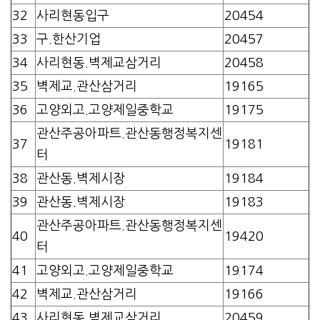
32
사리현동입구
20454
33
구.한산기업
20457
34
사리현동.벽제교삼거리
20458
35
벽제교.관산삼거리
19165
36
고양외고.고양제일중학교
19175
관산주공아파트.관산동행정복지센
37
19181
터
38
관산동.벽제시장
19184
39
관산동.벽제시장
19183
관산주공아파트.관산동행정복지센
40
19420
터
41
고양외고.고양제일중학교
19174
42
벽제교.관산삼거리
19166
43
사리현동.벽제교삼거리
20459