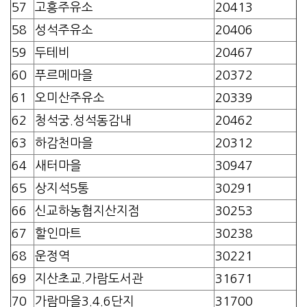
57
고흥주유소
20413
58
성석주유소
20406
59
두테비
20467
60
푸르메마을
20372
61
오미산주유소
20339
62
청석궁.성석동감내
20462
63
하감천마을
20312
64
새터마을
30947
65
상지석5통
30291
66
신교하농협지산지점
30253
67
할인마트
30238
68
운정역
30221
69
지산초교.가람도서관
31671
70
가람마을3.4.6단지
31700