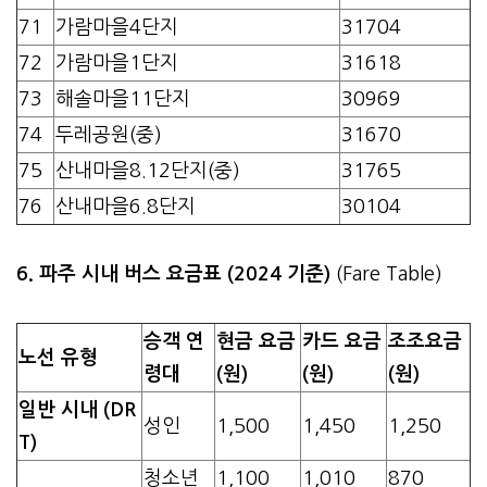
71
가람마을4단지
31704
72
가람마을1단지
31618
73
해솔마을11단지
30969
74
두레공원(중)
31670
75
산내마을8.12단지(중)
31765
76
산내마을6.8단지
30104
6. 파주 시내 버스 요금표 (2024 기준)
(Fare Table)
승객 연
현금 요금
카드 요금
조조요금
노선 유형
령대
(원)
(원)
(원)
일반 시내 (DR
성인
1,500
1,450
1,250
T)
청소년
1,100
1,010
870