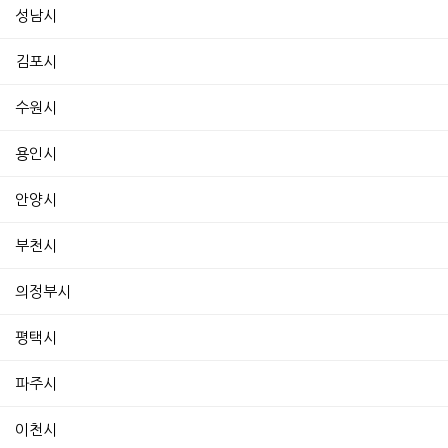
성남시
김포시
수원시
용인시
안양시
부천시
의정부시
평택시
파주시
이천시