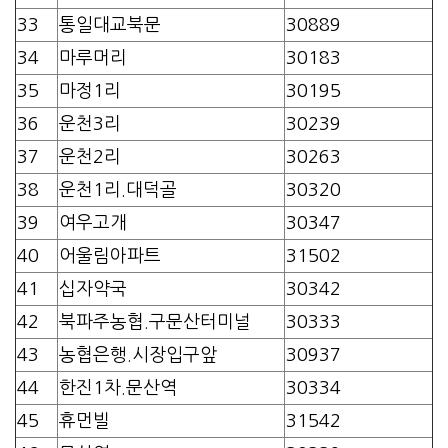
33
통일대교북문
30889
34
마루머리
30183
35
마정1리
30195
36
운천3리
30239
37
운천2리
30263
38
운천1리.대덕골
30320
39
여우고개
30347
40
어울림아파트
31502
41
십자약국
30342
42
북파주농협.구문산터미널
30333
43
농협은행.시장입구앞
30937
44
한진1차.문산역
30334
45
휴먼빌
31542