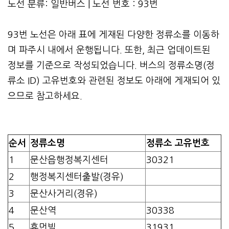
노선 분류: 일반버스 | 노선 번호 : 93번
93번 노선은 아래 표에 게재된 다양한 정류소를 이동하
며 파주시 내에서 운행됩니다. 또한, 최근 업데이트된
정보를 기준으로 작성되었습니다. 버스의 정류소명(정
류소 ID) 고유번호와 관련된 정보도 아래에 게재되어 있
으므로 참고하세요.
순서
정류소명
정류소 고유번호
1
문산읍행정복지센터
30321
2
행정복지센터출발(경유)
3
문산사거리(경유)
4
문산역
30338
5
휴먼빌
31931