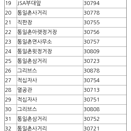
19
JSA부대앞
30794
20
통일촌사거리
30778
21
직판장
30755
22
통일촌아랫정거장
30756
23
통일촌면사무소
30757
24
통일촌윗정거장
30809
25
통일촌삼거리
30723
26
그리브스
30878
27
적십자사
30754
28
멸공관
30713
29
적십자사
30751
30
그리브스
30808
31
통일촌삼거리
30752
32
통일촌사거리
30721