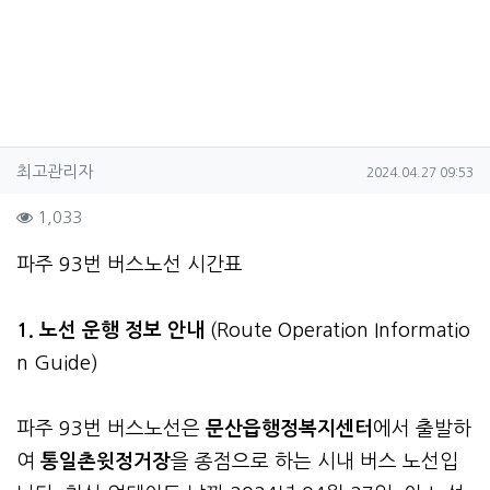
작성자 정보
작성
작성일
최고관리자
2024.04.27 09:53
컨텐츠 정보
조회
1,033
본문
파주 93번 버스노선 시간표
1. 노선 운행 정보 안내
(Route Operation Informatio
n Guide)
파주 93번 버스노선은
문산읍행정복지센터
에서 출발하
여
통일촌윗정거장
을 종점으로 하는 시내 버스 노선입