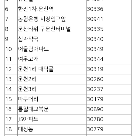
6
한진1차.문산역
30336
7
농협은행.시장입구앞
30941
8
문산타워.구문산터미널
30335
9
십자약국
30340
10
어울림아파트
30349
11
여우고개
30344
12
운천1리.대덕골
30319
13
운천2리
30260
14
운천3리
30237
15
마루머리
30179
16
통일대교북문
30890
17
JS아파트
30780
18
대성동
30779