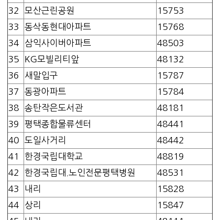
32
모산근린공원
15753
33
동삭동현대아파트
15768
34
삼익사이버아파트
48503
35
KG모빌리티앞
48132
36
새말입구
15787
37
동광아파트
15784
38
송탄작은도서관
48181
39
평택종합물류센터
48441
40
도일사거리
48442
41
한경국립대학교
48819
42
한경국립대.노인전문평택병원
48531
43
내리
15828
44
상리
15847