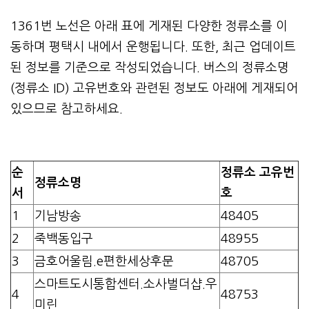
1361번 노선은 아래 표에 게재된 다양한 정류소를 이
동하며 평택시 내에서 운행됩니다. 또한, 최근 업데이트
된 정보를 기준으로 작성되었습니다. 버스의 정류소명
(정류소 ID) 고유번호와 관련된 정보도 아래에 게재되어
있으므로 참고하세요.
순
정류소 고유번
정류소명
서
호
1
기남방송
48405
2
죽백동입구
48955
3
금호어울림.e편한세상후문
48705
스마트도시통합센터.소사벌더샵.우
4
48753
미린