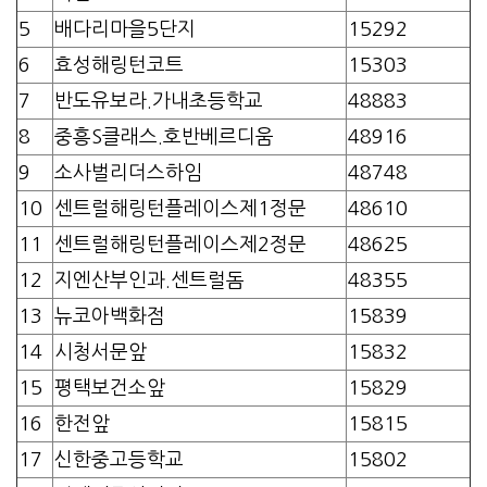
5
배다리마을5단지
15292
6
효성해링턴코트
15303
7
반도유보라.가내초등학교
48883
8
중흥S클래스.호반베르디움
48916
9
소사벌리더스하임
48748
10
센트럴해링턴플레이스제1정문
48610
11
센트럴해링턴플레이스제2정문
48625
12
지엔산부인과.센트럴돔
48355
13
뉴코아백화점
15839
14
시청서문앞
15832
15
평택보건소앞
15829
16
한전앞
15815
17
신한중고등학교
15802