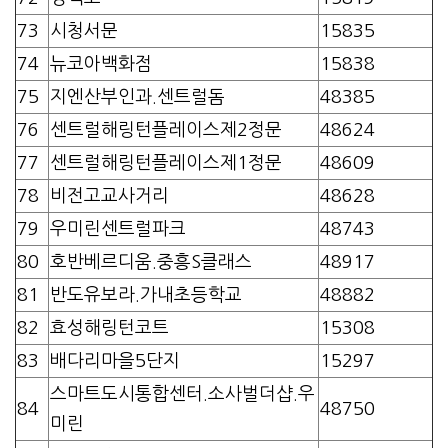
73
시청서문
15835
74
뉴코아백화점
15838
75
지엔산부인과.센트럴돔
48385
76
센트럴해링턴플레이스제2정문
48624
77
센트럴해링턴플레이스제1정문
48609
78
비전고교사거리
48628
79
우미린센트럴파크
48743
80
호반베르디움.중흥S클래스
48917
81
반도유보라.가내초등학교
48882
82
효성해링턴코트
15308
83
배다리마을5단지
15297
스마트도시통합센터.소사벌더샵.우
84
48750
미린