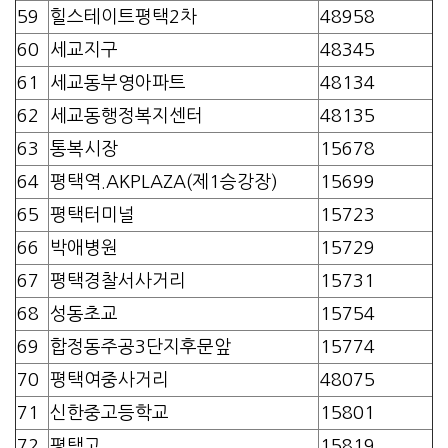
59
힐스테이트평택2차
48958
60
세교지구
48345
61
세교동부영아파트
48134
62
세교동행정복지센터
48135
63
통복시장
15678
64
평택역.AKPLAZA(제1승강장)
15699
65
평택터미널
15723
66
박애병원
15729
67
평택경찰서사거리
15731
68
성동초교
15754
69
합정동주공3단지후문앞
15774
70
평택여중사거리
48075
71
신한중고등학교
15801
72
평택고
15819