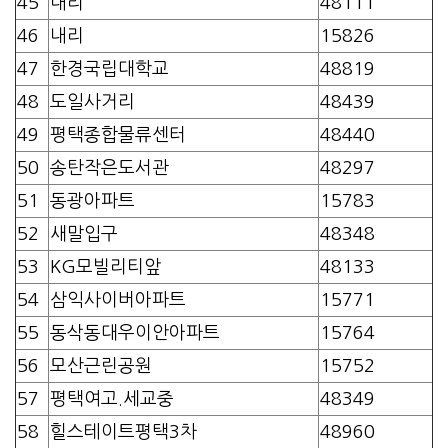
45
내리
48111
46
내리
15826
47
한경국립대학교
48819
48
도일사거리
48439
49
평택종합물류센터
48440
50
송탄작은도서관
48297
51
동광아파트
15783
52
새말입구
48348
53
KG모빌리티앞
48133
54
삼익사이버아파트
15771
55
동삭동대우이안아파트
15764
56
모산근린공원
15752
57
평택여고.세교중
48349
58
힐스테이트평택3차
48960