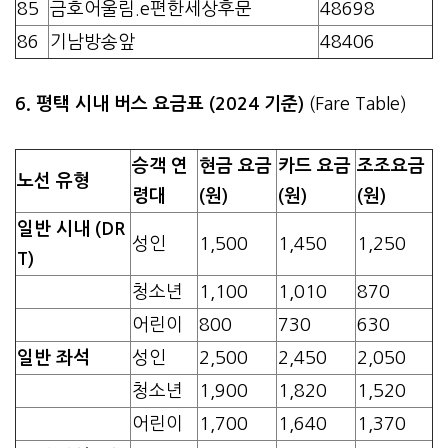
85
금호어울림.e편한세상후문
48698
86
기남방송앞
48406
6. 평택 시내 버스 요금표 (2024 기준)
(Fare Table)
승객 연
현금 요금
카드 요금
조조요금
노선 유형
령대
(원)
(원)
(원)
일반 시내 (DR
성인
1,500
1,450
1,250
T)
청소년
1,100
1,010
870
어린이
800
730
630
일반 좌석
성인
2,500
2,450
2,050
청소년
1,900
1,820
1,520
어린이
1,700
1,640
1,370