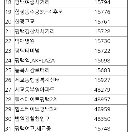
18
평택여중사거리
15794
19
합정동주공3단지후문
15776
20
한광고교
15761
21
평택경찰서사거리
15728
22
박애병원
15730
23
평택터미널
15722
24
평택역.AKPLAZA
15698
25
통복시장로터리
15683
26
세교동행정복지센터
15927
27
세교동부영아파트
48279
28
힐스테이트평택2차
48957
29
힐스테이트평택3차
48959
30
법원검찰청입구
48350
31
평택여고.세교중
15748