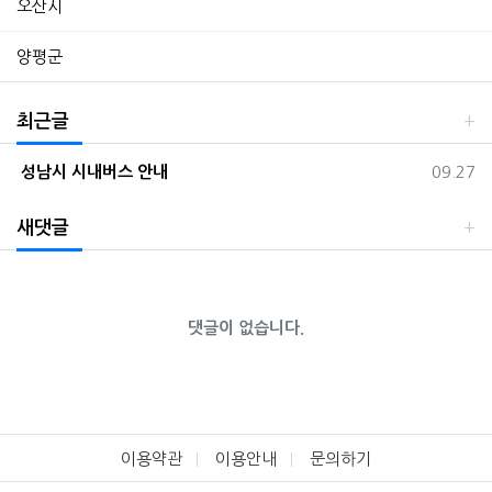
오산시
양평군
최근글
등록일
성남시 시내버스 안내
09.27
새댓글
댓글이 없습니다.
이용약관
이용안내
문의하기