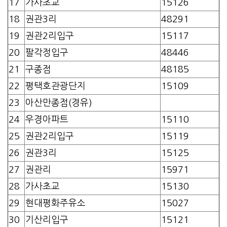
17
가사초교
15126
18
권관3리
48291
19
권관2리입구
15117
20
팔각정입구
48446
21
구종점
48185
22
평택호관광단지
15109
23
아산만종점(경유)
24
우경아파트
15110
25
권관2리입구
15119
26
권관3리
15125
27
권관리
15971
28
가사초교
15130
29
현대평화주유소
15027
30
기산리입구
15121