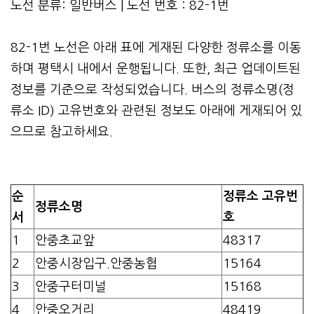
노선 분류: 일반버스 | 노선 번호 : 82-1번
82-1번 노선은 아래 표에 게재된 다양한 정류소를 이동
하며 평택시 내에서 운행됩니다. 또한, 최근 업데이트된
정보를 기준으로 작성되었습니다. 버스의 정류소명(정
류소 ID) 고유번호와 관련된 정보도 아래에 게재되어 있
으므로 참고하세요.
순
정류소 고유번
정류소명
서
호
1
안중초교앞
48317
2
안중시장입구.안중농협
15164
3
안중구터미널
15168
4
안중오거리
48419