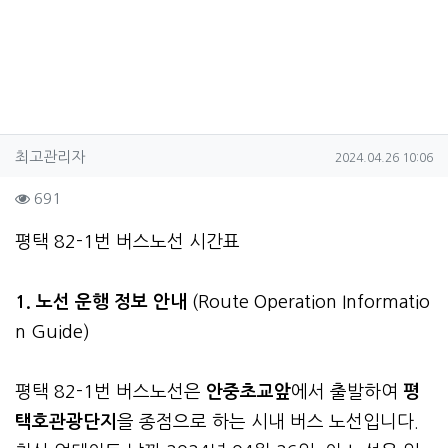
작성자 정보
작성
작성일
최고관리자
2024.04.26 10:06
컨텐츠 정보
조회
691
본문
평택 82-1번 버스노선 시간표
1. 노선 운행 정보 안내
(Route Operation Informatio
n Guide)
평택 82-1번 버스노선은
안중초교앞
에서 출발하여
평
택호관광단지
을 종점으로 하는 시내 버스 노선입니다.