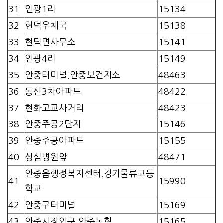
31
인광1리
15134
32
현덕우체국
15138
33
현덕면사무소
15141
34
인광4리
15149
35
안중터미널.안중보건지소
48463
36
동신3차아파트
48422
37
현화고교사거리
48423
38
안중주공2단지
15146
39
안중주공아파트
15155
40
성심병원앞
48471
안중읍행정복지센터.경기물류고등
41
15990
학교
42
안중구터미널
15169
43
안중시장입구.안중농협
15165