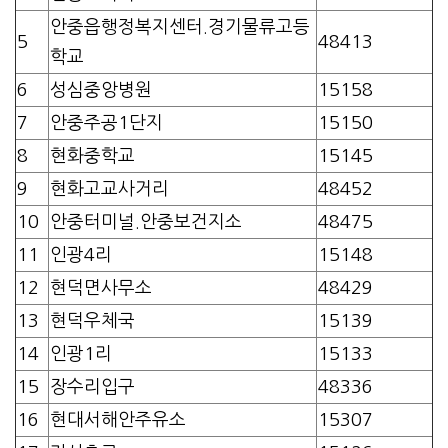
안중읍행정복지센터.경기물류고등
5
48413
학교
6
성심중앙병원
15158
7
안중주공1단지
15150
8
현화중학교
15145
9
현화고교사거리
48452
10
안중터미널.안중보건지소
48475
11
인광4리
15148
12
현덕면사무소
48429
13
현덕우체국
15139
14
인광1리
15133
15
장수리입구
48336
16
현대서해안주유소
15307