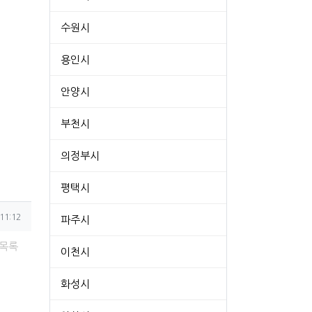
수원시
용인시
안양시
부천시
의정부시
평택시
11:12
파주시
목록
이천시
화성시