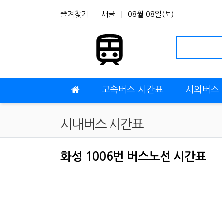
상단 네비
즐겨찾기
새글
08월 08일(토)
메인 메뉴
고속버스 시간표
시외버스
시내버스 시간표
화성 1006번 버스노선 시간표