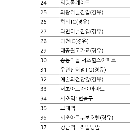
24
의왕톨게이트
25
의왕터널진입(경유)
26
학의JC(경유)
27
과천터널진입(경유)
28
과천IC(경유)
29
대공원고가교(경유)
30
송동마을.서초힐스아파트
31
우면산터널TG(경유)
32
예술의전당앞(경유)
33
서초아트자이아파트
34
서초역1번출구
35
교대역
36
서초아르누보호텔(경유)
37
강남역나라빌딩앞