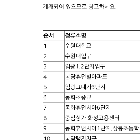
게재되어 있으므로 참고하세요.
순서
정류소명
1
수원대학교
2
수원대입구
3
임광1.2단지입구
4
봉담휴먼빌아파트
5
임광그대가3단지
6
동화초중교
7
동화휴먼시아6단지
8
중심상가.화성고용센터
9
동화휴먼시아1단지.상봉초등학
10
봉담택지지구