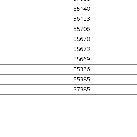
55140
36123
55706
55670
55673
55669
55336
55385
37385