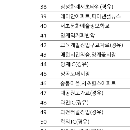
38
삼성화재서초타워(경유)
39
래미안아파트.파이낸셜뉴스
40
서초문화예술정보학교
41
양재역커피빈앞
42
교육개발원입구교차로(경유)
43
매헌시민의숲.양재꽃시장
44
양재IC(경유)
45
양곡도매시장
46
송동마을.서초힐스아파트
47
대공원고가교(경유)
48
과천IC(경유)
49
과천터널진입(경유)
50
학의JC(경유)