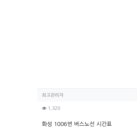
작성자 정보
작성
최고관리자
컨텐츠 정보
조회
1,320
본문
화성 1006번 버스노선 시간표