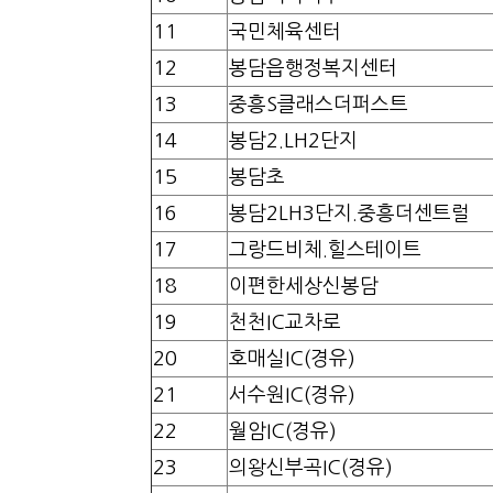
11
국민체육센터
12
봉담읍행정복지센터
13
중흥S클래스더퍼스트
14
봉담2.LH2단지
15
봉담초
16
봉담2LH3단지.중흥더센트럴
17
그랑드비체.힐스테이트
18
이편한세상신봉담
19
천천IC교차로
20
호매실IC(경유)
21
서수원IC(경유)
22
월암IC(경유)
23
의왕신부곡IC(경유)