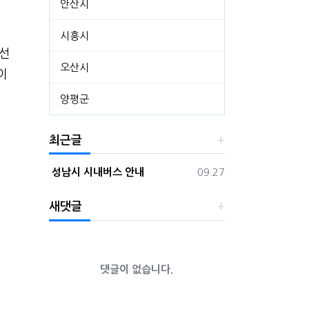
안산시
시흥시
노선
오산시
이
양평군
최근글
등록일
성남시 시내버스 안내
09.27
새댓글
댓글이 없습니다.