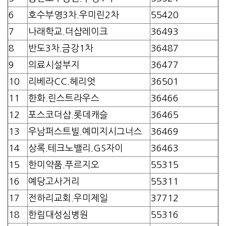
6
호수부영3차.우미린2차
55420
7
나래학교.더샵레이크
36493
8
반도3차.금강1차
36487
9
의료시설부지
36477
10
리베라CC.헤리엇
36501
11
한화.린스트라우스
36466
12
포스코더샵.롯데캐슬
36465
13
우남퍼스트빌.예미지시그너스
36469
14
상록.테크노밸리.GS자이
36463
15
한미약품.푸르지오
55315
16
예당고사거리
55311
17
전하리교회.우미제일
37712
18
한림대성심병원
55316