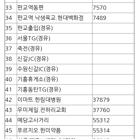
33
판교역동편
7570
34
판교역.낙생육교.현대백화점
7489
35
판교출입(경유)
36
서울TG(경유)
37
죽전(경유)
38
신갈JC(경유)
39
수원신갈IC(경유)
40
기흥휴게소(경유)
41
기흥동탄TG(경유)
42
이마트.한림대병원
37879
43
우미제일.전하리교회
37760
44
예당고사거리
55312
45
푸르지오.한미약품
55314