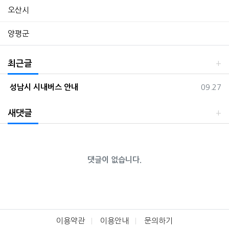
오산시
양평군
최근글
등록일
성남시 시내버스 안내
09.27
새댓글
댓글이 없습니다.
이용약관
이용안내
문의하기