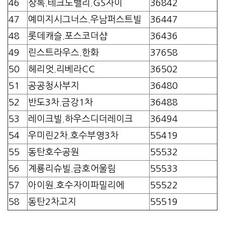
46
상록.테크노밸리.GS자이
36842
47
예미지시그너스.우남퍼스트빌
36447
48
롯데캐슬.포스코더샵
36436
49
린스트라우스.한화
37658
50
헤리엇.리베라CC
36502
51
공공청사부지
36480
52
반도3차.금강1차
36488
53
레이크빌.하우스디더레이크
36494
54
우미린2차.호수부영3차
55419
55
동탄호수공원
55532
56
계룡리슈빌.금호어울림
55533
57
아이원.호수자이파밀리에
55522
58
동탄2차고지
55519