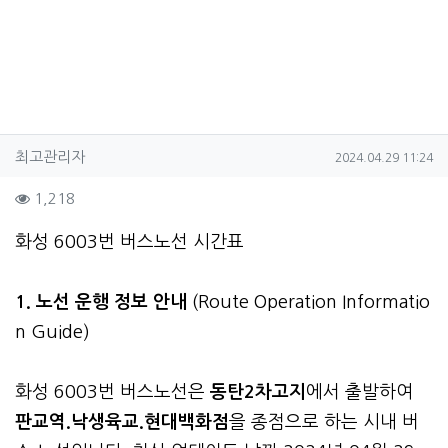
작성자 정보
작성
작성일
최고관리자
2024.04.29 11:24
컨텐츠 정보
조회
1,218
본문
화성 6003번 버스노선 시간표
1. 노선 운행 정보 안내
(Route Operation Informatio
n Guide)
화성 6003번 버스노선은
동탄2차고지
에서 출발하여
판교역.낙생육교.현대백화점
을 종점으로 하는 시내 버