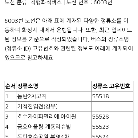
노선 분류: 직행좌석버스 | 노선 번호 : 6003번
6003번 노선은 아래 표에 게재된 다양한 정류소를 이
동하며 화성시 내에서 운행됩니다. 또한, 최근 업데이트
된 정보를 기준으로 작성되었습니다. 버스의 정류소명
(정류소 ID) 고유번호와 관련된 정보도 아래에 게재되어
있으므로 참고하세요.
순서
정류소명
정류소 고유번호
1
동탄2차고지
55518
2
기점진입전(경유)
3
호수자이파밀리에.아이원
55528
4
금호어울림.계룡리슈빌
55523
5
동탄호수공원.부영4차
55524