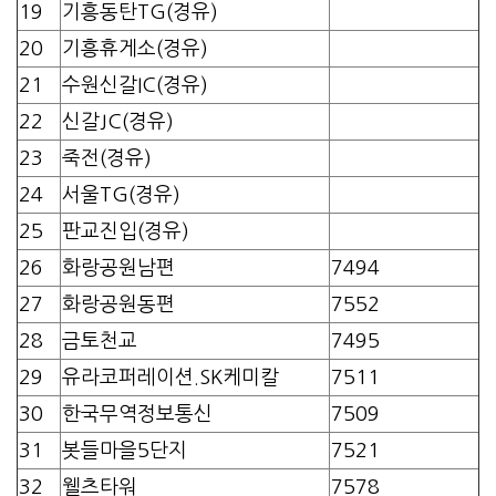
19
기흥동탄TG(경유)
20
기흥휴게소(경유)
21
수원신갈IC(경유)
22
신갈JC(경유)
23
죽전(경유)
24
서울TG(경유)
25
판교진입(경유)
26
화랑공원남편
7494
27
화랑공원동편
7552
28
금토천교
7495
29
유라코퍼레이션.SK케미칼
7511
30
한국무역정보통신
7509
31
봇들마을5단지
7521
32
웰츠타워
7578