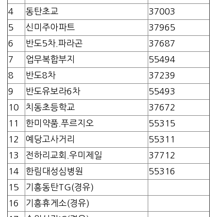
4
동탄초교
37003
5
신미주아파트
37965
6
반도5차.파라곤
37687
7
업무복합부지
55494
8
반도8차
37239
9
반도유보라6차
55493
10
치동초등학교
37672
11
한미약품.푸르지오
55315
12
예당고사거리
55311
13
전하리교회.우미제일
37712
14
한림대성심병원
55316
15
기흥동탄TG(경유)
16
기흥휴게소(경유)