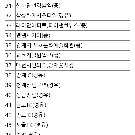
31
신분당선강남역(중)
32
삼성화재서초타워(경유)
33
래미안아파트.파이낸셜뉴스(중)
34
뱅뱅사거리(중)
35
양재역.서초문화예술회관(중)
36
교육개발원입구(중)
37
매헌시민의숲.양재꽃시장
38
양재IC(경유)
39
청계산입구역(경유)
40
성남진입(경유)
41
금토JC(경유)
42
판교IC(경유)
43
서울TG(경유)
44
죽전(경유)