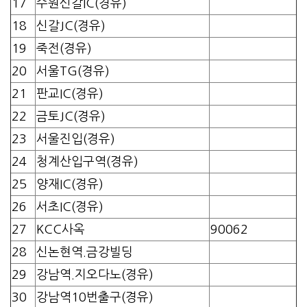
17
수원신갈IC(경유)
18
신갈JC(경유)
19
죽전(경유)
20
서울TG(경유)
21
판교IC(경유)
22
금토JC(경유)
23
서울진입(경유)
24
청계산입구역(경유)
25
양재IC(경유)
26
서초IC(경유)
27
KCC사옥
90062
28
신논현역.금강빌딩
29
강남역.지오다노(경유)
30
강남역10번출구(경유)