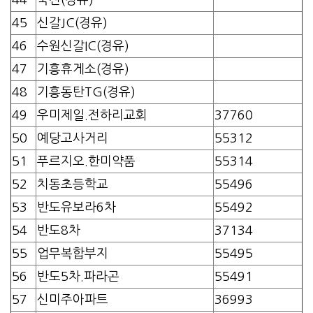
45
신갈JC(경유)
46
수원신갈IC(경유)
47
기흥휴게소(경유)
48
기흥동탄TG(경유)
49
우미제일.전하리교회
37760
50
예당고사거리
55312
51
푸르지오.한미약품
55314
52
치동초등학교
55496
53
반도유보라6차
55492
54
반도8차
37134
55
업무복합부지
55495
56
반도5차.파라곤
55491
57
신미주아파트
36993