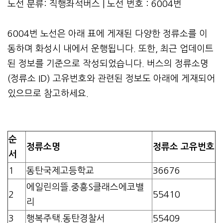
노선 분류: 직행좌석버스 | 노선 번호 : 6004번
6004번 노선은 아래 표에 게재된 다양한 정류소를 이
동하며 화성시 내에서 운행됩니다. 또한, 최근 업데이트
된 정보를 기준으로 작성되었습니다. 버스의 정류소명
(정류소 ID) 고유번호와 관련된 정보도 아래에 게재되어
있으므로 참고하세요.
순
정류소명
정류소 고유번호
서
1
동탄국제고등학교
36676
에일린의뜰.중흥S클래스에코밸
2
55410
리
3
행복주택.동탄경찰서
55409