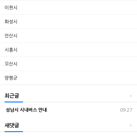
이천시
화성시
안산시
시흥시
오산시
양평군
최근글
등록일
성남시 시내버스 안내
09.27
새댓글